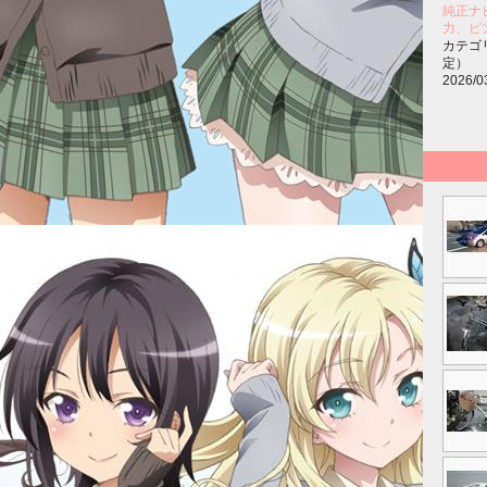
純正ナビ
力、ピ
カテゴ
定）
2026/0