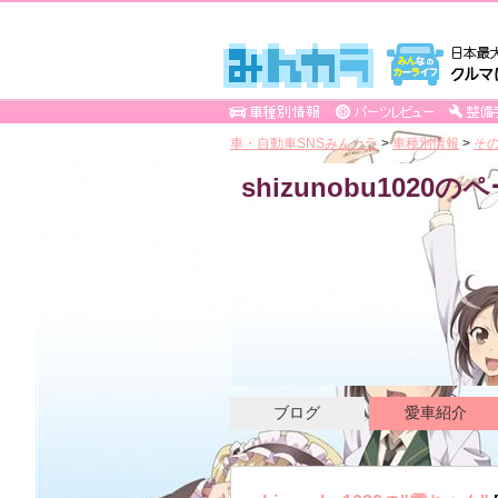
車・自動車SNSみんカラ
>
車種別情報
>
そ
shizunobu1020の
ブログ
愛車紹介