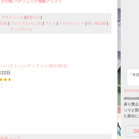
[
その他 パナソニック電動アシスト
プロフィール
(
愛車ログ
)
記録
|
フォトアルバム (1)
|
フォト
|
クルマレビュー
|
買い物記録
|
ラップタイム
ンパクトハンディファン(MJ-HF2)
月22日
「今日
★★★
shizuno
shizu
弄り禁止
ソリと部
た部分に..
26
自転車 トップ