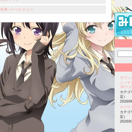
自転車 パーツレビュー
サウンド
ニッサ
TRアダ
カテゴ
定）
2026/0
サブウ
カテゴ
定）
2026/0