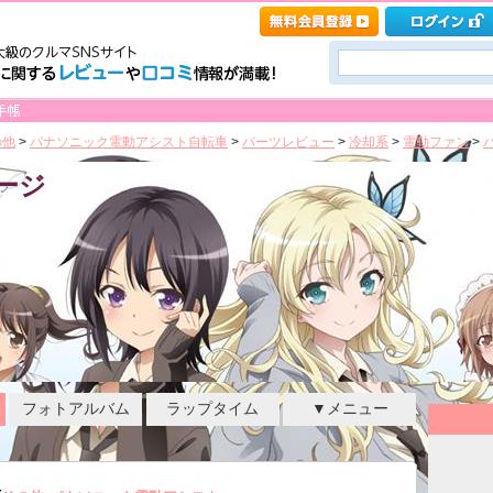
の他
>
パナソニック電動アシスト自転車
>
パーツレビュー
>
冷却系
>
電動ファン
>
パ
ページ
フォトアルバム
ラップタイム
▼メニュー