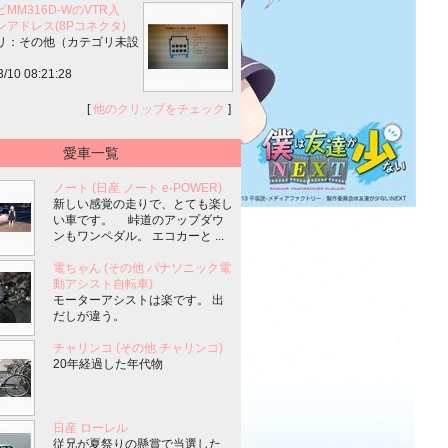
MM316D-WのVTR入
ンアドレス(8Pコネクタ)
リ：その他（カテゴリ未設
3/10 08:21:28
[
他のクリップをチェック
]
愛車一覧
ノート (日産 ノート e-POWER)
新しい感覚の走りで、とても楽し
い車です。 峠道のアップダウ
ンもワンペダル。 エコカーと ...
電ちゃん (その他 パナソニック電
動アシスト自転車)
モーターアシストは楽です。 出
だしが違う。
チャリンコ (その他 チャリンコ)
20年経過した年代物
日産 ローレル
従兄が夏祭りの懸賞で当選した