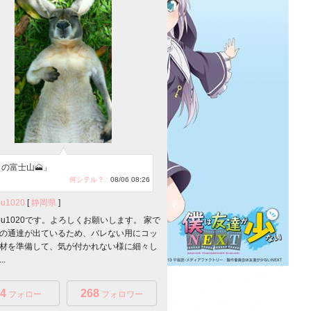
の富士山🗻」
何シテル？
08/06 08:26
bu1020
[
静岡県
]
nobu1020です。よろしくお願いします。 家で
の通達が出ているため、バレない用にコッ
材を準備して、気が付かれない様に細々し
.
4
268
フォロー
フォロワー