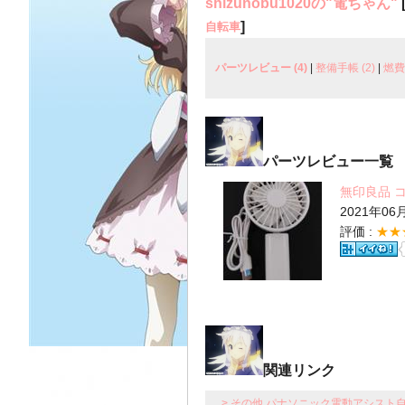
shizunobu1020の"電ちゃん"
]
自転車
パーツレビュー (4)
|
整備手帳 (2)
|
燃費
パーツレビュー一覧
無印良品 コ
2021年06
評価 :
★★
関連リンク
> その他 パナソニック電動アシスト