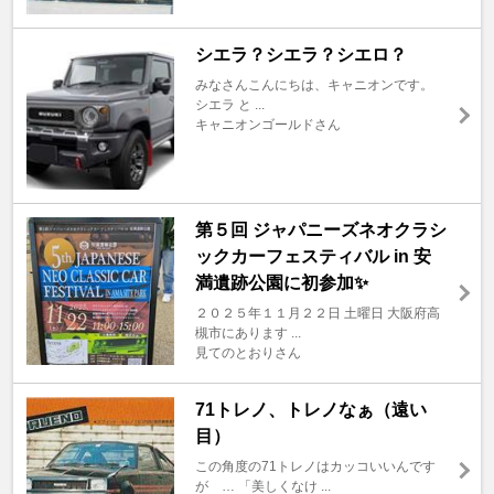
シエラ？シエラ？シエロ？
みなさんこんにちは、キャニオンです。
シエラ と ...
キャニオンゴールドさん
第５回 ジャパニーズネオクラシ
ックカーフェスティバル in 安
満遺跡公園に初参加✨
２０２５年１１月２２日 土曜日 大阪府高
槻市にあります ...
見てのとおりさん
71トレノ、トレノなぁ（遠い
目）
この角度の71トレノはカッコいいんです
が … 「美しくなけ ...