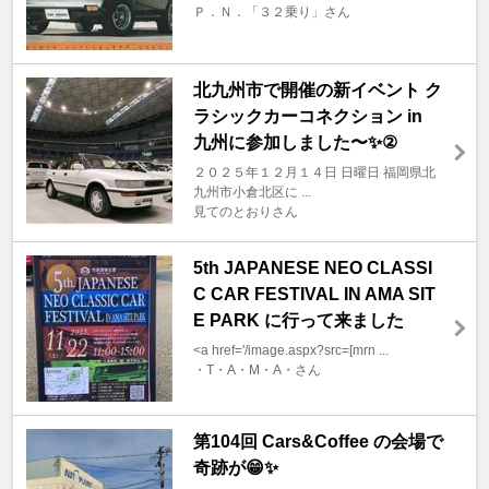
Ｐ．Ｎ．「３２乗り」さん
北九州市で開催の新イベント ク
ラシックカーコネクション in
九州に参加しました〜✨②
２０２５年１２月１４日 日曜日 福岡県北
九州市小倉北区に ...
見てのとおりさん
5th JAPANESE NEO CLASSI
C CAR FESTIVAL IN AMA SIT
E PARK に行って来ました
<a href='/image.aspx?src=[mrn ...
・T・A・M・A・さん
第104回 Cars&Coffee の会場で
奇跡が😁✨