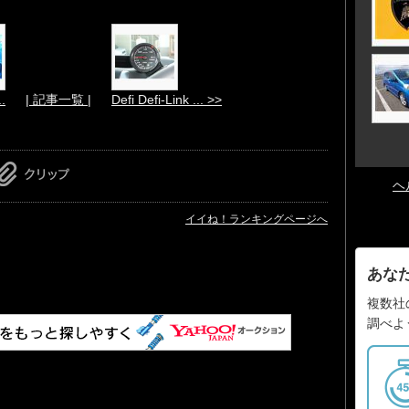
.
| 記事一覧 |
Defi Defi-Link ... >>
ヘ
イイね！ランキングページへ
あな
複数社
調べよ