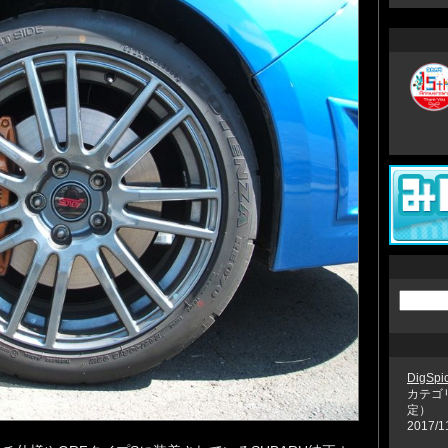
DigSpic
カテゴ
定）
2017/1