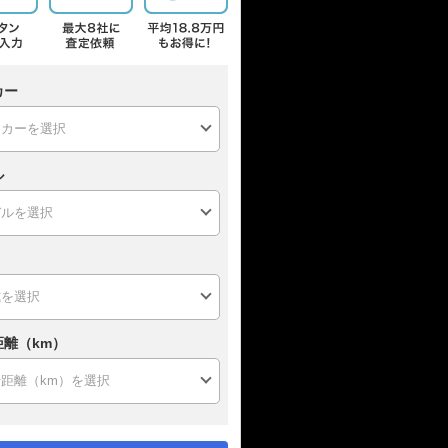
カー
ル
距離（km）