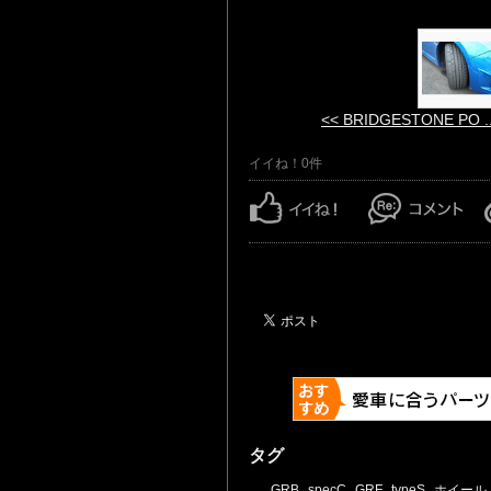
<< BRIDGESTONE PO ..
イイね！0件
タグ
GRB
specC
GRF
typeS
ホイール