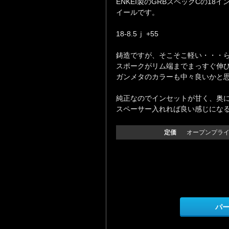
ENKEI製のGRBスペックCの18
イールです。
18-8.5ｊ +55
鋳造ですが、そこそこ軽い・・・
スポークがリム端までまっすぐ伸
ガンメタのカラーも中々良いかと
純正なのでインセットが甘く、奥
スペーサー入れれば良い感じにな
定価
オープンプラ
パ