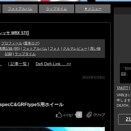
フォトアルバム
ラップタイム
▼メニュー
]
ッサ WRX STI
プロフィール
(
愛車ログ
)
燃費記録 (95)
|
フォトアルバム
|
フォト
|
クルマレビュー
|
買い物
記録
|
ラップタイム
.
| 記事一覧 |
Defi Defi-Link ... >>
「別
03/
」
2010年4月8日
TAKITT
[
VAB(き
申します
BspecC&GRFtypeS用ホイール
DEAT
0
21