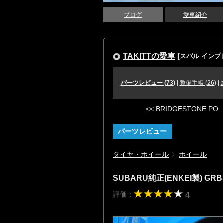
ブログ
愛車紹介
TAKITTの愛車
[
スバル インプレ
パーツレビュー (73)
|
整備手帳 (26)
|
<< BRIDGESTONE PO ..
パーツレビュー
タイヤ・ホイール
ホイール
SUBARU純正(ENKEI製) GR
評価：
4