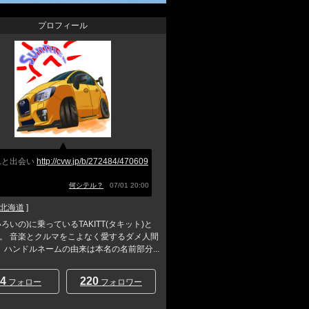
プロフィール
れと出会い
http://cvw.jp/b/272484/470609
何シテル？
07/01 20:00
北海道
]
いろいの)に乗っているTAKITT(タキット)と
。 音楽とクルマをこよなく愛するダメ人間
H。 ハンドルネームの由来は本名の名前部分...
4
220
フォロー
フォロワー