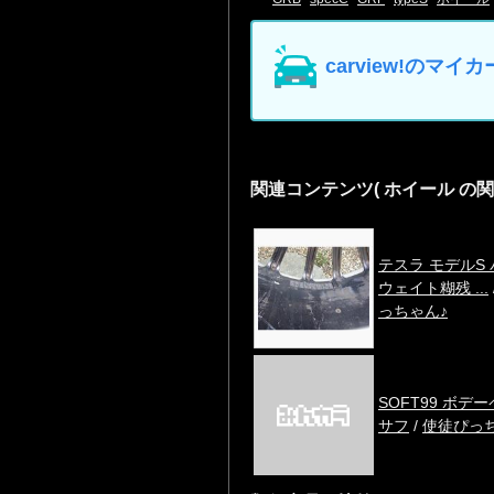
carview!の
関連コンテンツ
( ホイール の
テスラ モデルS
ウェイト糊残 ...
っちゃん♪
SOFT99 ボデ
サフ
/
使徒ぴっ