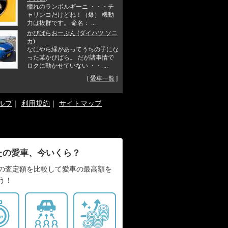
憧れのランボルギーニ ・・・チ
ャリンコだけどね！（爆） 機動
力は抜群です。 命名： ...
かぴばらおーぷん (ダイハツ ソニ
カ)
なにやら縁があってうちの子にな
った某かぴばら。 だが諸事情で
ロクに動かせていない ・・ ...
[
愛車一覧
]
ルプ
｜
利用規約
｜
サイトマップ
たの愛車、今いくら？
の査定額を比較して愛車の最高額を
う！