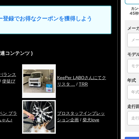
マイカー登録でお得なクーポンを獲得しよう
メー
関連コンテンツ )
モデ
 バランス
KeePer LABOさんにてク
年式
/
使徒ぴ
リスタ ...
/
TRR
走行
ーペン プラ
プロスタッフインプレッ
ちゃん♪
ション企画
/
柴犬love