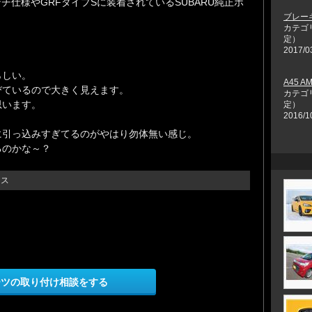
インチ仕様やGRFタイプSに装着されているSUBARU純正ホ
ブレー
カテゴ
定）
2017/0
らしい。
A45 
びているので大きく見えます。
カテゴ
思います。
定）
2016/1
に引っ込みすぎてるのがやはり勿体無い感じ。
るのかな～？
イス
ーツの取り付け相談をする