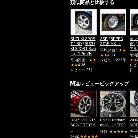
類似商品と比較する
SUZUKI SPOR
SSR
/
SPEED
ホン
T / IRD
/
SUZU
STAR MK-Ⅰ
正)
/
KI SPORT Raci
アル
平均評価 :
★★
ng TYPE-VR
★★
4.38
平均
平均評価 :
★★
レビュー:223件
★★
★★
4.36
レビュ
レビュー:25件
件
関連レビューピックアップ
RAYS VOLK R
ENKEI Perform
WOR
ACING TE37 S
anceLine PF09
MOT
L
wam
評価:
★★★★★
評価:
★★★★★
評価