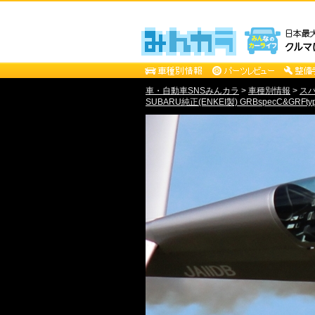
車・自動車SNSみんカラ
>
車種別情報
>
ス
SUBARU純正(ENKEI製) GRBspecC&GRFty