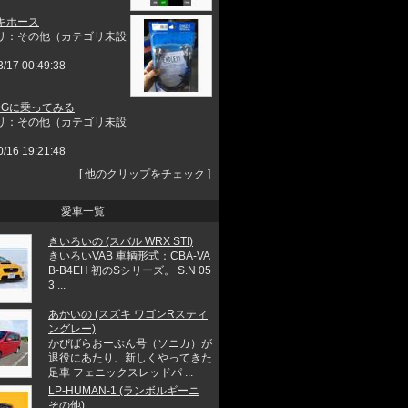
キホース
リ：その他（カテゴリ未設
3/17 00:49:38
AMGに乗ってみる
リ：その他（カテゴリ未設
0/16 19:21:48
[
他のクリップをチェック
]
愛車一覧
きいろいの (スバル WRX STI)
きいろいVAB 車輌形式：CBA-VA
B-B4EH 初のSシリーズ。 S.N 05
3 ...
あかいの (スズキ ワゴンRスティ
ングレー)
かぴばらおーぷん号（ソニカ）が
退役にあたり、新しくやってきた
足車 フェニックスレッドパ ...
LP-HUMAN-1 (ランボルギーニ
その他)