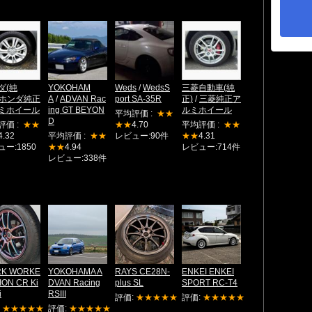
ダ(純
YOKOHAM
Weds
/
WedsS
三菱自動車(純
ホンダ純正
A
/
ADVAN Rac
port SA-35R
正)
/
三菱純正ア
ミホイール
ing GT BEYON
ルミホイール
平均評価 :
★★
D
評価 :
★★
★★
4.70
平均評価 :
★★
4.32
平均評価 :
★★
レビュー:90件
★★
4.31
ー:1850
★★
4.94
レビュー:714件
レビュー:338件
K WORKE
YOKOHAMA A
RAYS CE28N-
ENKEI ENKEI
ION CR Ki
DVAN Racing
plus SL
SPORT RC-T4
i
RSIII
評価:
★★★★★
評価:
★★★★★
:
★★★★★
評価:
★★★★★