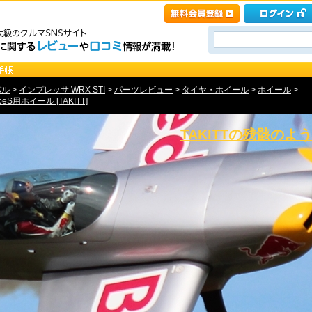
バル
>
インプレッサ WRX STI
>
パーツレビュー
>
タイヤ・ホイール
>
ホイール
>
peS用ホイール [TAKITT]
TAKITTの残骸のよ