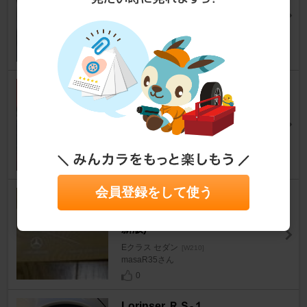
Eクラス セダン
[W210]
火の国なオトコ。さん
2
MERCEDES-BENZ US純正 オ
クタン値ステッカー
Eクラス セダン
[W210]
masaR35さん
0
会員登録をして使う
MERCEDES-BENZ US純正 プ
ロダクト・ステッカー(2009最
新版)
Eクラス セダン
[W210]
masaR35さん
0
Lorinser ＲＳ-１