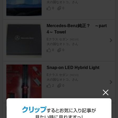
火の国なオトコ。さん
0
0
Mercedes-Benz純正？ ～part
4～ Towel
Eクラス セダン
[W210]
火の国なオトコ。さん
0
0
Snap-on LED Hybrid Light
Eクラス セダン
[W210]
火の国なオトコ。さん
2
0
BRABUS type キャリパー
塗装