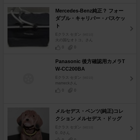
Mercedes-Benz純正？ フォー
ダブル・キャリパー・バスケッ
ト
Eクラス セダン
[W210]
火の国なオトコ。さん
0
0
Panasonic 後方確認用カメラT
W-CC200BA
Eクラス セダン
[W210]
mameckさん
0
0
メルセデス・ベンツ(純正)コレ
クション メルセデス・ドッグ
Eクラス セダン
[W210]
0...0さん
0
0