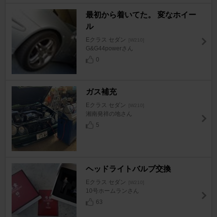
最初から着いてた。 変なホイー
ル
Eクラス セダン
[W210]
G&G44powerさん
0
ガス補充
Eクラス セダン
[W210]
湘南発祥の地さん
5
ヘッドライトバルブ交換
Eクラス セダン
[W210]
10号ホームランさん
63