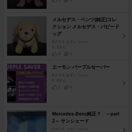
メルセデス・ベンツ(純正)コレ
クション メルセデス・パピード
ッグ
Eクラス セダン
[W210]
0...0さん
0
0
エーモン パープルセーバー
Eクラス セダン
[W210]
0...0さん
2
0
Mercedes-Benz純正？ ～part
2～ サンシェード
Eクラス セダン
[W210]