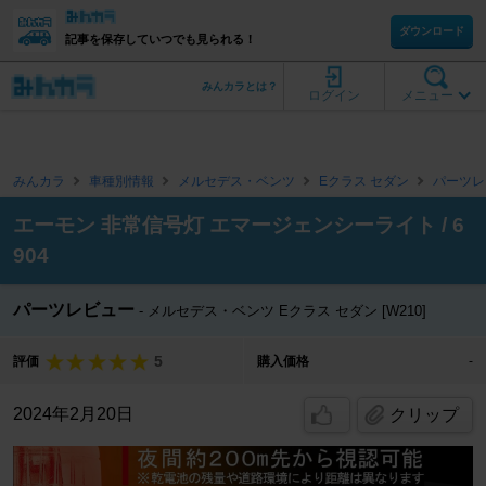
ダウンロード
記事を保存していつでも見られる！
みんカラとは？
ログイン
メニュー
みんカラ
車種別情報
メルセデス・ベンツ
Eクラス セダン
パーツレ
エーモン 非常信号灯 エマージェンシーライト / 6
904
パーツレビュー
メルセデス・ベンツ Eクラス セダン [W210]
5
評価
購入価格
-
2024年2月20日
クリップ