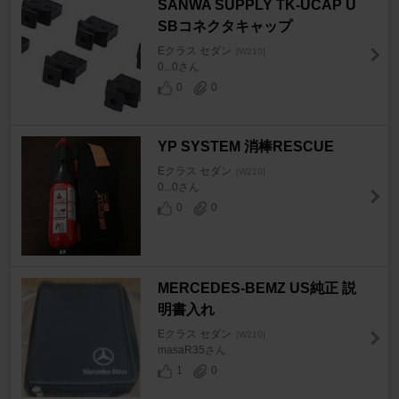
SANWA SUPPLY TK-UCAP U
SBコネクタキャップ
Eクラス セダン
[W210]
0...0さん
0
0
YP SYSTEM 消棒RESCUE
Eクラス セダン
[W210]
0...0さん
0
0
MERCEDES-BEMZ US純正 説
明書入れ
Eクラス セダン
[W210]
masaR35さん
1
0