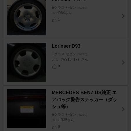
Eクラス セダン
[W210]
mori964さん
1
Lorinser D93
Eクラス セダン
[W210]
とし（W213 ’17）さん
0
MERCEDES-BENZ US純正 エ
アバック警告ステッカー（ダッ
シュ等）
Eクラス セダン
[W210]
masaR35さん
0