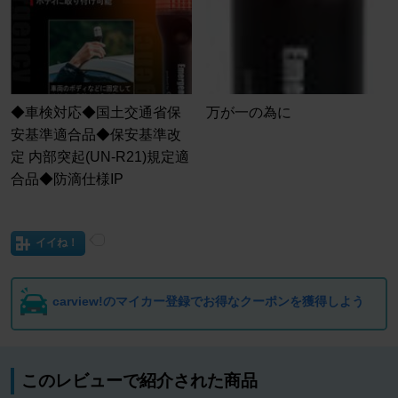
◆車検対応◆国土交通省保
万が一の為に
安基準適合品◆保安基準改
定 内部突起(UN-R21)規定適
合品◆防滴仕様IP
イイね！
carview!のマイカー登録でお得なクーポンを獲得しよう
このレビューで紹介された商品