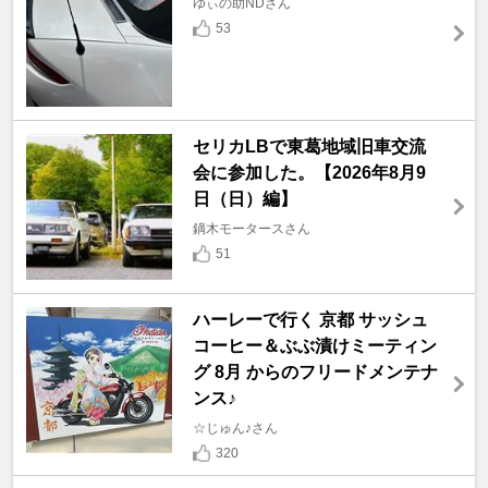
ゆぃの助NDさん
53
セリカLBで東葛地域旧車交流
会に参加した。【2026年8月9
日（日）編】
鏑木モータースさん
51
ハーレーで行く 京都 サッシュ
コーヒー＆ぶぶ漬けミーティン
グ 8月 からのフリードメンテナ
ンス♪
☆じゅん♪さん
320