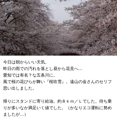
今日は朝からいい天気。
昨日の雨での汚れを落とし昼から花見へ…
愛知では有名？な五条川に。
風で桜の花びらが舞い『桜吹雪』。遠山の金さんのセリフ
思い出しました。
帰りにスタンドに寄り給油。約８ｋｍ／Ｌでした。待ち乗
りが多いなか満足いく値でした。（かなりエコ運転に努め
ましたが…）