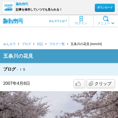
ダウンロード
記事を保存していつでも見られる！
みんカラとは？
ログイン
メニュー
みんカラ
ブログ
日記
ブログ一覧
五条川の花見 [nonchi]
五条川の花見
ブログ
Ｉ５
2007年4月8日
クリップ