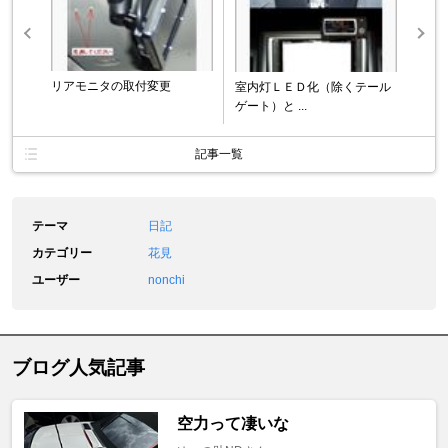
リアモニタの取付変更
室内灯ＬＥＤ化（除くテール
ゲート）と ...
記事一覧
テーマ
日記
カテゴリー
花見
ユーザー
nonchi
ブログ人気記事
空力って凄いな