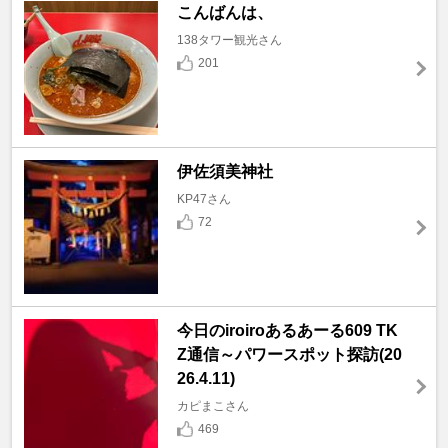
こんばんは、
138タワー観光さん
201
伊佐須美神社
KP47さん
72
今日のiroiroあるあーる609 TK
Z通信～パワースポット探訪(20
26.4.11)
カピまこさん
469