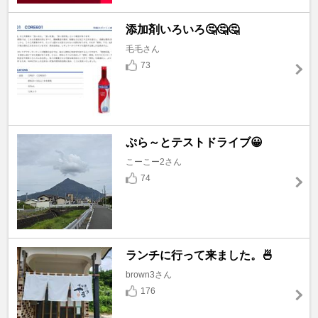
添加剤いろいろ🤔🤔🤔
毛毛さん
73
ぷら～とテストドライブ😀
こーこー2さん
74
ランチに行って来ました。🍜
brown3さん
176