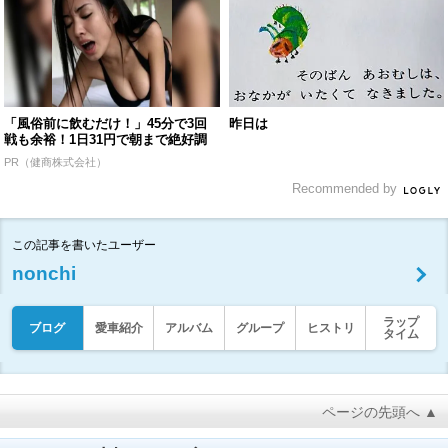
「風俗前に飲むだけ！」45分で3回
昨日は
戦も余裕！1日31円で朝まで絶好調
PR（健商株式会社）
Recommended by
この記事を書いたユーザー
nonchi
ラップ
ブログ
愛車紹介
アルバム
グループ
ヒストリ
タイム
ページの先頭へ ▲