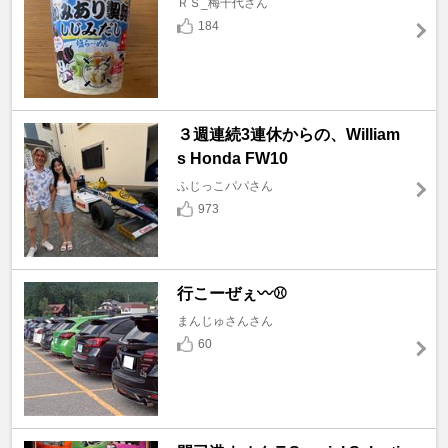
ＲＳ_梅千代さん
184
３週連続3連休からの、William
s Honda FW10
ふじっこパパさん
973
行こーぜぇ〰️⚾
まんじゅさんさん
60