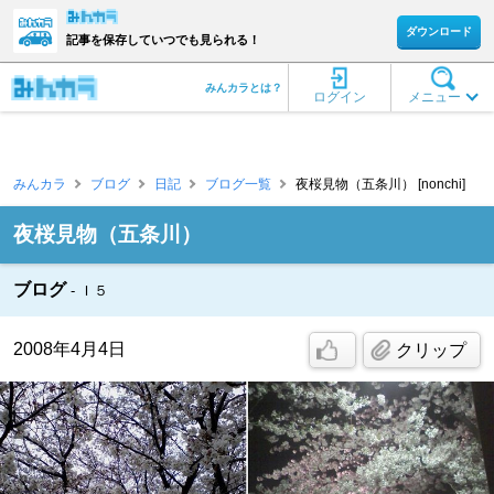
ダウンロード
記事を保存していつでも見られる！
みんカラとは？
ログイン
メニュー
みんカラ
ブログ
日記
ブログ一覧
夜桜見物（五条川） [nonchi]
夜桜見物（五条川）
ブログ
Ｉ５
2008年4月4日
クリップ