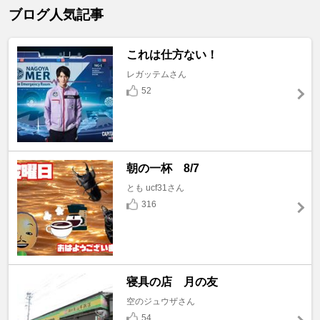
ブログ人気記事
これは仕方ない！
レガッテムさん
52
朝の一杯 8/7
とも ucf31さん
316
寝具の店 月の友
空のジュウザさん
54