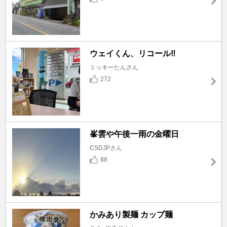
ウェイくん、リコール‼️
ミッキーたんさん
272
峯雲や午後一雨の金曜日
CSDJPさん
88
かみあり製麺 カップ麺