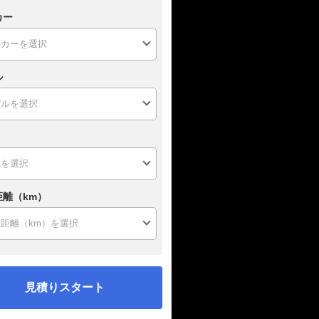
カー
ル
距離（km）
見積りスタート