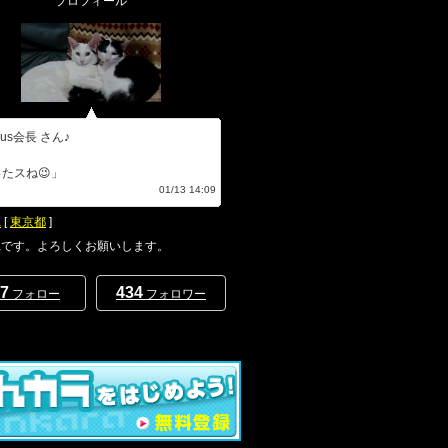
プロフィール
lus会長 さん♪
たスね😉」
何シテル？
01/13 14:09
K
[
東京都
]
on Kです。よろしくお願いします。
7
434
フォロー
フォロワー