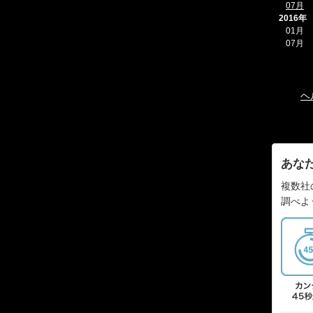
07月
2016年
01月
07月
ヘ
あな
複数社
調べよ