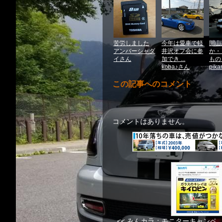
苦労しました
今年は愛車で軽
開山
アンバーシャダ
井沢オフ会に参
か・
イさん
加でき ...
ものと
koba♪さん
pik
この記事へのコメント
コメントはありません。
<< みんカラ：モニターキャンペ ..