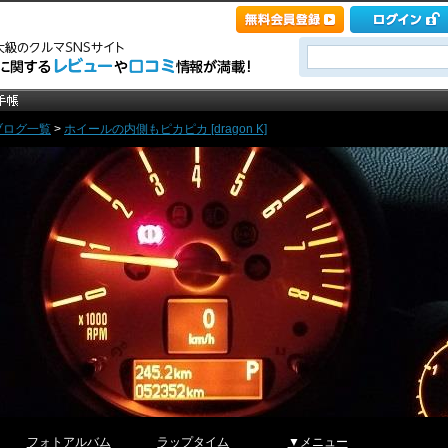
ブログ一覧
>
ホイールの内側もピカピカ [dragon K]
フォトアルバム
ラップタイム
▼メニュー