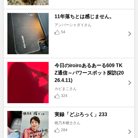
11年落ちとは感じません。
アンバーシャダイさん
54
今日のiroiroあるあーる609 TK
Z通信～パワースポット探訪(20
26.4.11)
カピまこさん
324
実録「どぶろっく」233
桃乃木權士さん
284