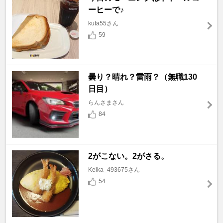
ーヒーで♪
kuta55さん
59
曇り？晴れ？雷雨？（無職130
日目）
らんさまさん
84
2がこない。2がさる。
Keika_493675さん
54