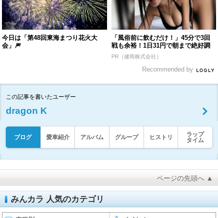
今日は「第48回東海まつり花火大
「風俗前に飲むだけ！」45分で3回
会」🎆
戦も余裕！1日31円で朝まで絶好調
PR（健商株式会社）
Recommended by
この記事を書いたユーザー
dragon K
ラップ
ブログ
愛車紹介
アルバム
グループ
ヒストリ
タイム
ページの先頭へ ▲
みんカラ 人気のカテゴリ