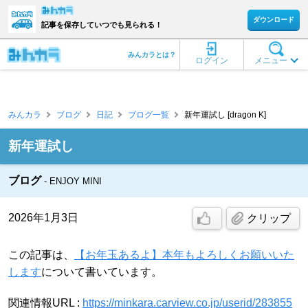
ダウンロード
記事を保存していつでも見られる！
みんカラとは？
ログイン
メニュー
みんカラ
ブログ
日記
ブログ一覧
新年運試し [dragon K]
新年運試し
ブログ
ENJOY MINI
2026年1月3日
クリップ
この記事は、
【お年玉あるよ】本年もよろしくお願いいた
します
について書いています。
関連情報URL :
https://minkara.carview.co.jp/userid/283855