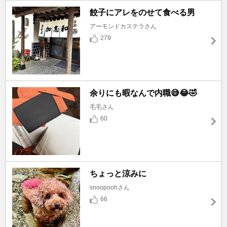
餃子にアレをのせて食べる男
アーモンドカステラさん
279
余りにも暇なんで内職😅😂🤣
毛毛さん
60
ちょっと涼みに
snoopoohさん
66