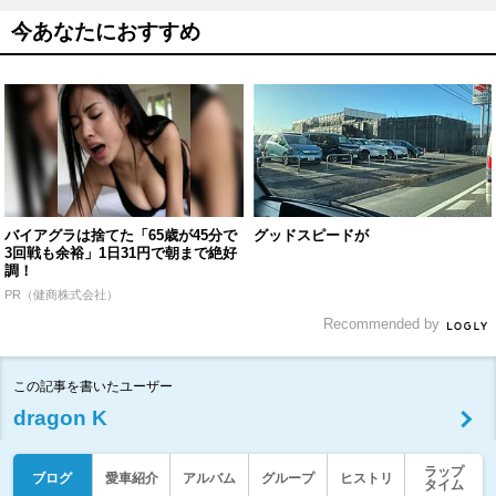
今あなたにおすすめ
バイアグラは捨てた「65歳が45分で
グッドスピードが
3回戦も余裕」1日31円で朝まで絶好
調！
PR（健商株式会社）
Recommended by
この記事を書いたユーザー
dragon K
ラップ
ブログ
愛車紹介
アルバム
グループ
ヒストリ
タイム