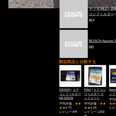
マツダ(純正) 
コンフィルター
acy
BOSCH Aeristo P
tsh
類似商品と比較する
DENSO
/
エア
PIAA
/
エアコン
Heng
コンフィルター
フィルター コ
ンフ
MI-0002N
ンフォート
平均
平均評価 :
★★
平均評価 :
★★
★★
★★
4.75
★★
4.26
レビ
レビュー:4件
レビュー:1358
件