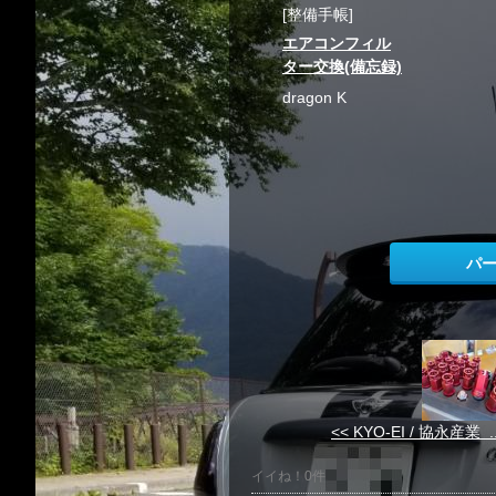
[整備手帳]
エアコンフィル
ター交換(備忘録)
dragon K
パ
<< KYO-EI / 協永産業 ..
イイね！0件