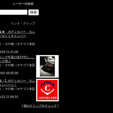
ユーザー内検索
リンク・クリップ
集★ ボディカバー モニ
レゼントキャンペー
リ：その他（カテゴリ未設
3/28 21:41:08
リング中及び走行中に……
グ😵💧
リ：その他（カテゴリ未設
2/02 08:05:09
集！】ボディカバー モニ
ャンペーン！
リ：その他（カテゴリ未設
1/22 21:08:33
[
他のクリップをチェック
]