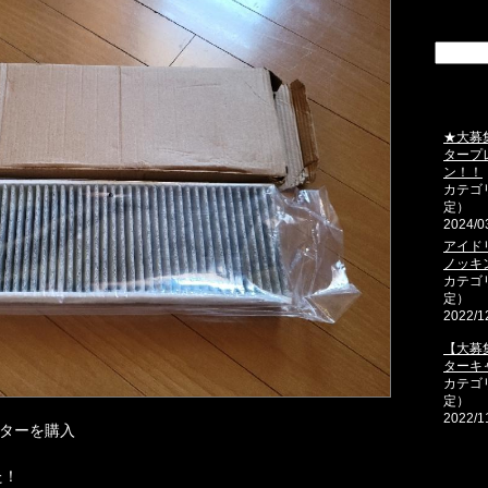
★大募
タープ
ン！！
カテゴ
定）
2024/0
アイド
ノッキン
カテゴ
定）
2022/1
【大募
ターキ
カテゴ
定）
2022/1
ルターを購入
た！