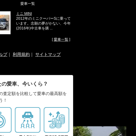
愛車一覧
ミニ MINI
2012年のミニクーパーSに乗って
います。念願の夢がかない、今年
(2016年)中古車を購 ...
[
愛車一覧
]
ルプ
｜
利用規約
｜
サイトマップ
たの愛車、今いくら？
の査定額を比較して愛車の最高額を
う！