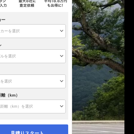
カー
ル
距離（km）
見積りスタート