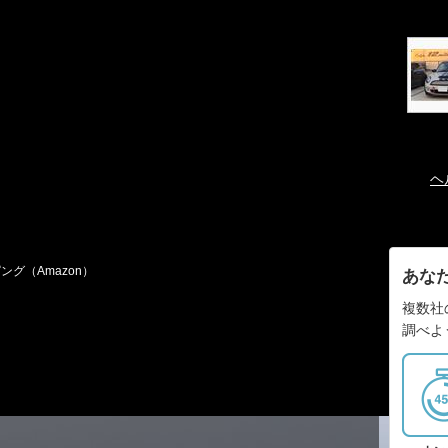
ヘ
ング（Amazon）
あな
複数社
調べよ