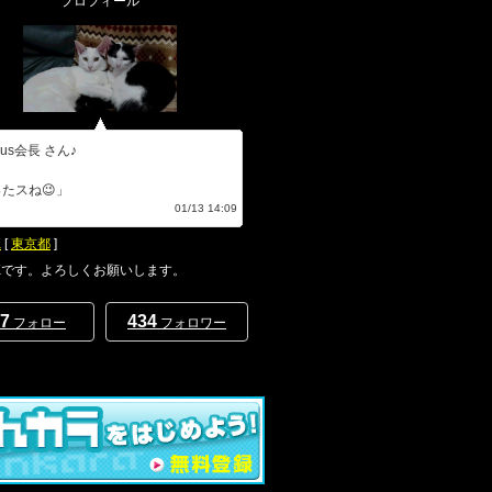
プロフィール
lus会長 さん♪
たスね😉」
何シテル？
01/13 14:09
K
[
東京都
]
on Kです。よろしくお願いします。
7
434
フォロー
フォロワー