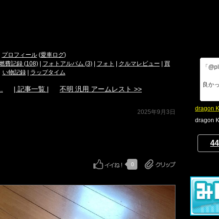
プロフィール
(
愛車ログ
)
燃費記録 (108)
|
フォトアルバム (3)
|
フォト
|
クルマレビュー
|
買
「@p
い物記録
|
ラップタイム
良かっ
.
| 記事一覧 |
不明 汎用 アームレスト >>
dragon 
2025年9月3日
drag
44
0