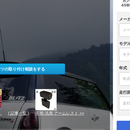
メー
モデ
年式
ーツの取り付け相談をする
走行
.
| 記事一覧 |
不明 汎用 アームレスト >>