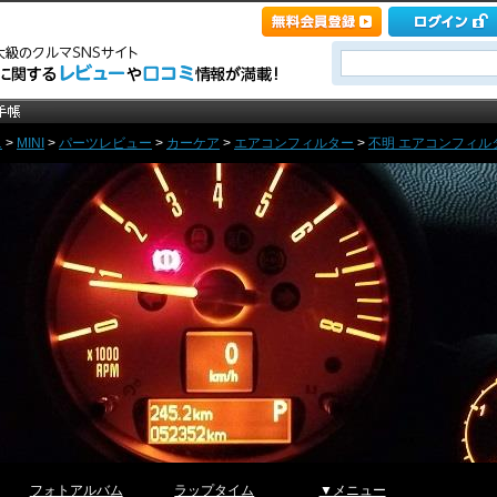
ニ
>
MINI
>
パーツレビュー
>
カーケア
>
エアコンフィルター
>
不明 エアコンフィルター 
フォトアルバム
ラップタイム
▼メニュー