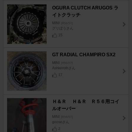
OGURA CLUTCH ARUGOS ラ
イトクラッチ
MINI
[R56/57]
グリぼうさん
15
GT RADIAL CHAMPIRO SX2
MINI
[R56/57]
Ashkerothさん
17
Ｈ＆Ｒ Ｈ＆Ｒ Ｒ５６用コイ
ルオーバー
MINI
[R56/57]
gooseさん
2