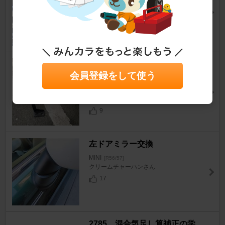
MINI
[R56/57]
ぽかぽかりさん
14
0
純正アームレスト【仮取り付
会員登録をして使う
け】
MINI
[R56/57]
kuhlさん
9
左ドアミラー交換
MINI
[R56/57]
クリームチャーハンさん
17
2785 混合気足し算補正の学