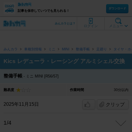
ダウンロード
記事を保存していつでも見られる！
みんカラとは？
ログイン
メニュー
みんカラ
車種別情報
ミニ
MINI
整備手帳
足廻り
タイヤ・ホ
Kics レデューラ・レーシング アルミシェル交換
整備手帳
ミニ MINI [R56/57]
難易度
作業時間
30分以内
2025年11月15日
クリップ
1/4