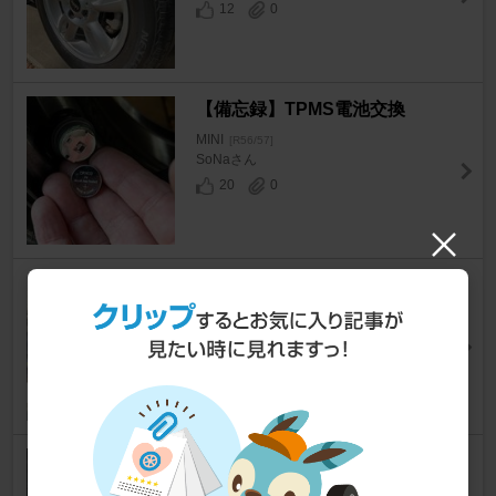
12
0
【備忘録】TPMS電池交換
MINI
[R56/57]
SoNaさん
20
0
セラミックスエアー2回目
MINI
[R56/57]
taitan923さん
36
0
ホイールセンターキャップのエ
ンブレム交換