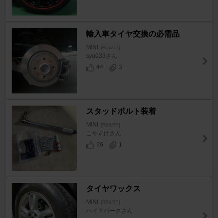
輸入車タイヤ交換の必需品
MINI
[R56/57]
syu033さん
44
3
スタッドボルト装着
MINI
[R56/57]
こやすけさん
26
1
タイヤワックス
MINI
[R56/57]
ハイドパークさん