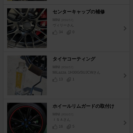
センターキャップの補修
MINI
[R56/57]
ヴィリーさん
34
0
タイヤコーティング
MINI
[R56/57]
MiLazza. 1H30G/SUJCWさん
13
1
ホイールリムガードの取付け
MINI
[R56/57]
ＩＳＡさん
16
5