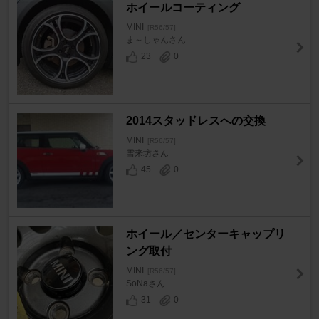
ホイールコーティング
MINI
[R56/57]
ま～しゃんさん
23
0
2014スタッドレスへの交換
MINI
[R56/57]
雪来坊さん
45
0
ホイール／センターキャップリ
ング取付
MINI
[R56/57]
SoNaさん
31
0