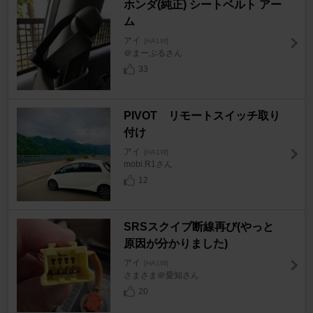
ホンダ(純正) シートベルト アー
ム
アイ
[HA1W]
＠まーぶるさん
33
PIVOT リモートスイッチ取り
付け
アイ
[HA1W]
mobi.R1さん
12
SRSスクイブ断線再び(やっと
原因が分かりました)
アイ
[HA1W]
さまさま＠愛知さん
20