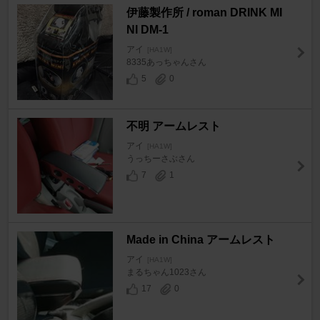
伊藤製作所 / roman DRINK MI
NI DM-1
アイ
[HA1W]
8335あっちゃんさん
5
0
不明 アームレスト
アイ
[HA1W]
うっちーさぶさん
7
1
Made in China アームレスト
アイ
[HA1W]
まるちゃん1023さん
17
0