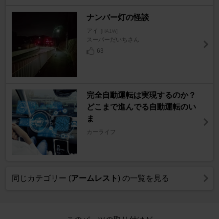
ナンバー灯の怪談
アイ
[HA1W]
スーパーだいちさん
63
完全自動運転は実現するのか？
どこまで進んでる自動運転のい
ま
カーライフ
同じカテゴリー (
アームレスト
) の一覧を見る