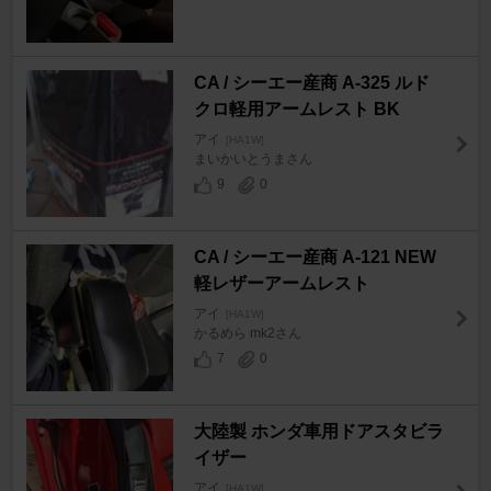
CA / シーエー産商 A-325 ルド
クロ軽用アームレスト BK
アイ
[HA1W]
まいかいとうまさん
9
0
CA / シーエー産商 A-121 NEW
軽レザーアームレスト
アイ
[HA1W]
かるめら mk2さん
7
0
大陸製 ホンダ車用ドアスタビラ
イザー
アイ
[HA1W]