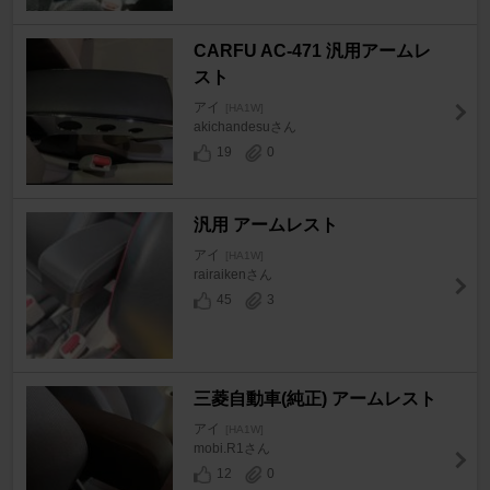
CARFU AC-471 汎用アームレ
スト
アイ
[HA1W]
akichandesuさん
19
0
汎用 アームレスト
アイ
[HA1W]
rairaikenさん
45
3
三菱自動車(純正) アームレスト
アイ
[HA1W]
mobi.R1さん
12
0