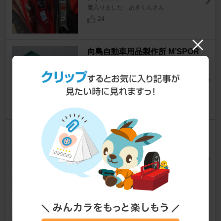
魔入りました あきくんさん
24
向島自動車用品製作所 M’SPOR
T M’LINES カジュアルテープ
シルバー
アイ
[HA1W]
リティさん
9
MAGMAX プレミアムGPX SP
5W-30
アイ
[HA1W]
パロットさん
30
純正 momo LEDドアミラーカ