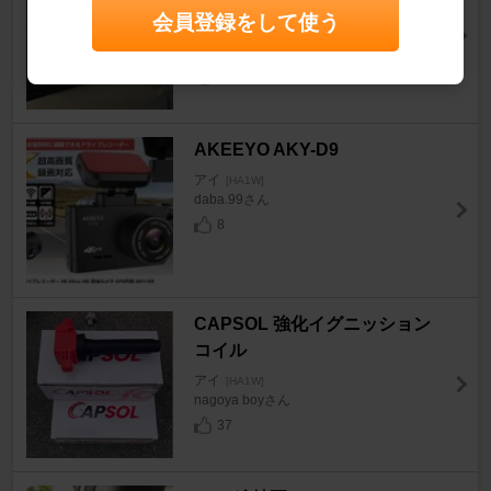
バー
会員登録をして使う
アイ
[HA1W]
SHINJOさん
2
AKEEYO AKY-D9
アイ
[HA1W]
daba.99さん
8
CAPSOL 強化イグニッション
コイル
アイ
[HA1W]
nagoya boyさん
37