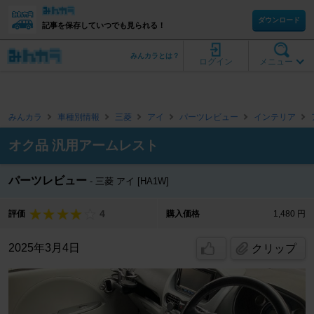
ダウンロード
記事を保存していつでも見られる！
みんカラとは？
ログイン
メニュー
みんカラ
車種別情報
三菱
アイ
パーツレビュー
インテリア
オク品 汎用アームレスト
パーツレビュー
三菱 アイ [HA1W]
4
評価
購入価格
1,480 円
2025年3月4日
クリップ