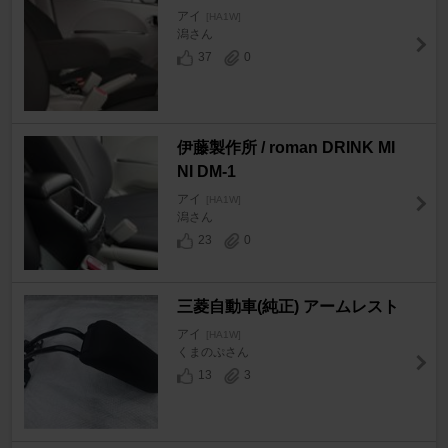
アイ
[HA1W]
潟さん
37
0
伊藤製作所 / roman DRINK MI
NI DM-1
アイ
[HA1W]
潟さん
23
0
三菱自動車(純正) アームレスト
アイ
[HA1W]
くまのぷさん
13
3