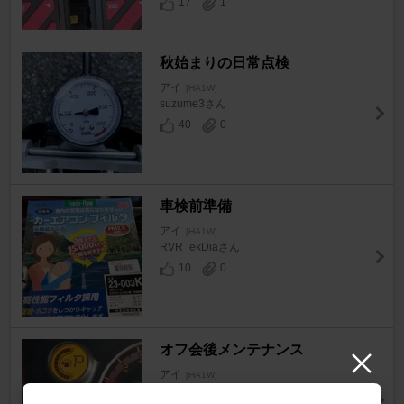
17
1
秋始まりの日常点検
アイ
[HA1W]
suzume3さん
40
0
車検前準備
アイ
[HA1W]
RVR_ekDiaさん
10
0
オフ会後メンテナンス
アイ
[HA1W]
kaku sanさん