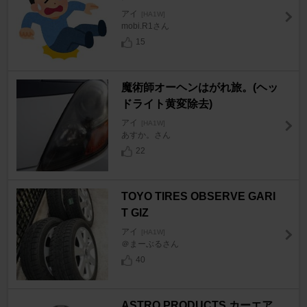
アイ
[HA1W]
mobi.R1さん
15
魔術師オーヘンはがれ旅。(ヘッ
ドライト黄変除去)
アイ
[HA1W]
あすか。さん
22
TOYO TIRES OBSERVE GARI
T GIZ
アイ
[HA1W]
＠まーぶるさん
40
ASTRO PRODUCTS カーエア