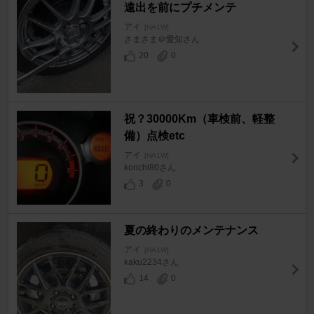
遠出を前にプチメンテ
アイ
[HA1W]
さまさま＠愛知さん
20
0
祝？30000Km（車検前、軽整
備）点検etc
アイ
[HA1W]
konchi80さん
3
0
夏の終わりのメンテナンス
アイ
[HA1W]
kaku2234さん
14
0