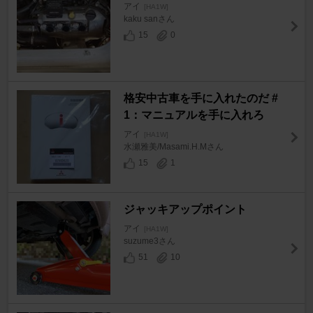
アイ
[HA1W]
kaku sanさん
15
0
格安中古車を手に入れたのだ #
1：マニュアルを手に入れろ
アイ
[HA1W]
水瀬雅美/Masami.H.Mさん
15
1
ジャッキアップポイント
アイ
[HA1W]
suzume3さん
51
10