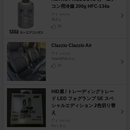
コン用冷媒 200g HFC-134a
アイ
[HA1W]
潟さん
26
Clazzio Clazzio Air
アイ
[HA1W]
Apao&Paoさん
26
HID屋 / トレーディングトレー
ド LED フォグランプ SE スペ
シャルエディション 2色切り替
え
アイ
[HA1W]
Kaｚさん