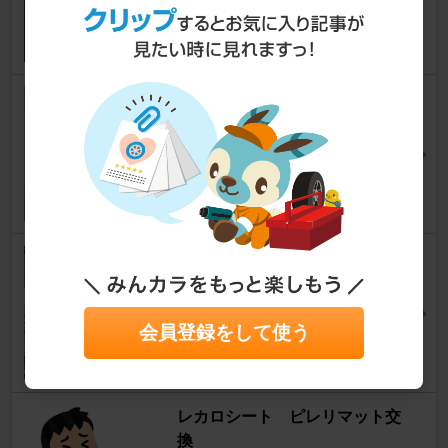
19
0
リアからの異音対策
アイ
[HA1W]
＠まーぶるさん
33
前後タイヤサイズ変更
アイ
[HA1W]
rei045さん
50
会員登録をして使う
レカロシート ピレリマット交
換