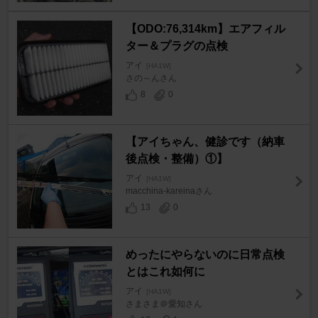
【ODO:76,314km】エアフィル
ター＆プラグの点検
アイ
[HA1W]
さの～んさん
8
0
【アイちゃん、健診です（納車
後点検・整備）①】
アイ
[HA1W]
macchina-kareinaさん
13
0
めったにやらないのに日常点検
とはこれ如何に
アイ
[HA1W]
さまさま＠愛知さん