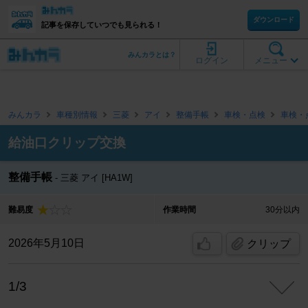
ダウンロード
記事を保存していつでも見られる！
みんカラとは？
ログイン
メニュー
みんカラ
車種別情報
三菱
アイ
整備手帳
車検・点検
車検・
給油口クリップ交換
整備手帳
三菱 アイ [HA1W]
難易度
作業時間
30分以内
2026年5月10日
クリップ
1/3