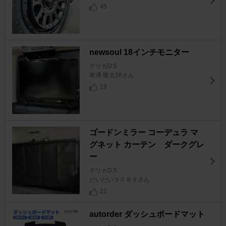
45
newsoul 18インチモニター
デリカD:5
有澤 隆文28さん
19
ゴードンミラー コーデュラ マ
グネット カーテン ダークグレ
ー
デリカD:5
だいだい３０８９さん
22
autorder ダッシュボードマット