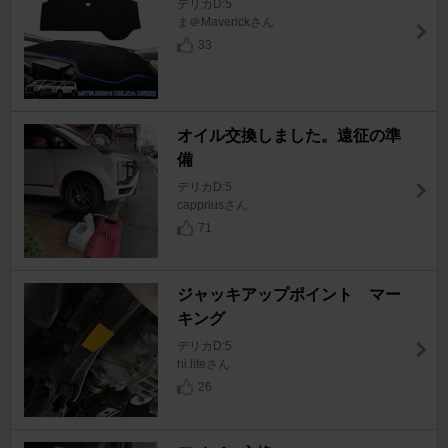
デリカD:5
ま＠Maverickさん
33
オイル交換しました。遠征の準
備
デリカD:5
cappriusさん
71
ジャッキアップポイント マー
キング
デリカD:5
hi.liteさん
26