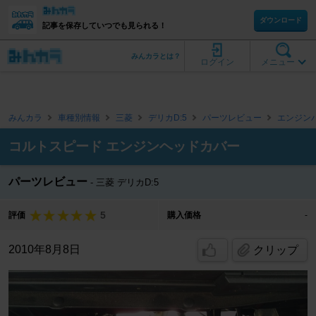
ダウンロード
記事を保存していつでも見られる！
みんカラとは？
ログイン
メニュー
みんカラ
車種別情報
三菱
デリカD:5
パーツレビュー
エンジン
コルトスピード エンジンヘッドカバー
パーツレビュー
三菱 デリカD:5
5
評価
購入価格
-
2010年8月8日
クリップ