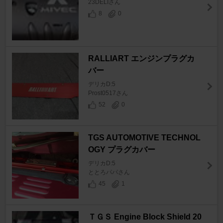
23DELIさん
8
0
RALLIART エンジンプラグカ
バー
デリカD:5
Prost0517さん
52
0
TGS AUTOMOTIVE TECHNOL
OGY プラグカバー
デリカD:5
ととろパパさん
45
1
ＴＧＳ Engine Block Shield 20