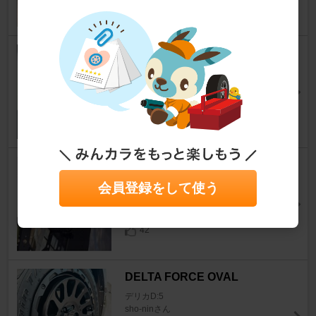
32
BLUETTI CHARGER2
デリカD:5
有澤 隆文28さん
22
X-Fang Modified Rear Deflect
or Type２
会員登録をして使う
デリカD:5
ちきたろ@宮城さん
42
DELTA FORCE OVAL
デリカD:5
sho-ninさん