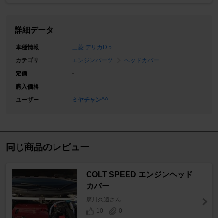
詳細データ
車種情報
三菱 デリカD:5
カテゴリ
エンジンパーツ
ヘッドカバー
定価
-
購入価格
-
ユーザー
ミヤチャン^^
同じ商品のレビュー
COLT SPEED エンジンヘッド
カバー
廣川久遠さん
10
0