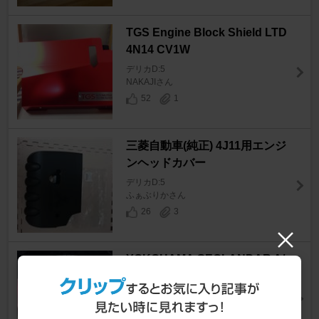
TGS Engine Block Shield LTD
4N14 CV1W
デリカD:5
NAKAJIさん
52
1
三菱自動車(純正) 4J11用エンジ
ンヘッドカバー
デリカD:5
ふぁぶりかさん
26
3
YOKOHAMA GEOLANDAR A/
T4
デリカD:5
ryoさん