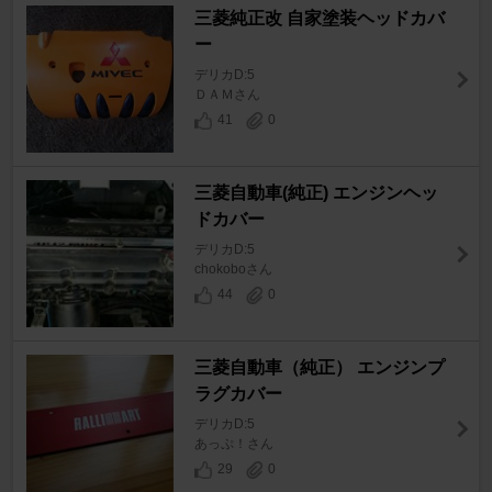
三菱純正改 自家塗装ヘッドカバ
ー
デリカD:5
ＤＡＭさん
41
0
三菱自動車(純正) エンジンヘッ
ドカバー
デリカD:5
chokoboさん
44
0
三菱自動車（純正） エンジンプ
ラグカバー
デリカD:5
あっぷ！さん
29
0