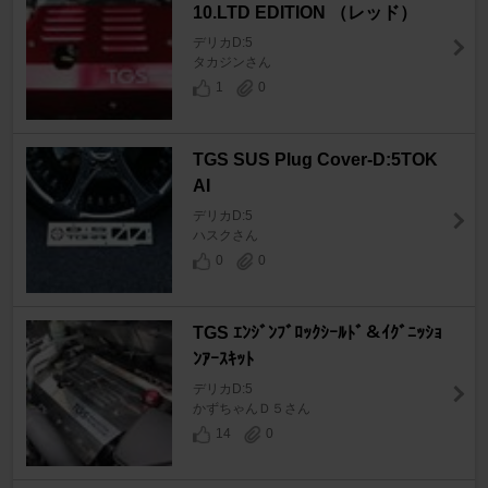
10.LTD EDITION （レッド）
デリカD:5
タカジンさん
1
0
TGS SUS Plug Cover-D:5TOK
AI
デリカD:5
ハスクさん
0
0
TGS ｴﾝｼﾞﾝﾌﾞﾛｯｸｼｰﾙﾄﾞ＆ｲｸﾞﾆｯｼｮ
ﾝｱｰｽｷｯﾄ
デリカD:5
かずちゃんＤ５さん
14
0