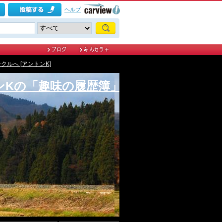
ヘルプ
ルへ [アントンK]
ンKの「趣味の履歴簿」