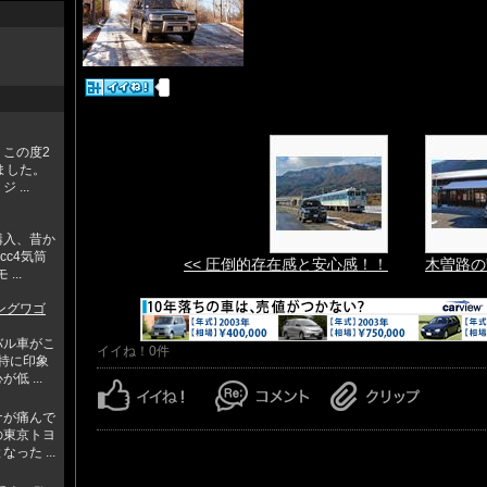
この度2
しました。
...
購入、昔か
cc4気筒
<< 圧倒的存在感と安心感！！
木曽路の
...
ングワゴ
バル車がこ
イイね！0件
。特に印象
 ...
ナが痛んで
の東京トヨ
った ...