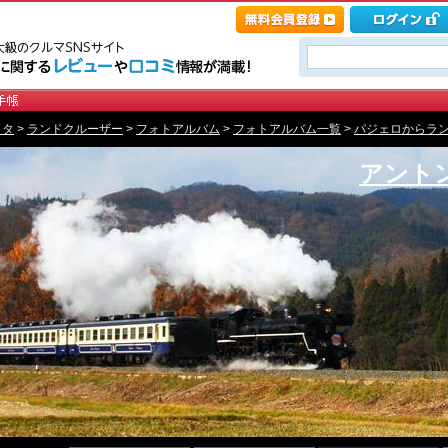
ヨタ
>
ランドクルーザー
>
フォトアルバム
>
フォトアルバム一覧
>
パジェロからランク
アント