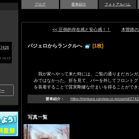
ブログ
愛車紹介
フォトアルバム
<< 圧倒的存在感と安心感！！
木曽路の
パジェロからランクルへ
[1枚]
/27426
 14:13
我が家へやって来た時には、ご覧の通りまだカンガ
みではなかった。折を見て、バーを外してフロントグ
を装着することで質実剛健な佇まいを得ることができ
ワー
愛車紹介：
https://minkara.carview.co.jp/userid/274
写真一覧