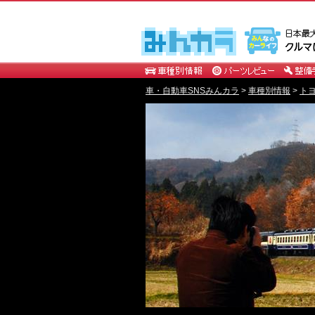
車・自動車SNSみんカラ
>
車種別情報
>
ト