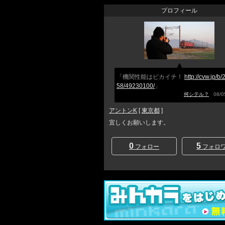
プロフィール
「機関性能はピカイチ！
http://cvw.jp/b
58/49230100/
」
何シテル？
08/05
アントンK
[
東京都
]
宜しくお願いします。
0
5
フォロー
フォロ