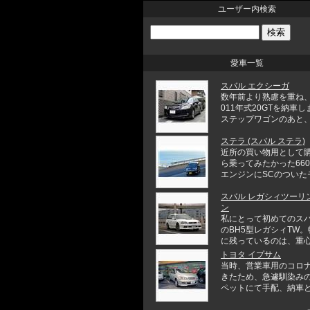
ユーザー内検索
愛車一覧
スバル エクシーガ
数年前より熟慮を重ね、
011年式20GTを納車
ステップワゴンのあと、ジ 
ステラ (スバル ステラ)
近所の買い物用として
ら乗ってみたかった660
エンジンにSCのついたモ 
スバル レガシィツーリ
ン
私にとって初めてのス
のBH5型レガシィTW
に残っているのは、重心が低
トヨタ イプサム
当時、営業車用のコロ
きたため、急遽馴染み
ペットにて手配、納車とな