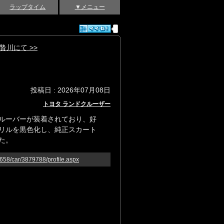
ラップタイム
▼メニュー
贄川にて >>
投稿日 : 2026年07月08日
トヨタ ランドクルーザー
ルーバーが装着されており、好
リルを黒色化し、純正スカート
た。
2658/car/3879788/profile.aspx