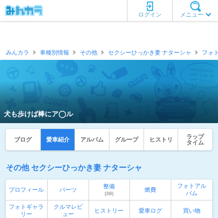
ログイン
メニュー
みんカラ
車種別情報
その他
セクシーひっかき妻 ナターシャ
フォ
犬も歩けば棒にア◯ル
ラップ
ブログ
愛車紹介
アルバム
グループ
ヒストリ
タイム
その他 セクシーひっかき妻 ナターシャ
フォトアル
整備
プロフィール
パーツ
燃費
バム
(39)
フォトギャラ
クルマレビ
ヒストリー
愛車ログ
買い物
リー
ュー