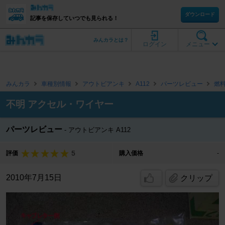
ダウンロード
記事を保存していつでも見られる！
みんカラとは？
ログイン
メニュー
みんカラ
車種別情報
アウトビアンキ
A112
パーツレビュー
燃
不明 アクセル・ワイヤー
パーツレビュー
アウトビアンキ A112
5
評価
購入価格
-
2010年7月15日
クリップ