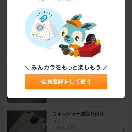
1
APMC カーボンボンネット
A112
トルクステアさん
2
内装
A112
会員登録をして使う
nichaさん
0
ウオッシャー袋取り付け
A112
イタのしんさん