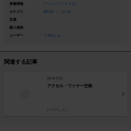
車種情報
アウトビアンキ A112
カテゴリ
燃料系
その他
定価
-
購入価格
-
ユーザー
イタのしん
関連する記事
[整備手帳]
アクセル・ワイヤー交換
[イタのしん]