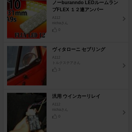
ノーburanndo LEDルームラン
プFLEX １２連アンバー
A112
nichaさん
0
ヴィタローニ セブリング
A112
トルクステアさん
3
汎用 ウインカーリレイ
A112
nichaさん
0