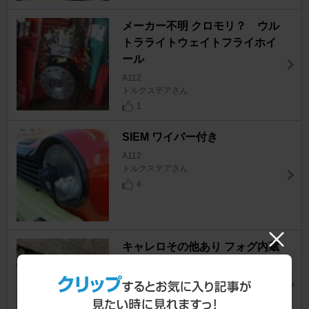
メーカー不明 クロモリ？ ウル
トラライトウェイトフライホイ
ール
A112
トルクステアさん
1
SIEM ワイパー付き
A112
トルクステアさん
4
キャレロその他あり フォグ内蔵
グリル
A112
トルクステアさん