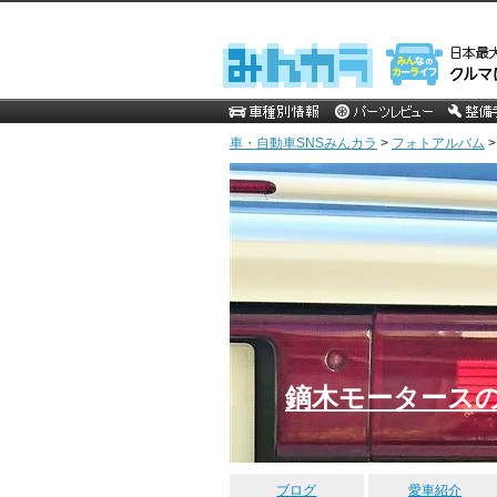
車・自動車SNSみんカラ
>
フォトアルバム
鏑木モータース
ブログ
愛車紹介