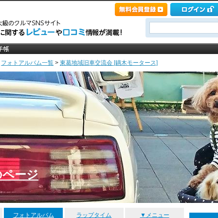
>
フォトアルバム一覧
>
東葛地域旧車交流会 [鏑木モータース]
のページ
フォトアルバム
ラップタイム
▼メニュー