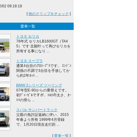
2/02 09:18:18
[
他のクリップをチェック
]
愛車一覧
トヨタ セリカ
78年式 セリカLB1600GT（TA4
5）です 念願叶って再びセリカを
所有する事になり ...
トヨタ スープラ
通算4台目の70ｽｰﾌﾟﾗです。 ｴﾝｼﾞﾝ
関係の不調で3台目を手放してか
ら約2年ﾈｯﾄ ...
BMW 3シリーズ ツーリング
07年型E-90からの乗替えです。
初ﾃﾞｨｰｾﾞﾙですが、ﾄﾙｸの太さ、ｵｰ
ﾄﾏの滑ら ...
スバル サンバートラック
父親の免許証返納に伴い、2015
年春より所有 1999年4月登録
で、1月20日現在走行距 ...
[
愛車一覧
]