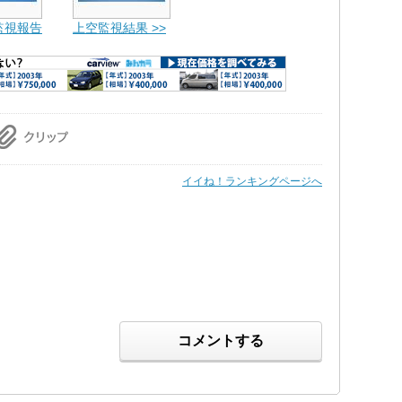
監視報告
上空監視結果 >>
イイね！ランキングページへ
コメントする