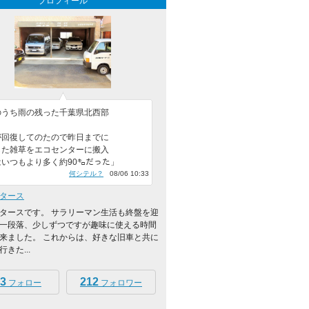
プロフィール
のうち雨の残った千葉県北西部
が回復してのたので昨日までに
した雑草をエコセンターに搬入
はいつもより多く約90㌔だった」
何シテル？
08/06 10:33
タース
タースです。 サラリーマン生活も終盤を迎
一段落、少しずつですが趣味に使える時間
来ました。 これからは、好きな旧車と共に
きた...
3
212
フォロー
フォロワー