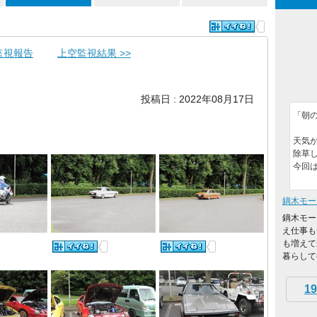
監視報告
上空監視結果 >>
投稿日 : 2022年08月17日
「朝
天気
除草
今回
鏑木モー
鏑木モー
え仕事も
も増えて
暮らして行
19