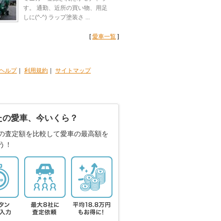
す。 通勤、近所の買い物、用足
しに(^-^) ラップ塗装さ ...
[
愛車一覧
]
ヘルプ
｜
利用規約
｜
サイトマップ
たの愛車、今いくら？
の査定額を比較して愛車の最高額を
う！