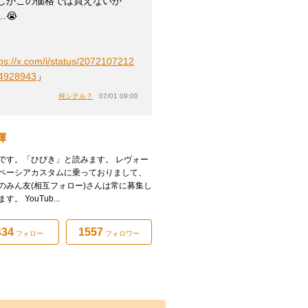
しかこの価格では買えないか
…😭
tps://x.com/i/status/2072107212
4928943
」
何シテル？
07/01 09:00
輝
です。「ひびき」と読みます。 レヴォー
ペーシアカスタムに乗っておりまして、
のみん友(相互フォロー)さんは常に募集し
す。 YouTub...
434
1557
フォロー
フォロワー