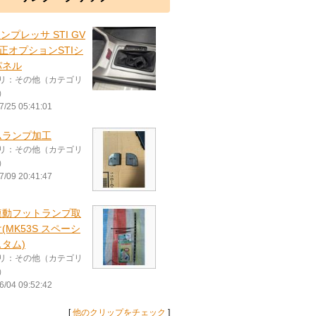
インプレッサ STI GV
正オプションSTIシ
パネル
リ：その他（カテゴリ
）
7/25 05:41:01
ムランプ加工
リ：その他（カテゴリ
）
7/09 20:41:47
連動フットランプ取
(MK53S スペーシ
タム)
リ：その他（カテゴリ
）
6/04 09:52:42
[
他のクリップをチェック
]