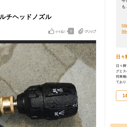
今
も
マルチヘッドノズル
ht
99
0
日々
日々輝
グとス
同車種
ておりま
1