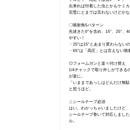
出来れば付着した虫とかもケミカ
完璧にとまでは言わないけどかな
〇噴射角5パターン
先述きた0°を含め、15°、25°、4
やすい！
・25°は15°とあまり変わらない
・65°は「高圧」とは言えない噴
◎フォームガンと楽々付け替え
1/4チャックで取り外しができ
が楽に。
「いままであっしはどんだけ無駄
と思うほど。
△シールテープ必須
はい。わかっちゃいましたけど、
シールテープ巻いて対応しました
ル。