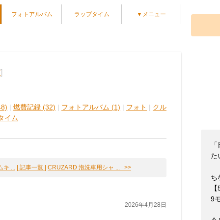
フォトアルバム
ラップタイム
▼メニュー
]
グ
8)
|
燃費記録 (32)
|
フォトアルバム (1)
|
フォト
|
クル
タイム
「
た
 ...
| 記事一覧 |
CRUZARD 泡洗車用シャ ... >>
ち
【
9
2026年4月28日