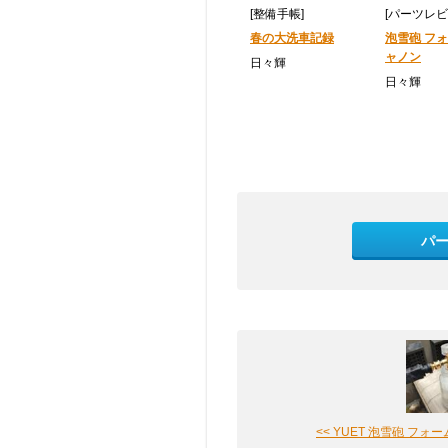
[整備手帳]
[パーツレビ
春の大洗車記録
泡雪砲 フ
ャノン
日々輝
日々輝
パ
<< YUET 泡雪砲 フォームキ