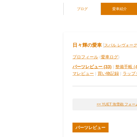
ブログ
愛車紹介
日々輝の愛車
[
スバル レヴォー
プロフィール
(
愛車ログ
)
パーツレビュー (33)
|
整備手帳 (4
マレビュー
|
買い物記録
|
ラップ
<< YUET 泡雪砲 フォームキ
パーツレビュー