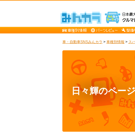
車・自動車SNSみんカラ
>
車種別情報
>
ス
日々輝のペー