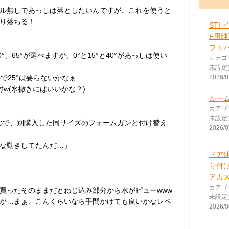
ル無しであっしは落としたいんですが、これを使うと
り落ちる！
STI 
F用純
フト
0°、65°が選べますが、0°と15°と40°があっしは使い
カテゴ
未設定
ので25°は要らないかなぁ…
2026/0
射w(水撒きにはいいかな？)
ルー
カテゴ
未設定
るので、別購入した同サイズのフォームガンと付け替え
2026/0
な動きしてたんだ…」
ドア
り付け
アカス
カテゴ
買ったそのままだとねじ込み部分から水がピューwww
未設定
が…まぁ、こんくらいなら手間かけても良いかなレベ
2026/0