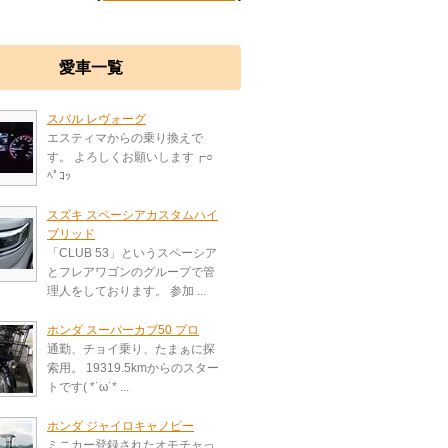
愛車一覧
スバル レヴォーグ
エスティマからの乗り換えで
す。 よろしくお願いします┏○
ﾍﾟｺｯ
スズキ スペーシアカスタムハイ
ブリッド
「CLUB 53」というスペーシア
とフレアワゴンのグループで管
理人をしております。 参加 ...
ホンダ スーパーカブ50 プロ
通勤、チョイ乗り、たまぁに探
索用。 19319.5kmからのスター
トです( *˙ω˙* ...
ホンダ ジャイロキャノピー
ミニカー登録されたオモチャっ