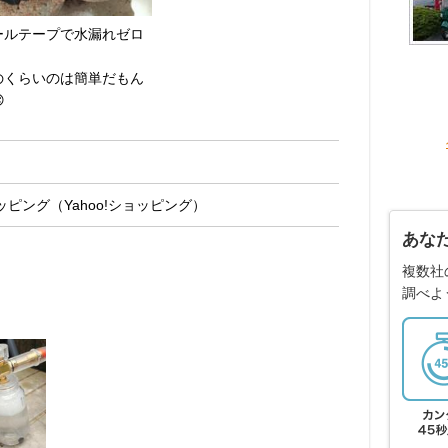
ールテープで水漏れゼロ
！
のくらいのは簡単だもん

ピング（Yahoo!ショッピング）
あな
複数社
調べよ