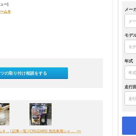
ュー]
メー
ォームキ
モデ
年式
ーツの取り付け相談をする
走行
 ...
| 記事一覧 |
CRUZARD 泡洗車用シャ ... >>