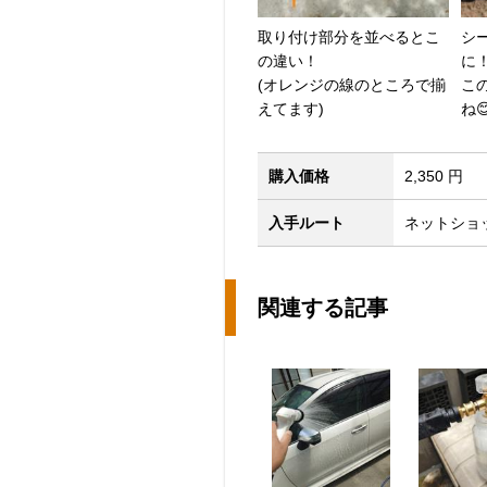
取り付け部分を並べるとこ
シ
の違い！
に
(オレンジの線のところで揃
こ
えてます)
ね
購入価格
2,350 円
入手ルート
ネットショッ
関連する記事