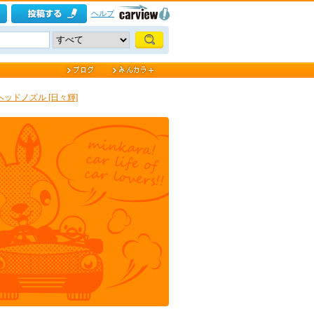
ヘルプ
ッドノズル [日々輝]