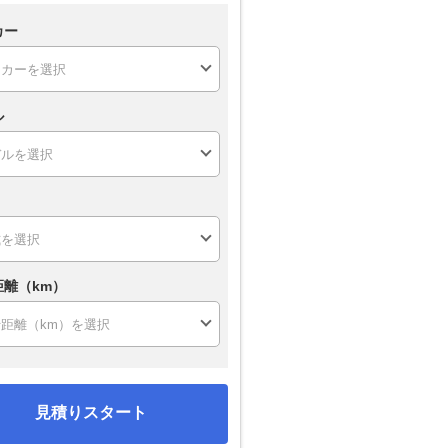
カー
ル
距離（km）
見積りスタート