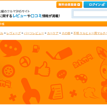
バル
>
レヴォーグ
>
パーツレビュー
>
カーケア
>
その他
>
不明 ケルヒャー用マルチヘ
ジ