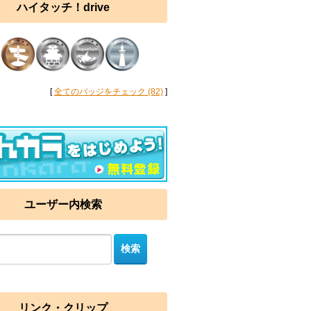
ハイタッチ！drive
[
全てのバッジをチェック (82)
]
ユーザー内検索
リンク・クリップ