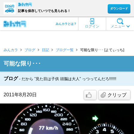
ダウンロード
記事を保存していつでも見られる！
みんカラとは？
ログイン
メニュー
みんカラ
ブログ
日記
ブログ一覧
可能な限り･･･ [よてぃっち]
可能な限り･･･
ブログ
だから ”見た目は子供 頭脳は大人” っつってんだろ!!!!!!
2011年8月20日
クリップ