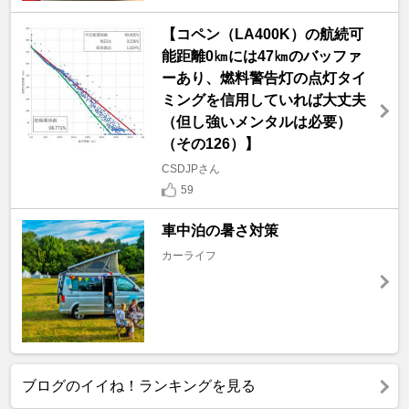
【コペン（LA400K）の航続可
能距離0㎞には47㎞のバッファ
ーあり、燃料警告灯の点灯タイ
ミングを信用していれば大丈夫
（但し強いメンタルは必要）
（その126）】
CSDJPさん
59
車中泊の暑さ対策
カーライフ
ブログのイイね！ランキングを見る