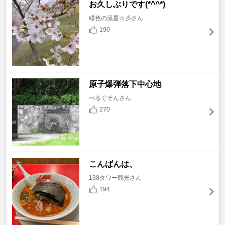
お久しぶりです(*^^*)
緋色の流星☆彡さん
190
原子爆弾落下中心地
べるぐそんさん
270
こんばんは、
138タワー観光さん
194