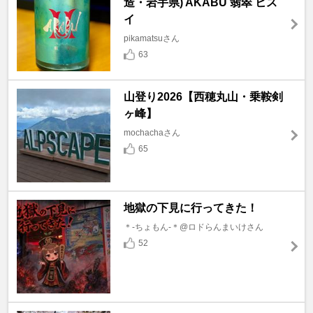
造・岩手県) AKABU 翡翠 ヒス
イ
pikamatsuさん
63
山登り2026【西穂丸山・乗鞍剣
ヶ峰】
mochachaさん
65
地獄の下見に行ってきた！
＊-ちょもん-＊@ロドらんまいけさん
52