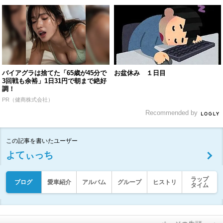
バイアグラは捨てた「65歳が45分で
お盆休み １日目
3回戦も余裕」1日31円で朝まで絶好
調！
PR（健商株式会社）
Recommended by
この記事を書いたユーザー
よてぃっち
ラップ
ブログ
愛車紹介
アルバム
グループ
ヒストリ
タイム