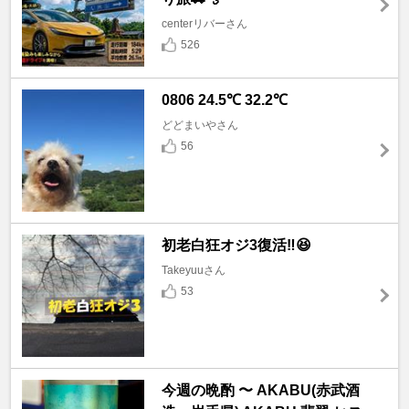
centerリバーさん
526
0806 24.5℃ 32.2℃
どどまいやさん
56
初老白狂オジ3復活‼️😆
Takeyuuさん
53
今週の晩酌 〜 AKABU(赤武酒