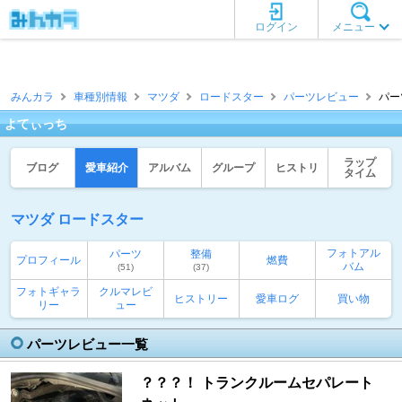
ログイン
メニュー
みんカラ
車種別情報
マツダ
ロードスター
パーツレビュー
パー
よてぃっち
ラップ
ブログ
愛車紹介
アルバム
グループ
ヒストリ
タイム
マツダ ロードスター
フォトアル
パーツ
整備
プロフィール
燃費
バム
(51)
(37)
フォトギャラ
クルマレビ
ヒストリー
愛車ログ
買い物
リー
ュー
パーツレビュー一覧
？？？！ トランクルームセパレート