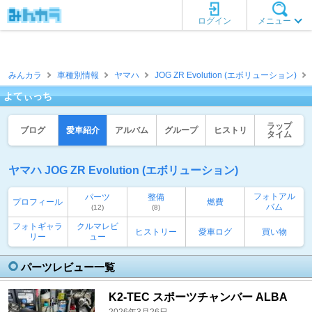
ログイン
メニュー
みんカラ
車種別情報
ヤマハ
JOG ZR Evolution (エボリューション)
よてぃっち
ラップ
ブログ
愛車紹介
アルバム
グループ
ヒストリ
タイム
ヤマハ JOG ZR Evolution (エボリューション)
フォトアル
パーツ
整備
プロフィール
燃費
バム
(12)
(8)
フォトギャラ
クルマレビ
ヒストリー
愛車ログ
買い物
リー
ュー
パーツレビュー一覧
K2-TEC スポーツチャンバー ALBA