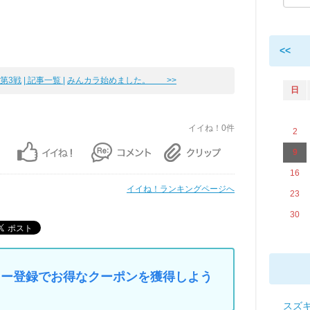
<<
第3戦
| 記事一覧 |
みんカラ始めました。 >>
日
イイね！0件
2
9
16
イイね！ランキングページへ
23
30
マイカー登録でお得なクーポンを獲得しよう
スズキ