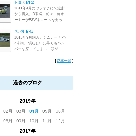
トヨタ MR2
2011年4月にヤフオクにて近所
から購入。B車輌。前々、前オ
ーナーがFSW本コースを走っ ...
スバル BRZ
2016年9月購入。ジムカーナPN
3車輌。 慣らし中に早くもバン
パーを擦ってしまい、頭が ...
[
愛車一覧
]
過去のブログ
2019年
02月
03月
04月
05月
06月
08月
09月
10月
11月
12月
2017年