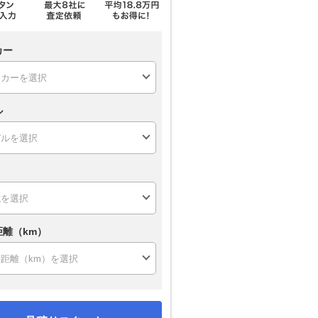
カー
ル
距離（km）