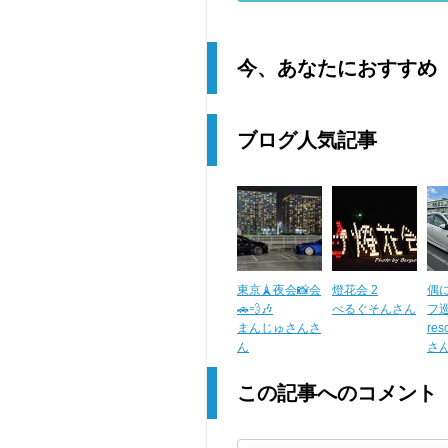
今、あなたにおすすめ
ブログ人気記事
東京🗼夜会📸会
燈花会 2
偶
🚗💨🎶
べるぐそんさん
フ
まんじゅさんさ
res
ん
さ
この記事へのコメント