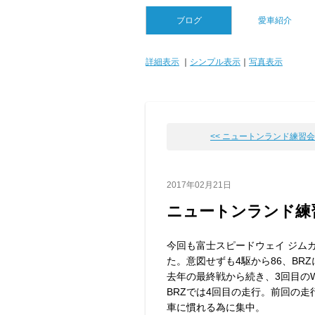
ブログ
愛車紹介
詳細表示
｜
シンプル表示
｜
写真表示
<< ニュートンランド練習会
2017年02月21日
ニュートンランド練
今回も富士スピードウェイ ジム
た。意図せずも4駆から86、BR
去年の最終戦から続き、3回目の
BRZでは4回目の走行。前回の
車に慣れる為に集中。