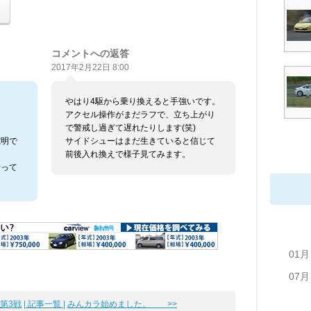
コメントへの返答
2017年2月22日 8:00
やはり4駆から乗り換えると手強いです。
？
アクセル操作がまだラフで、立ち上がり
で警戒し過ぎて遅れたりします(笑)
究明で
サイドシューはまだ生きていると信じて
前後入れ換えで様子見てみます。
祈って
01月
07月
第3戦
| 記事一覧 |
みんカラ始めました。 >>