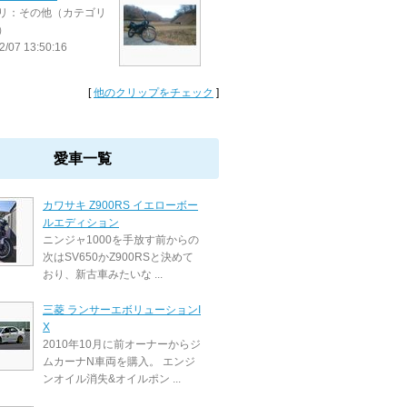
リ：その他（カテゴリ
）
2/07 13:50:16
[
他のクリップをチェック
]
愛車一覧
カワサキ Z900RS イエローボー
ルエディション
ニンジャ1000を手放す前からの
次はSV650かZ900RSと決めて
おり、新古車みたいな ...
三菱 ランサーエボリューションI
X
2010年10月に前オーナーからジ
ムカーナN車両を購入。 エンジ
ンオイル消失&オイルポン ...