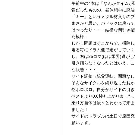
午前中の4本は「なんかタイムが
覚だったものの、昼休憩中に廃油
「キー」というメタル材入りのブ
まさかと思い、パドックに戻って
はべったり・・・結構な間引き摺
た模様。
しかし問題はそこからで、掃除し
走る毎にドラム側で逃がしていく
し、右は25コマ(ほぼ限界)逃が
引き摺らなくなったとはいえ、こ
な状態・・・
サイド調整→親父運転、問題なし
そんなサイクルを繰り返したおか
然ボロボロ。自分がサイドの引き
ベストより0.6秒も上がりました
乗り方自体は段々とわかって来ま
ました！
サイドのトラブルは土日で原因究
願います。