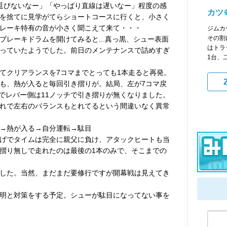
延びないなー」「やっぱり直線は遅いなー」程度の感
カツ
を捨てに見学がてらショートコースに行くと、小さく
レーキ特有の音が小さく聞こえて来て・・・
ジムカ
その割
ブレーキドラムを開けてみると...真っ黒、シュー表面
はトラ
っていたようでした。前日のメンテナンスで詰めすぎ
1台、
てクリアランスを7コマまでとっても1本走ると再発。
も、熱が入ると毎回引き摺りが。結局、左が7コマ戻
しでレバー側は11ノッチで引き摺りが無くなりました。
れで左右のバランスもとれてるという間違いなく異常
→熱が入る→自分運転→駄目
げでタイムは完全に親父に負け、アタックヒートも当
摺り無しで走れたのは最後の1本のみで、そこまでの
。
した。当然、まだまだ要修行ですが開幕戦は見えてき
明と対策をする予定。シューが駄目になってない事を