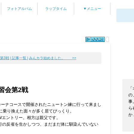
フォトアルバム
ラップタイム
▼メニュー
第3戦
| 記事一覧 |
みんカラ始めました。 >>
「
習会第2戦
の
事
カーナコースで開催されたニュートン練に行って来まし
ら
Zに乗り換えた面々が多く居てびっくり。
か
Wエントリー。相方は親父です。
走行の反省を生かしつつ、まだまだ体に馴染んでいない