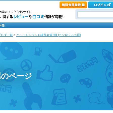
ブログ一覧
>
ニュートンランド練習会第2戦 [カツ＠ジムカ屋]
屋のページ