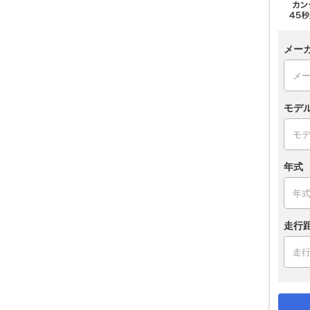
メー
モデ
年式
走行