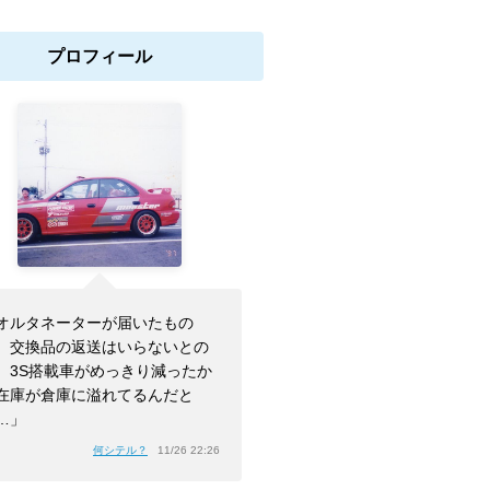
プロフィール
オルタネーターが届いたもの
、交換品の返送はいらないとの
。3S搭載車がめっきり減ったか
在庫が倉庫に溢れてるんだと
…」
何シテル？
11/26 22:26