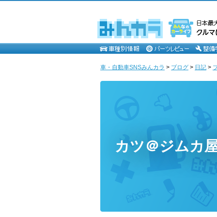
車・自動車SNSみんカラ
>
ブログ
>
日記
>
カツ＠ジムカ