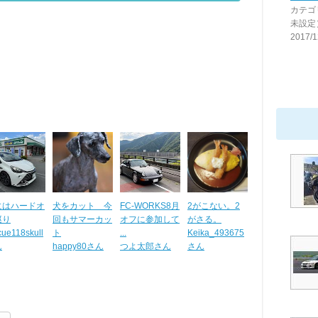
カテゴ
未設定
2017/1
にはハードオ
犬をカット 今
FC-WORKS8月
2がこない。2
巡り
回もサマーカッ
オフに参加して
がさる。
cue118skull
ト
...
Keika_493675
ん
happy80さん
つよ太郎さん
さん