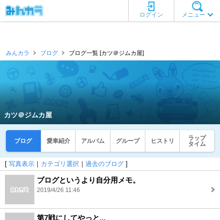
ログイン
メニュー
みんカラ
ブログ
ブログ一覧 [カツ＠ジムカ屋]
カツ＠ジムカ屋
ラップ
ブログ
愛車紹介
アルバム
グループ
ヒストリ
タイム
[
写真表示
｜
カテゴリ選択
｜
過去のブログ
]
ブログというより自分用メモ。
2019/4/26 11:46
第7戦にしてやっと...