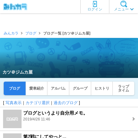
ログイン
メニュー
みんカラ
ブログ
ブログ一覧 [カツ＠ジムカ屋]
カツ＠ジムカ屋
ラップ
ブログ
愛車紹介
アルバム
グループ
ヒストリ
タイム
[
写真表示
｜
カテゴリ選択
｜
過去のブログ
]
ブログというより自分用メモ。
2019/4/26 11:46
第7戦にしてやっと...