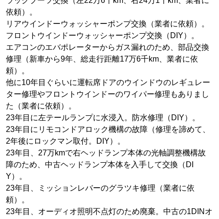
ラックブーツ交換（左22万6千km、右24万1千km、業者に
依頼）。
リアウインドーウォッシャーポンプ交換（業者に依頼）。
フロントウインドーウォッシャーポンプ交換（DIY）。
エアコンのエバポレーターからガス漏れのため、部品交換
修理（新車から9年、総走行距離17万6千km、業者に依
頼）。
他に10年目ぐらいに運転席ドアのウインドウのレギュレー
ター修理やフロントウインドーのワイパー修理もありまし
た（業者に依頼）。
23年目に左テールランプに水浸入。防水修理（DIY）。
23年目にリモコンドアロック機構の故障（修理を諦めて、
2年後にロックマン取付。DIY）。
23年目、27万kmで右ヘッドランプ本体の光軸調整機構故
障のため、中古ヘッドランプ本体を入手して交換（DI
Y）。
23年目、ミッションレバーのグラツキ修理（業者に依
頼）。
23年目、オーディオ照明不点灯のため廃棄。中古の1DINオ