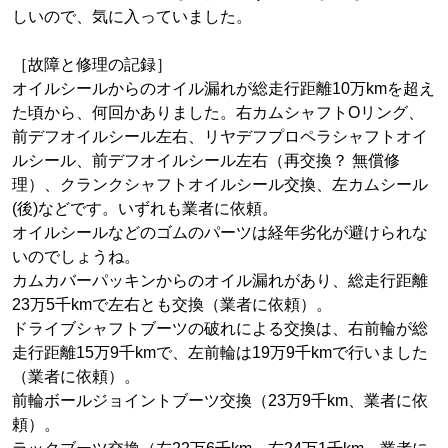
しいので、気に入っていました。
［故障と修理の記録］
オイルシールからのオイル漏れが総走行距離10万kmを超え
た頃から、何回かありました。右カムシャフトOリング、
前デフオイルシール左右、リヤデフプロペラシャフトオイ
ルシール、前デフオイルシール左右（再交換？ 無償修
理）、クランクシャフトオイルシール交換、左カムシール
(後)などです。いずれも業者に依頼。
オイルシールなどのゴムのパーツは経年劣化が避けられな
いのでしょうね。
カムカバーパッキンからのオイル漏れがあり、総走行距離
23万5千kmで左右とも交換（業者に依頼）。
ドライブシャフトブーツの破れによる交換は、右前輪が総
走行距離15万9千kmで、左前輪は19万9千kmで行いました
（業者に依頼）。
前輪ボールジョイントブーツ交換（23万9千km、業者に依
頼）。