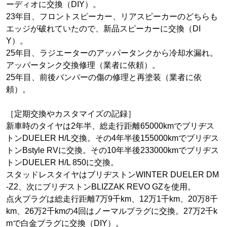
ーディオに交換（DIY）。
23年目、フロントスピーカー、リアスピーカーのどちらも
エッジが破れていたので、新品スピーカーに交換（DI
Y）。
25年目、ラジエーターのアッパータンクから冷却水漏れ。
アッパータンク交換修理（業者に依頼）。
25年目、前後バンパーの傷の修理と再塗装（業者に依
頼）。
［定期交換やカスタマイズの記録］
新車時のタイヤは2年半、総走行距離65000kmでブリヂス
トンDUELER H/L交換。その4年半後155000kmでブリヂス
トンBstyle RVに交換。その10年半後233000kmでブリヂス
トンDUELER H/L 850に交換。
スタッドレスタイヤはブリヂストンWINTER DUELER DM
-Z2、次にブリヂストンBLIZZAK REVO GZを使用。
点火プラグは総走行距離7万9千km、12万1千km、20万8千
km、26万2千kmの4回はノーマルプラグに交換。27万2千k
mで白金プラグに交換（DIY）。