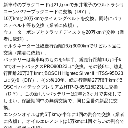
新車時のプラグコードは21万kmで永井電子のウルトラシリ
コーンパワープラグコードに交換（DIY）。
10万kmと20万kmでタイミングベルトを交換。同時にパワ
ステベルト等も交換（業者に依頼）。
ウォーターポンプとクラッチディスクを20万kmで交換（業
者に依頼）。
オルタネーターは総走行距離16万3000kmでリビルト品に
交換（業者に依頼）。
バッテリーは新車時のものを5年半、総走行距離13万1千k
mでオートバックスPRO80D23Lに交換。その後8年、総走
行距離20万3千kmでBOSCH Hightec Silver Ⅱ HTSS-95D23
Lに交換（DIY）、その後10年、総走行距離27万6千kmでB
OSCH ハイテックプレミアムHTP-Q-85/115D23Lに交換
（DIY）。この新しいバッテリーは2年と3ヶ月で劣化して
しまい、保証期間中の無償交換で、同じ品番の新品に交
換。
エンジンオイルは約5千kmか半年に1回の割合で交換（業者
に依頼）。オイルエレメントは1万kmに1回ぐらいの割合で