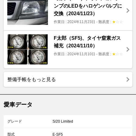
ンプのLEDをハロゲンバルブに
交換（2024/11/23）
作業日 : 2024年11月23日
-
難易度 :
★
☆
☆
F太郎（SF5)、タイヤ窒素ガス
補充（2024/11/10）
作業日 : 2024年11月10日
-
難易度 :
★
☆
☆
整備手帳をもっと見る
愛車データ
グレード
S/20 Limited
型式
E-SF5