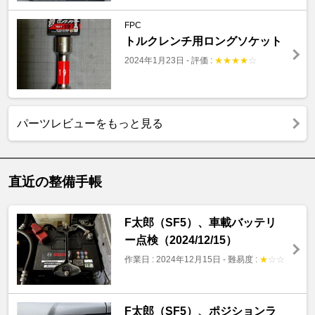
FPC
トルクレンチ用ロングソケット
2024年1月23日
-
評価 :
★
★
★
★
☆
パーツレビューをもっと見る
直近の整備手帳
F太郎（SF5）、車載バッテリ
ー点検（2024/12/15）
作業日 : 2024年12月15日
-
難易度 :
★
☆
☆
F太郎（SF5）、ポジションラ