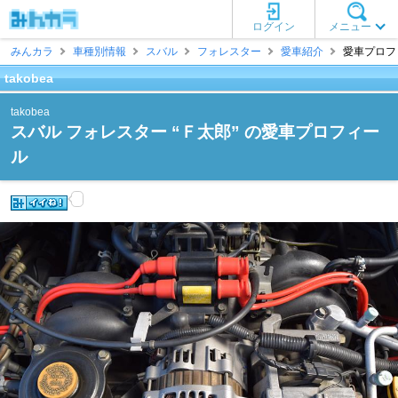
ログイン
メニュー
みんカラ
車種別情報
スバル
フォレスター
愛車紹介
愛車プロフィー
takobea
takobea
スバル フォレスター “Ｆ太郎” の愛車プロフィー
ル