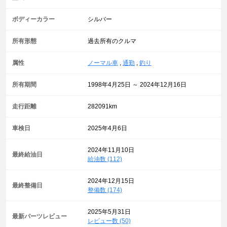
ボディーカラー
シルバー
所有形態
過去所有のクルマ
属性
ノーマル車
,
通勤
,
釣り
所有期間
1998年4月25日 ～ 2024年12月16日
走行距離
282091km
車検日
2025年4月6日
2024年11月10日
最終給油日
給油数 (112)
2024年12月15日
最終整備日
整備数 (174)
2025年5月31日
最新パーツレビュー
レビュー数 (50)