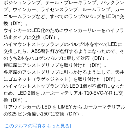
ポジションランプ、テール・ブレーキランプ、バックラン
プ、ウインカー、ライセンスランプ、ルームランプ、カー
ゴルームランプなど、すべてのランプのバルブをLEDに交
換（DIY）。
ウインカーのLED化のためにウインカーリレーをハイフラ
防止タイプに交換（DIY）。
ハイマウントストップランプのバルブ4本をすべてLEDに
交換したら、ABS警告灯が点灯するようになったので、そ
のうち2本をハロゲンバルブに戻して対応（DIY）。
運転席にアシストグリップを取り付けた（DIY）。
各座席のアシストグリップに引っかけるようにして、天井
にゴムネット（ラゲッジネット）を取り付けた（DIY）。
ハイマウントストップランプの LED 1個が不点灯になった
ため、LED 2個を ぶーぶーマテリアル T10-EVO-Y-R に交
換（DIY）。
リアウインカーの LED を LIMEY から ぶーぶーマテリアル
のS25 ピン角違い150°に交換（DIY）。
[このクルマの写真をもっと見る]