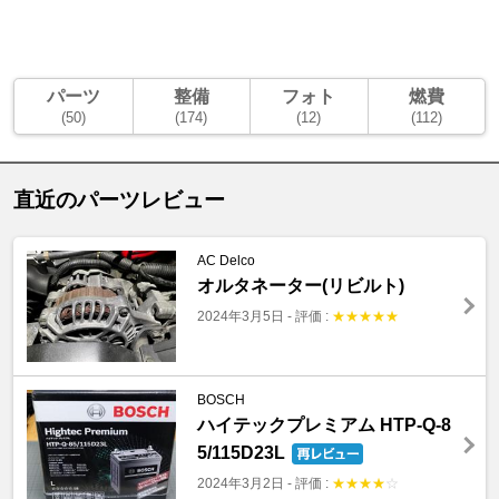
パーツ
整備
フォト
燃費
(50)
(174)
(12)
(112)
直近のパーツレビュー
AC Delco
オルタネーター(リビルト)
2024年3月5日
-
評価 :
★
★
★
★
★
BOSCH
ハイテックプレミアム HTP-Q-8
5/115D23L
2024年3月2日
-
評価 :
★
★
★
★
☆