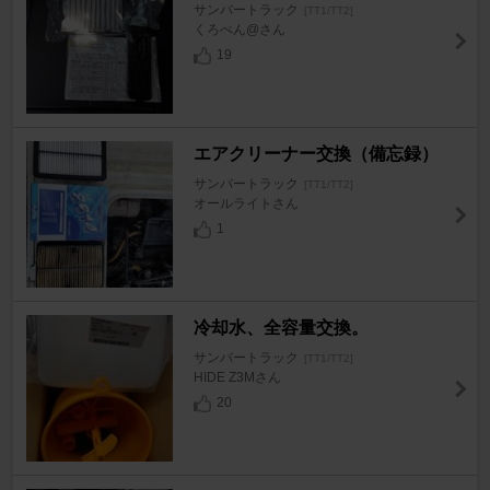
サンバートラック
[TT1/TT2]
くろぺん@さん
19
エアクリーナー交換（備忘録）
サンバートラック
[TT1/TT2]
オールライトさん
1
冷却水、全容量交換。
サンバートラック
[TT1/TT2]
HIDE Z3Mさん
20