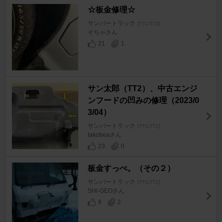
☆板金修理☆
サンバートラック
[TT1/TT2]
そちゃさん
21
1
サン太郎（TT2）、中古エンジ
ンフードの凹みの修理（2023/0
3/04）
サンバートラック
[TT1/TT2]
takobeaさん
23
0
板金すっぺ。（その２）
サンバートラック
[TT1/TT2]
SHI-GEOさん
8
2