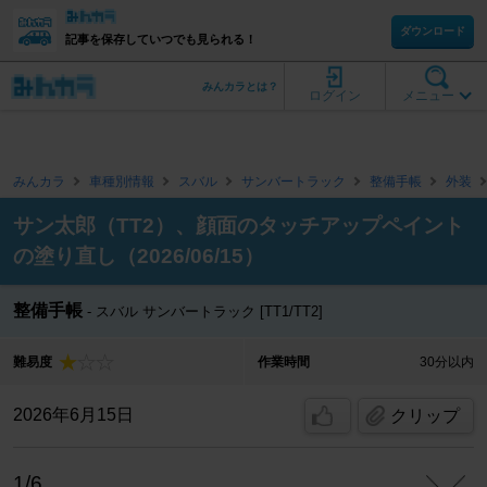
ダウンロード
記事を保存していつでも見られる！
みんカラとは？
ログイン
メニュー
みんカラ
車種別情報
スバル
サンバートラック
整備手帳
外装
サン太郎（TT2）、顔面のタッチアップペイント
の塗り直し（2026/06/15）
整備手帳
スバル サンバートラック [TT1/TT2]
難易度
作業時間
30分以内
2026年6月15日
クリップ
1/6