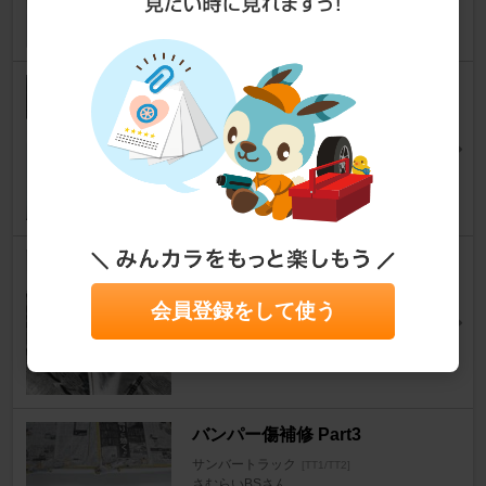
4
1
サン太郎（TT2）、ガードレー
ルに当てた傷の応急手当（202
5/04/29）
サンバートラック
[TT1/TT2]
takobeaさん
37
0
バンパー傷補修 Part2
サンバートラック
[TT1/TT2]
会員登録をして使う
さむらいBSさん
7
0
バンパー傷補修 Part3
サンバートラック
[TT1/TT2]
さむらいBSさん