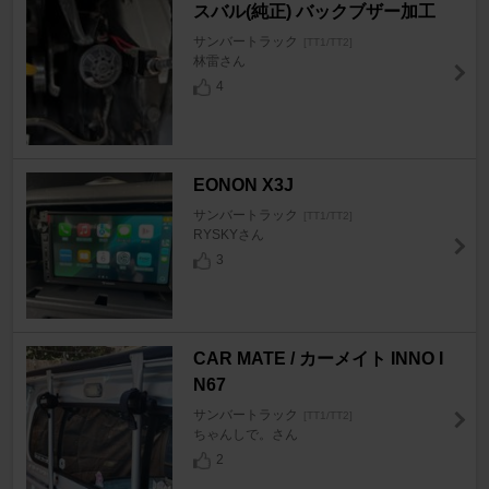
スバル(純正) バックブザー加工
サンバートラック
[TT1/TT2]
林雷さん
4
EONON X3J
サンバートラック
[TT1/TT2]
RYSKYさん
3
CAR MATE / カーメイト INNO I
N67
サンバートラック
[TT1/TT2]
ちゃんしで。さん
2