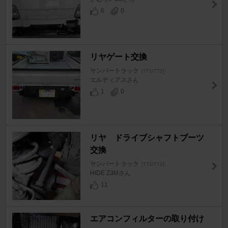
6
0
リヤゲート交換
サンバートラック
[TT1/TT2]
エルディアスさん
1
0
リヤ ドライブシャフトブーツ
交換
サンバートラック
[TT1/TT2]
HIDE Z3Mさん
11
エアコンフィルターの取り付け