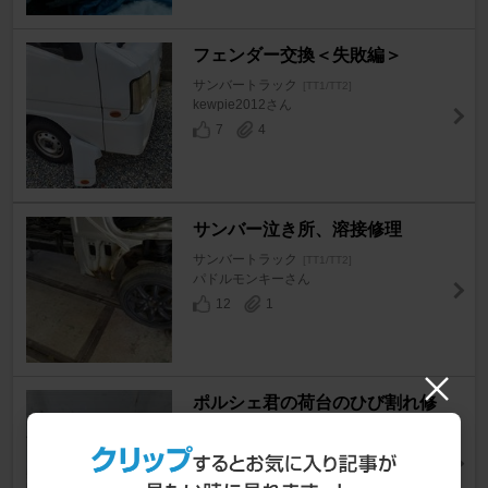
フェンダー交換＜失敗編＞
サンバートラック
[TT1/TT2]
kewpie2012さん
7
4
サンバー泣き所、溶接修理
サンバートラック
[TT1/TT2]
パドルモンキーさん
12
1
ポルシェ君の荷台のひび割れ修
理
サンバートラック
[TT1/TT2]
M7.4さん