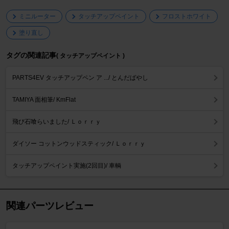
ミニルーター
タッチアップペイント
フロストホワイト
塗り直し
タグの関連記事
( タッチアップペイント )
PARTS4EV タッチアップペン ア .../ とんだばやし
TAMIYA 面相筆/ KmFlat
飛び石喰らいました/ Ｌｏｒｒｙ
ダイソー コットンウッドスティック/ Ｌｏｒｒｙ
タッチアップペイント実施(2回目)/ 車輌
関連パーツレビュー