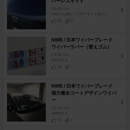
パーレスキット
CX-30
[DM]
covaりん@ビッグデーモン１号さん
42
0
NWB / 日本ワイパーブレード
ワイパーラバー（替えゴム）
CX-30
[DM]
KSGOさん
10
1
NWB / 日本ワイパーブレード
強力撥水コートデザインワイパ
ー
CX-30
[DM]
aaltonさん
15
2