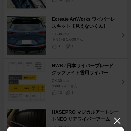
Ecreate ArtWorks ワイパーレ
スキット【見えないくん】
CX-30
[DM]
キリン＠CX-30さん
31
1
NWB / 日本ワイパーブレード
グラファイト雪用ワイパー
CX-30
[DM]
nobuジィーさん
13
1
HASEPRO マジカルアートシー
トNEO リアワイパーアーム
CX-30
[DM]