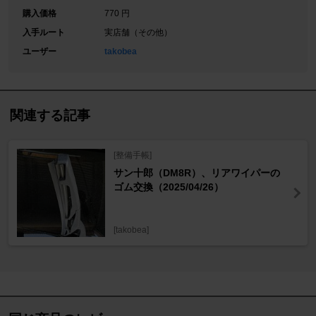
購入価格
770 円
入手ルート
実店舗（その他）
ユーザー
takobea
関連する記事
[整備手帳]
サン十郎（DM8R）、リアワイパーの
ゴム交換（2025/04/26）
[takobea]