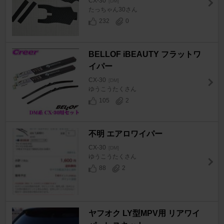
CX-30
[DM]
たっちゃん30さん
232
0
BELLOF iBEAUTY フラットワ
イパー
CX-30
[DM]
ゆうこうたくさん
105
2
不明 エアロワイパー
CX-30
[DM]
ゆうこうたくさん
88
2
ヤフオク LY型MPV用 リアワイ