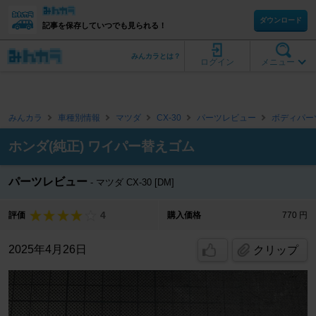
ダウンロード
記事を保存していつでも見られる！
みんカラとは？
ログイン
メニュー
みんカラ
車種別情報
マツダ
CX-30
パーツレビュー
ボディパー
ホンダ(純正) ワイパー替えゴム
パーツレビュー
マツダ CX-30 [DM]
4
評価
購入価格
770 円
2025年4月26日
クリップ