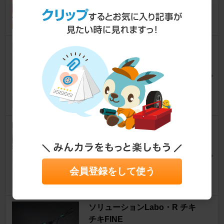
ハセ・プロさん
104
0
Cryogenics Treatment Labora
tory Hyper Sub-zero-Fuze-LP
(SE)
CX-30
[DM]
のす.さん
17
DUNLOP SYNCHRO WEATHE
R
CX-30
[DM]
snackshackさん
会員登録をして使う
20
ソリューションLabo・R チキ
チキFINE