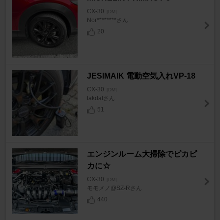
CX-30
[DM]
Nor********さん
20
JESIMAIK 電動空気入れVP-18
CX-30
[DM]
takdatさん
51
エンジンルーム大掃除でピカピ
カに☆
CX-30
[DM]
モモメノ@SZ-Rさん
440