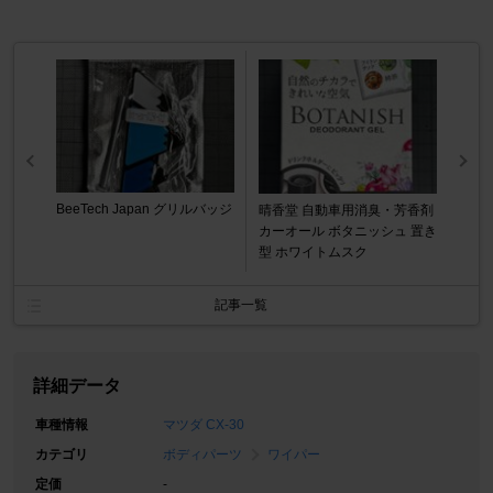
BeeTech Japan グリルバッジ
晴香堂 自動車用消臭・芳香剤
カーオール ボタニッシュ 置き
型 ホワイトムスク
記事一覧
詳細データ
車種情報
マツダ CX-30
カテゴリ
ボディパーツ
ワイパー
定価
-