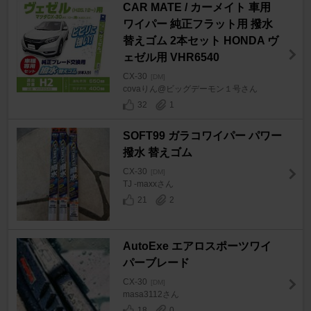
CAR MATE / カーメイト 車用
ワイパー 純正フラット用 撥水
替えゴム 2本セット HONDA ヴ
ェゼル用 VHR6540
CX-30
[DM]
covaりん@ビッグデーモン１号さん
32
1
SOFT99 ガラコワイパー パワー
撥水 替えゴム
CX-30
[DM]
TJ -maxxさん
21
2
AutoExe エアロスポーツワイ
パーブレード
CX-30
[DM]
masa3112さん
18
0