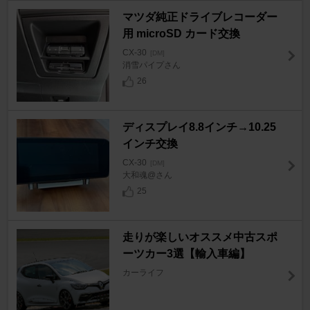
マツダ純正ドライブレコーダー
用 microSD カード交換
CX-30
[DM]
消雪パイプさん
26
ディスプレイ8.8インチ→10.25
インチ交換
CX-30
[DM]
大和魂@さん
25
走りが楽しいオススメ中古スポ
ーツカー3選【輸入車編】
カーライフ