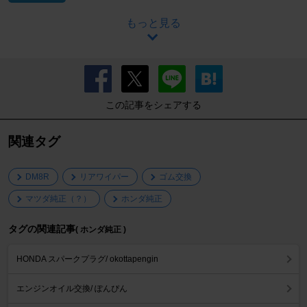
もっと見る
この記事をシェアする
関連タグ
DM8R
リアワイパー
ゴム交換
マツダ純正（？）
ホンダ純正
タグの関連記事
( ホンダ純正 )
HONDA スパークプラグ/ okottapengin
エンジンオイル交換/ ぽんぴん