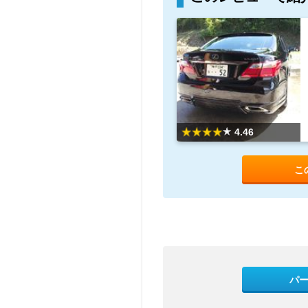
4.46
こ
パ