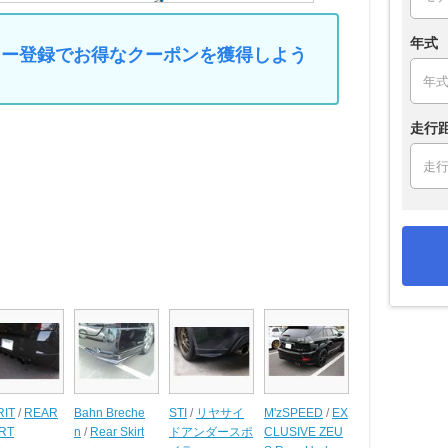
年式
マイカー登録でお得なクーポンを獲得しよう
走行
RIT
/
REAR
Bahn Breche
STI
/
リヤサイ
M'zSPEED
/
EX
RT
n
/
Rear Skirt
ドアンダースポ
CLUSIVE ZEU