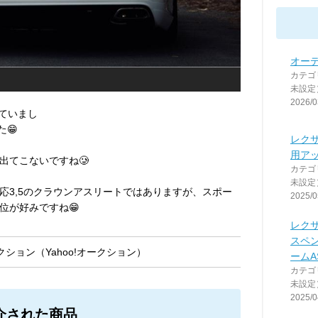
オー
カテゴ
未設定
2026/0
っていまし
た😁
レクサス
用ア
出てこないですね🥲
カテゴ
未設定
応3,5のクラウンアスリートではありますが、スポー
2025/0
位が好みですね😁
レク
スペ
ション（Yahoo!オークション）
ームA
カテゴ
未設定
2025/0
介された商品