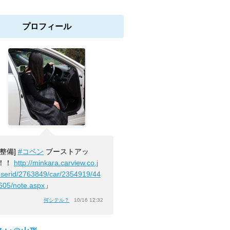
プロフィール
[整備]
#コペン
ブーストアッ
！！
http://minkara.carview.co.j
userid/2763849/car/2354919/44
605/note.aspx
」
何シテル？
10/16 12:32