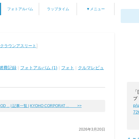
フォトアルバム
ラップタイム
▼メニュー
]
 クラウンアスリート
燃費記録
|
フォトアルバム (1)
|
フォト
|
クルマレビュ
「
プ
p/
D ...
| 記事一覧 |
KYOHO CORPORAT ... >>
72
2026年3月20日