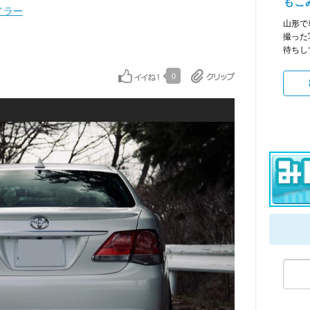
もこ
イラー
山形で
撮った
T
待ちし
0