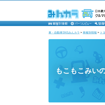
車・自動車SNSみんカラ
>
車種別情報
>
ト
もこもこみい