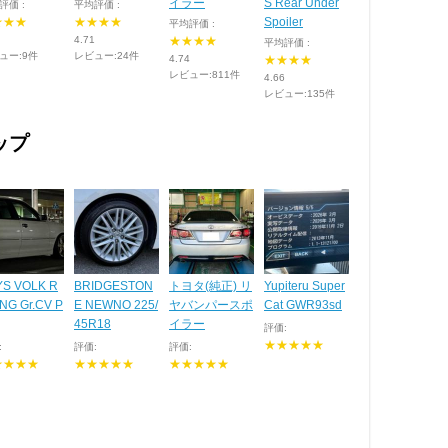
イラー
S Rear Under
評価 :
平均評価 :
★★★
★★★★
Spoiler
平均評価 :
4.71
★★★★
平均評価 :
ュー:9件
レビュー:24件
4.74
★★★★
レビュー:811件
4.66
レビュー:135件
ップ
YS VOLK R
BRIDGESTON
トヨタ(純正) リ
Yupiteru Super
NG Gr.CV P
E NEWNO 225/
ヤバンパースポ
Cat GWR93sd
45R18
イラー
評価:
★★★★★
:
評価:
評価:
★★★★
★★★★★
★★★★★