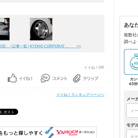
あな
複数社
調べよ
D ...
| 記事一覧 |
KYOHO CORPORAT ... >>
イイね！0件
イイね！ランキングページへ
メー
モデ