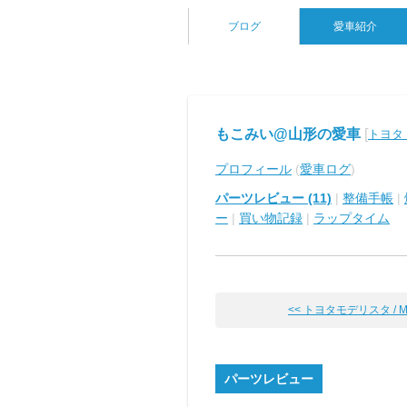
ブログ
愛車紹介
もこみい@山形の愛車
[
トヨタ
プロフィール
(
愛車ログ
)
パーツレビュー (11)
|
整備手帳
|
ー
|
買い物記録
|
ラップタイム
<< トヨタモデリスタ / MO
パーツレビュー