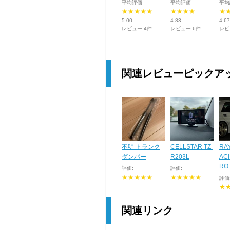
平均評価 :
平均評価 :
平均
★★★★★
★★★★
★
5.00
4.83
4.67
レビュー:4件
レビュー:6件
レビ
関連レビューピックア
不明 トランク
CELLSTAR TZ-
RA
ダンパー
R203L
ACI
RO
評価:
評価:
★★★★★
★★★★★
評価
★
関連リンク