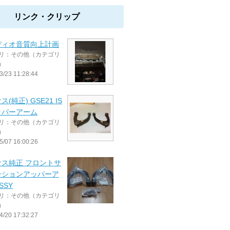
リンク・クリップ
ディオ音質向上計画
リ：その他（カテゴリ
）
3/23 11:28:44
(純正) GSE21 IS
ッパーアーム
リ：その他（カテゴリ
）
5/07 16:00:26
サス純正 フロントサ
ンションアッパーア
SSY
リ：その他（カテゴリ
）
4/20 17:32:27