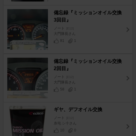
備忘録『ミッションオイル交換
3回目』
ノート
[E12]
大門隊長さん
81
1
備忘録『ミッションオイル交換
2回目』
ノート
[E12]
大門隊長さん
58
1
ギヤ、デフオイル交換
ノート
[E12]
糸屯 シ十さん
10
0