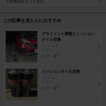
人気商品をもっと見る
この記事を見た人におすすめ
アライメント調整とミッション
オイル交換
ノート
[E12]
Ｐ°さん
48
0
ミッションオイル交換
ノート
[E12]
Ｐ°さん
33
0