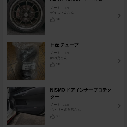
ノート
[E12]
デイズさんさん
38
日産 チューブ
ノート
[E12]
赤の秀さん
18
NISMO ドアインナープロテク
ター
ノート
[E12]
ペトリー多角形さん
31