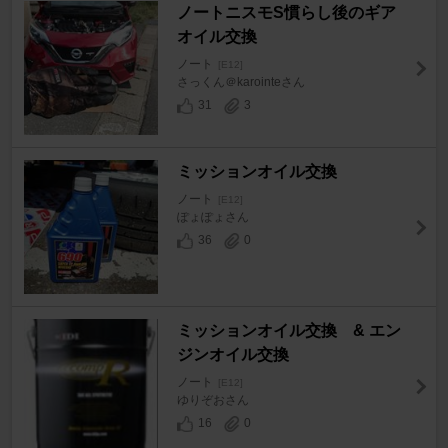
ノートニスモS慣らし後のギア
オイル交換
ノート
[E12]
さっくん＠karointeさん
31
3
ミッションオイル交換
ノート
[E12]
ぽょぽょさん
36
0
ミッションオイル交換 & エン
ジンオイル交換
ノート
[E12]
ゆりぞおさん
16
0