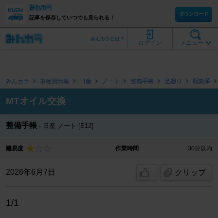
ダウンロード
記事を保存していつでも見られる！
みんカラとは？
ログイン
メニュー
みんカラ
車種別情報
日産
ノート
整備手帳
足廻り
駆動系
MTオイル交換
整備手帳
日産 ノート [E12]
難易度
作業時間
30分以内
2026年6月7日
クリップ
1/1