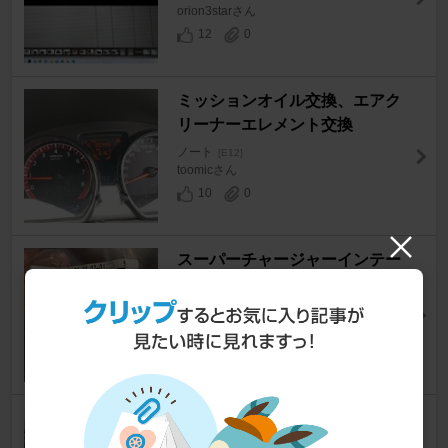
orion3starさん
12
0
ミッションオイル交換、エアク
リーナーエレメント交換
ノート
[E12]
toomicさん
10
0
スーパーチャージャーインテー
クダクト交換
ノート
[E12]
Noopy@5FAさん
23
プラグ交換
ノート
[E12]