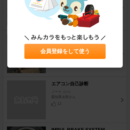
はにひろさん
20
ブロワモーター交換
ノート
[E12]
会員登録をして使う
teru777さん
9
エアコン自己診断
ノート
[E12]
愛知県太郎さん
12
IMPUL BRAKE SYSTEM