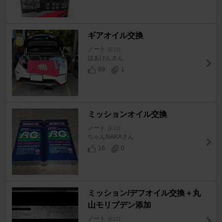
ギアオイル交換
ノート
[E12]
ほあけんさん
69
1
ミッションオイル交換
ノート
[E12]
ちゃんNAKAさん
16
0
ミッション/デフオイル交換＋丸
山モリブデン添加
ノート
[E12]