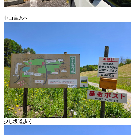
中山高原へ
少し坂道歩く