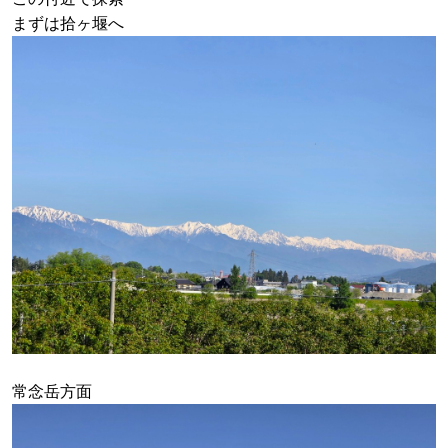
まずは拾ヶ堰へ
常念岳方面