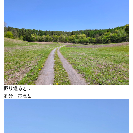
振り返ると…
多分…常念岳