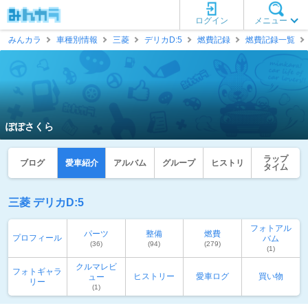
ログイン
メニュー
みんカラ
車種別情報
三菱
デリカD:5
燃費記録
燃費記録一覧
ぽぽさくら
ラップ
ブログ
愛車紹介
アルバム
グループ
ヒストリ
タイム
三菱 デリカD:5
フォトアル
パーツ
整備
燃費
プロフィール
バム
(36)
(94)
(279)
(1)
クルマレビ
フォトギャラ
ヒストリー
愛車ログ
買い物
ュー
リー
(1)