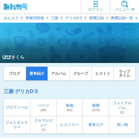
ログイン
メニュー
みんカラ
車種別情報
三菱
デリカD:5
燃費記録
燃費記録一覧
ぽぽさくら
ラップ
ブログ
愛車紹介
アルバム
グループ
ヒストリ
タイム
三菱 デリカD:5
フォトアル
パーツ
整備
燃費
プロフィール
バム
(36)
(94)
(279)
(1)
クルマレビ
フォトギャラ
ヒストリー
愛車ログ
買い物
ュー
リー
(1)