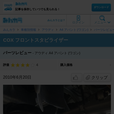
ダウンロード
記事を保存していつでも見られる！
みんカラとは？
ログイン
メニュー
みんカラ
車種別情報
アウディ
A4 アバント (ワゴン)
パーツレビュ
COX フロントスタビライザー
パーツレビュー
アウディ A4 アバント (ワゴン)
4
評価
購入価格
-
2010年6月20日
クリップ