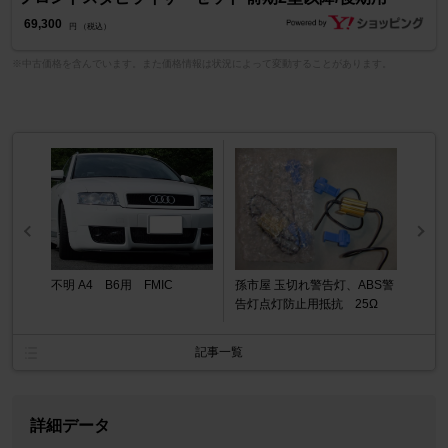
69,300
円 （税込）
※中古価格を含んでいます。また価格情報は状況によって変動することがあります。
不明 A4 B6用 FMIC
孫市屋 玉切れ警告灯、ABS警
告灯点灯防止用抵抗 25Ω
記事一覧
詳細データ