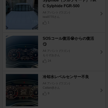
Sylphide（シルフィード） / IK
C Sylphide FGR-500
A4 アバント (ワゴン)
iwa8770さん
1
SOSコール復活😭からの復活
😏
A4 アバント (ワゴン)
もりぞおさん
24
冷却水レベルセンサー不良
A4 アバント (ワゴン)
Caltan@さん
9