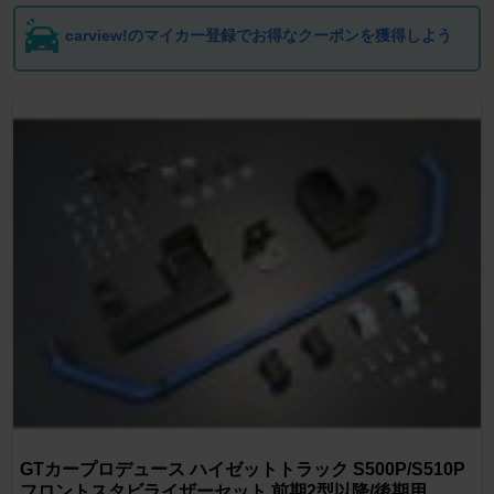
carview!のマイカー登録でお得なクーポンを獲得しよう
GTカープロデュース ハイゼットトラック S500P/S510P
フロントスタビライザーセット 前期2型以降/後期用