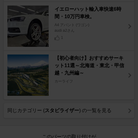
イエローハット輸入車快速6時
間・10万円車検。
A4 アバント (ワゴン)
audi a2さん
1
【初心者向け】おすすめサーキ
ット11選～北海道・東北・甲信
越・九州編～
カーライフ
同じカテゴリー (
スタビライザー
) の一覧を見る
このパーツの取り付けが