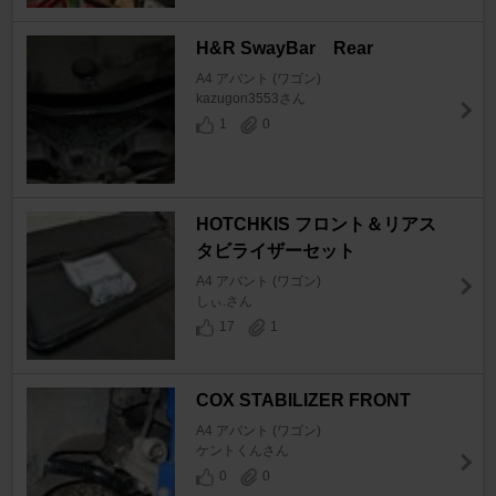
H&R SwayBar Rear
A4 アバント (ワゴン)
kazugon3553さん
1
0
HOTCHKIS フロント＆リアス
タビライザーセット
A4 アバント (ワゴン)
しぃ.さん
17
1
COX STABILIZER FRONT
A4 アバント (ワゴン)
ケントくんさん
0
0