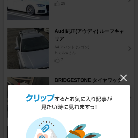
29
Audi純正(アウディ) ルーフキャ
リア
A4 アバント (ワゴン)
ヒカルwさん
7
BRIDGESTONE タイヤワック
ス
A4 アバント (ワゴン)
だじょーさん
26
不明 Keyケース
A4 アバント (ワゴン)