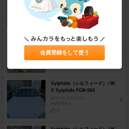
ジョー1965さん
8
Shell Engine Deposit Cleaner
X5000
会員登録をして使う
A4 アバント (ワゴン)
Centris-Quadraさん
1
Sylphide（シルフィード） / IK
C Sylphide FGR-500
A4 アバント (ワゴン)
iwa8770さん
5