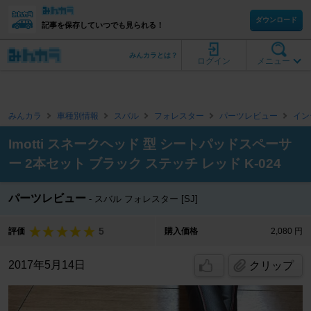
ダウンロード
記事を保存していつでも見られる！
みんカラとは？
ログイン
メニュー
みんカラ
車種別情報
スバル
フォレスター
パーツレビュー
イン
Imotti スネークヘッド 型 シートパッドスペーサ
ー 2本セット ブラック ステッチ レッド K-024
パーツレビュー
スバル フォレスター [SJ]
5
評価
購入価格
2,080 円
2017年5月14日
クリップ