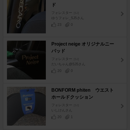
ド
フォレスター
[SJ]
ゆうフォレ_SJ5さん
23
0
Project neige オリジナルニー
パッド
フォレスター
[SJ]
だいちゃん@SJ5さん
20
0
BONFORM phiten ウエスト
ホールドクッション
フォレスター
[SJ]
いしけんさん
20
1