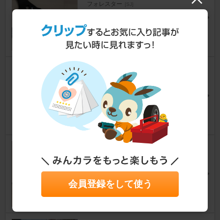
フォレスター
[SJ]
Fスターさん
31
Continental ExtremeContact
DWS06 PLUS 245/45ZR19
フォレスター
[SJ]
ふぉれほのさん
11
KURE / 呉工業 ラバープロテク
タント
フォレスター
[SJ]
kiyoshiiiiさん
会員登録をして使う
41