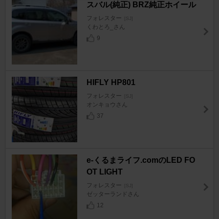
スバル(純正) BRZ純正ホイール
フォレスター
[SJ]
くわとろ_さん
9
HIFLY HP801
フォレスター
[SJ]
オンキョウさん
37
e-くるまライフ.comのLED FO
OT LIGHT
フォレスター
[SJ]
ゼッターランドさん
12