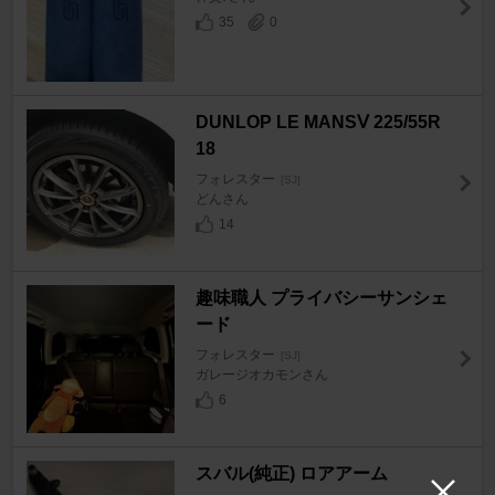
35
0
DUNLOP LE MANSⅤ 225/55R
18
フォレスター
[SJ]
どんさん
14
趣味職人 プライバシーサンシェ
ード
フォレスター
[SJ]
ガレージオカモンさん
6
スバル(純正) ロアアーム