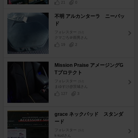
21
0
不明 アルカンターラ ニーパッ
ド
フォレスター
[SJ]
クマごろ＠雨男さん
19
2
Mission Praise アメージングG
Tプロテクト
フォレスター
[SJ]
まゆすけ@茨城さん
127
3
grace ネックパッド スタンダ
ード
フォレスター
[SJ]
k-kudさん