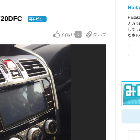
Hait
720DFC
Hait
んカラ
して，
0
な車も初