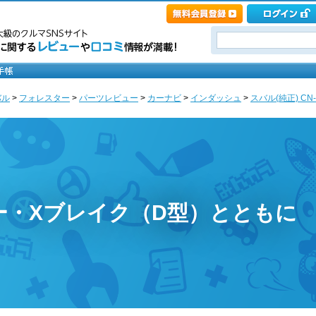
バル
>
フォレスター
>
パーツレビュー
>
カーナビ
>
インダッシュ
>
スバル(純正) CN-LR
ー・Xブレイク（D型）とともに