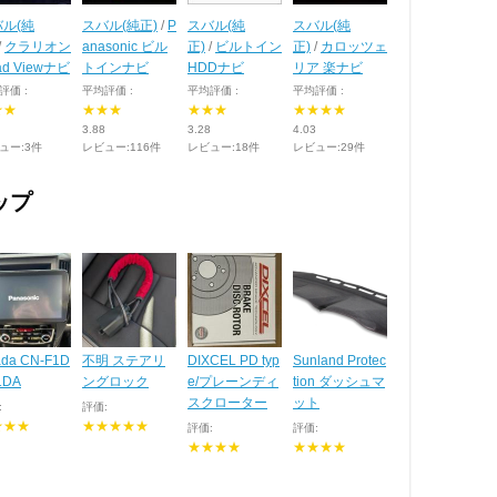
ル(純
スバル(純正)
/
P
スバル(純
スバル(純
/
クラリオン
anasonic ビル
正)
/
ビルトイン
正)
/
カロッツェ
ad Viewナビ
トインナビ
HDDナビ
リア 楽ナビ
評価 :
平均評価 :
平均評価 :
平均評価 :
★★
★★★
★★★
★★★★
3.88
3.28
4.03
ュー:3件
レビュー:116件
レビュー:18件
レビュー:29件
ップ
ada CN-F1D
不明 ステアリ
DIXCEL PD typ
Sunland Protec
1DA
ングロック
e/プレーンディ
tion ダッシュマ
スクローター
ット
:
評価:
★★★
★★★★★
評価:
評価:
★★★★
★★★★