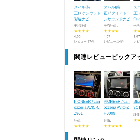
スバル(純
スバル(純
スバ
正)
/
ケンウッド
正)
/
ダイアトー
正)
彩速ナビ
ンサウンドナビ
Qu
平均評価 :
平均評価 :
平均
★★★★
★★★★
★
4.00
4.57
3.67
レビュー:17件
レビュー:14件
レビ
関連レビューピックア
PIONEER / carr
PIONEER / carr
Str
ozzeria AVIC-C
ozzeria AVIC-Z
9C
Z901
H0009
評価
★
評価:
評価:
★★★★
★★★★★