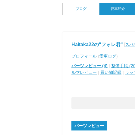
ブログ
愛車紹介
Haitaka22の"フォレ君"
[
スバ
プロフィール
(
愛車ログ
)
パーツレビュー (4)
|
整備手帳 (20
ルマレビュー
|
買い物記録
|
ラッ
パーツレビュー