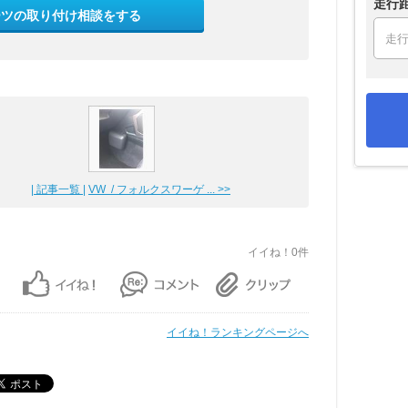
走行
ーツの取り付け相談をする
| 記事一覧 |
VW / フォルクスワーゲ ... >>
イイね！0件
イイね！ランキングページへ