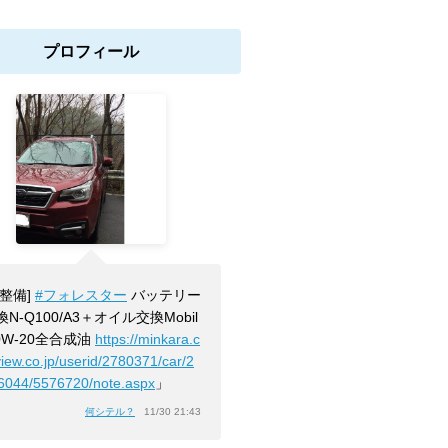
プロフィール
[整備]
#フォレスター
バッテリー
換N-Q100/A3＋オイル交換Mobil
 0W-20全合成油
https://minkara.c
view.co.jp/userid/2780371/car/2
6044/5576720/note.aspx
」
何シテル？
11/30 21:43