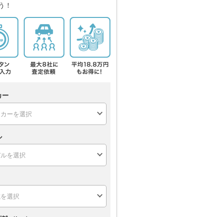
う！
カー
ル