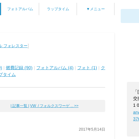
フォトアルバム
ラップタイム
▼メニュー
]
ル フォレスター
)
|
燃費記録 (90)
|
フォトアルバム (4)
|
フォト (1)
|
ク
プタイム
「
交
1
| 記事一覧 |
VW / フォルクスワーゲ ... >>
ar
37
2017年5月14日