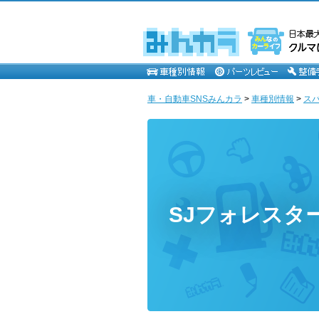
車・自動車SNSみんカラ
>
車種別情報
>
ス
SJフォレスタ