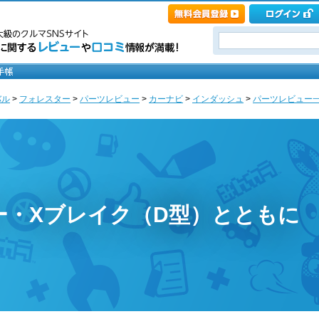
バル
>
フォレスター
>
パーツレビュー
>
カーナビ
>
インダッシュ
>
パーツレビュー一覧 [
ー・Xブレイク（D型）とともに