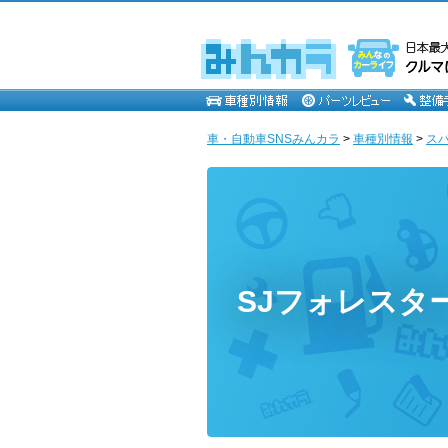
車・自動車SNSみんカラ
>
車種別情報
>
ス
SJフォレスタ