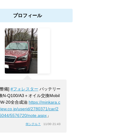
プロフィール
[整備]
#フォレスター
バッテリー
換N-Q100/A3＋オイル交換Mobil
 0W-20全合成油
https://minkara.c
view.co.jp/userid/2780371/car/2
6044/5576720/note.aspx
」
何シテル？
11/30 21:43