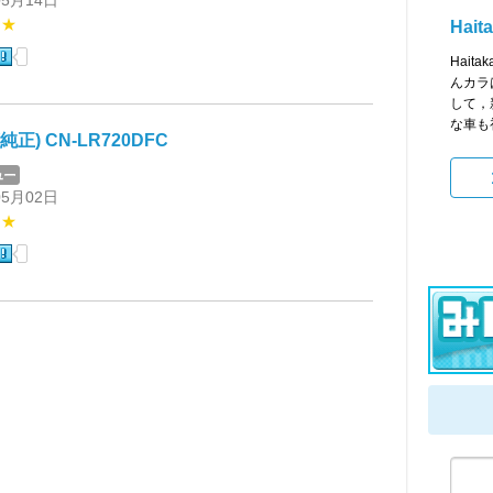
05月14日
★★
Hait
Hait
んカラ
して，
な車も初
純正) CN-LR720DFC
05月02日
★★