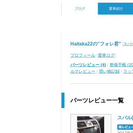
ブログ
愛車紹介
Haitaka22の"フォレ君"
[
スバ
プロフィール
(
愛車ログ
)
パーツレビュー (4)
|
整備手帳 (20
ルマレビュー
|
買い物記録
|
ラッ
パーツレビュー一覧
スバル(