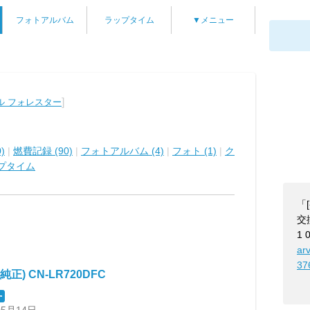
フォトアルバム
ラップタイム
▼メニュー
]
ル フォレスター
)
|
燃費記録 (90)
|
フォトアルバム (4)
|
フォト (1)
|
ク
プタイム
「
交
1
ar
37
純正) CN-LR720DFC