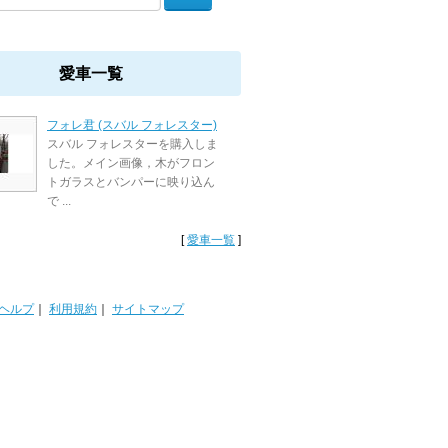
愛車一覧
フォレ君 (スバル フォレスター)
スバル フォレスターを購入しま
した。メイン画像，木がフロン
トガラスとバンパーに映り込ん
で ...
[
愛車一覧
]
ヘルプ
｜
利用規約
｜
サイトマップ