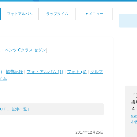
フォトアルバム
ラップタイム
▼メニュー
]
・ベンツ Cクラス セダン
)
|
燃費記録
|
フォトアルバム (1)
|
フォト (4)
|
クルマ
イム
「
換
４
 T ...
| 記事一覧 |
ew
44
2017年12月25日