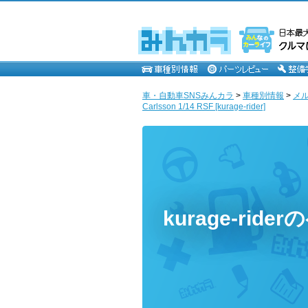
車・自動車SNSみんカラ
>
車種別情報
>
メ
Carlsson 1/14 RSF [kurage-rider]
kurage-ride