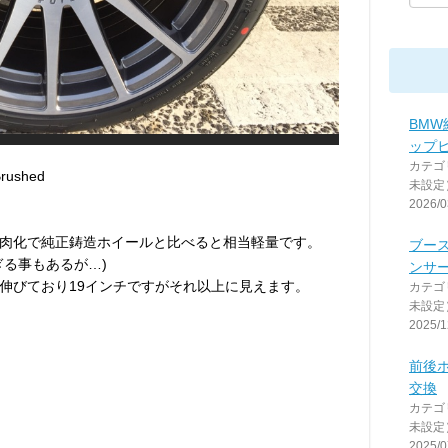
BM
ップ
カテゴ
Brushed
未設定
2026/0
肉化で純正鋳造ホイールと比べると相当軽量です。
ブー
ぎる事もあるが…)
ンサ
伸びており19インチですがそれ以上に見えます。
カテゴ
未設定
2025/1
前後
交換
カテゴ
未設定
2025/0