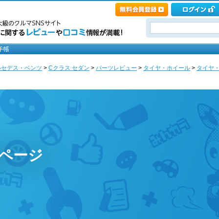
ルセデス・ベンツ
>
Cクラス セダン
>
パーツレビュー
>
タイヤ・ホイール
>
タイヤ
rのページ