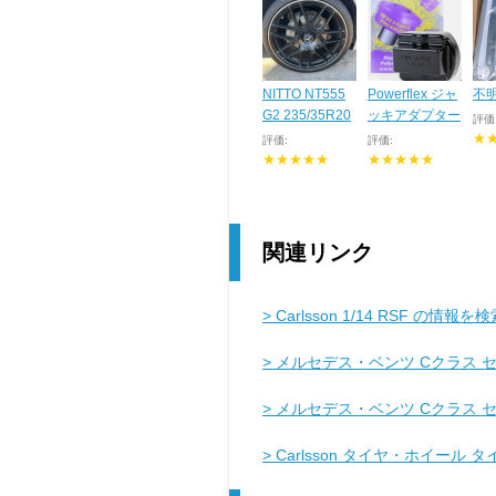
NITTO NT555
Powerflex ジャ
不明
G2 235/35R20
ッキアダプター
評価
★
評価:
評価:
★★★★★
★★★★★
関連リンク
> Carlsson 1/14 RSF の情報を
> メルセデス・ベンツ Cクラス 
> メルセデス・ベンツ Cクラス 
> Carlsson タイヤ・ホイ