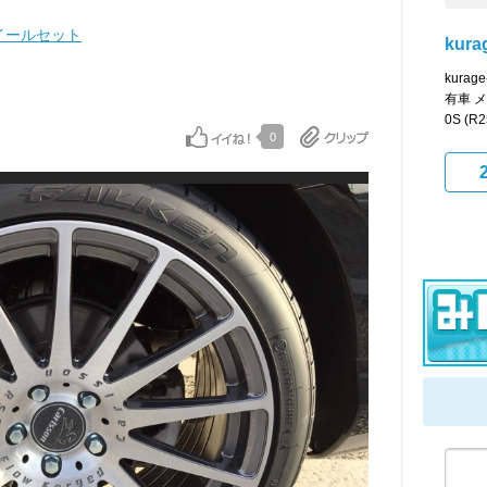
イールセット
kurag
kura
有車 メ
0S (
0