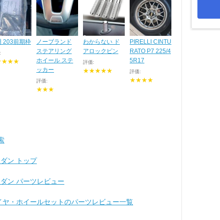
 203前期枠
ノーブランド
わからない ド
PIRELLI CINTU
ステアリング
アロックピン
RATO P7 225/4
:
ホイール ステ
5R17
★★★★
評価:
ッカー
★★★★★
評価:
★★★★
評価:
★★★
検索
セダン トップ
セダン パーツレビュー
ール タイヤ・ホイールセットのパーツレビュー一覧