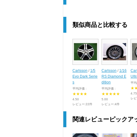
類似商品と比較する
Carlsson
/
1/5
Carlsson
/
1/16
Car
Evo Dark Serie
RS Diamond E
Ultr
s
dition
平均
★
平均評価 :
平均評価 :
★★★★
★★★★★
4.75
レビ
4.50
5.00
レビュー:22件
レビュー:4件
関連レビューピックア