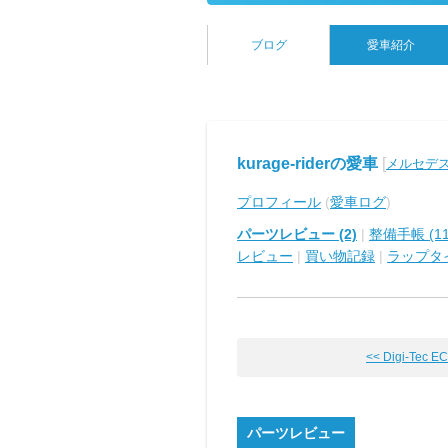
ブログ
愛車紹介
kurage-riderの愛車
[
メルセデス
プロフィール
(
愛車ログ
)
パーツレビュー (2)
|
整備手帳 (11
レビュー
|
買い物記録
|
ラップタ
<< Digi-Tec ECU
パーツレビュー