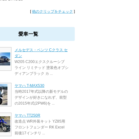
[
他のクリップをチェック
]
愛車一覧
メルセデス・ベンツ Cクラス セ
ダン
W205 C200エクスクルーシブ
ライン リミテッド 塗装色オブシ
ディアンブラック カ ...
ヤマハ T-MAX530
当時2017年式以降の新モデルの
デザインが好きになれず、前型
の2015年式(2PW6)を ...
ヤマハ TT250R
改造点 WR外装キット YZ85用
フロントフェンダー RK Excel
前後17インチリ ...