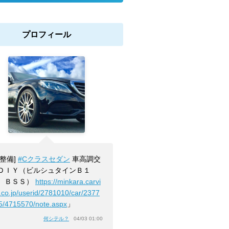
プロフィール
[整備]
#Cクラスセダン
車高調交
ＤＩＹ（ビルシュタインＢ１
 ＢＳＳ）
https://minkara.carvi
.co.jp/userid/2781010/car/2377
5/4715570/note.aspx
」
何シテル？
04/03 01:00