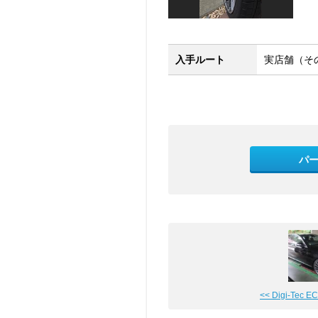
入手ルート
実店舗（そ
パ
<< Digi-Tec ECU