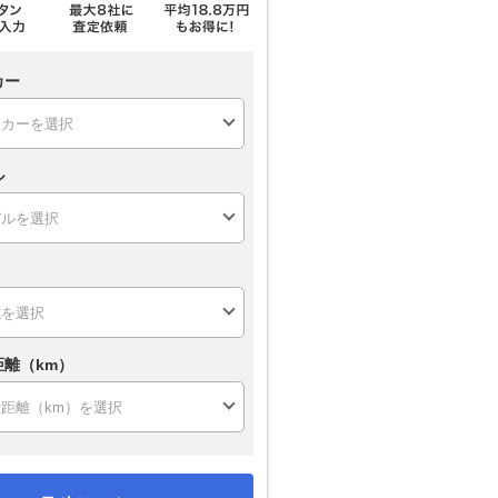
カー
ル
距離（km）