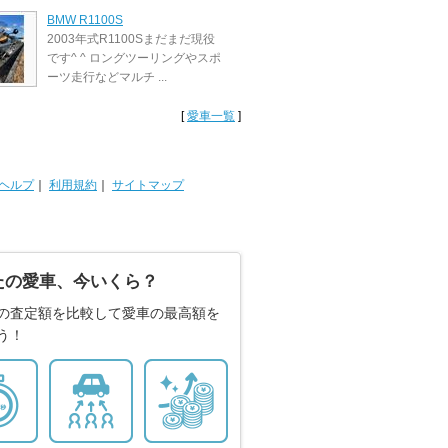
BMW R1100S
2003年式R1100Sまだまだ現役
です^ ^ ロングツーリングやスポ
ーツ走行などマルチ ...
[
愛車一覧
]
ヘルプ
｜
利用規約
｜
サイトマップ
たの愛車、今いくら？
の査定額を比較して愛車の最高額を
う！