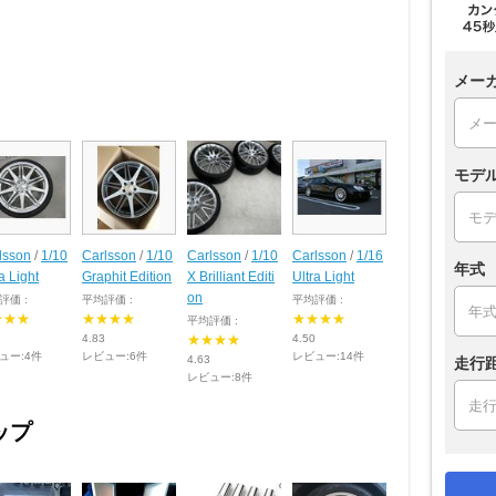
メー
モデ
lsson
/
1/10
Carlsson
/
1/10
Carlsson
/
1/10
Carlsson
/
1/16
年式
a Light
Graphit Edition
X Brilliant Editi
Ultra Light
on
評価 :
平均評価 :
平均評価 :
★★★
★★★★
★★★★
平均評価 :
4.83
★★★★
4.50
ュー:4件
レビュー:6件
レビュー:14件
4.63
走行
レビュー:8件
ップ