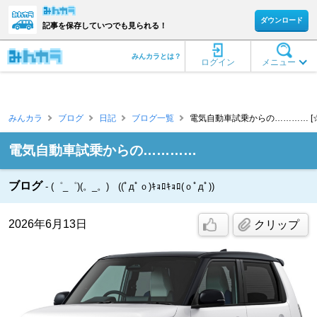
ダウンロード
記事を保存していつでも見られる！
みんカラとは？
ログイン
メニュー
みんカラ
ブログ
日記
ブログ一覧
電気自動車試乗からの………… [
電気自動車試乗からの…………
ブログ
(゜_゜)(。_。) ((ﾟдﾟｏ)ｷｮﾛｷｮﾛ(ｏﾟдﾟ))
2026年6月13日
クリップ