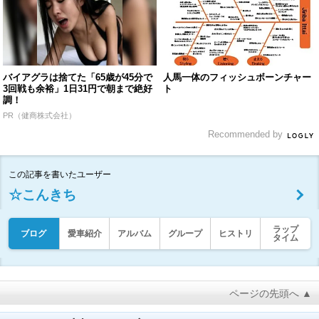
バイアグラは捨てた「65歳が45分で
人馬一体のフィッシュボーンチャー
3回戦も余裕」1日31円で朝まで絶好
ト
調！
PR（健商株式会社）
Recommended by
この記事を書いたユーザー
☆こんきち
ラップ
ブログ
愛車紹介
アルバム
グループ
ヒストリ
タイム
ページの先頭へ ▲