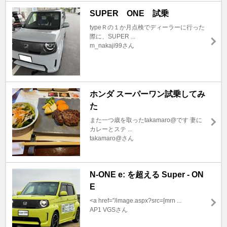
SUPER ONE 試乗
typeＲの１か月点検でディーラーに行った
際に、SUPER ...
m_nakaji99さん
ホンダ スーパーワン試乗してみ
た
また一つ歳を取ったtakamaro@です 妻に
カレーとステ ...
takamaro@さん
N-ONE e: を超える Super - ON
E
<a href="/image.aspx?src=[mrn ...
AP1 VGSさん