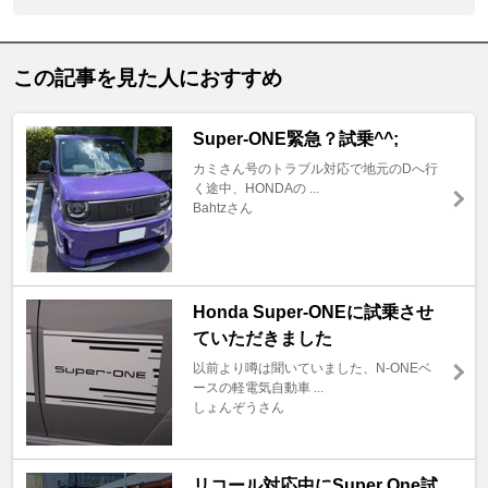
この記事を見た人におすすめ
Super-ONE緊急？試乗^^;
カミさん号のトラブル対応で地元のDへ行
く途中、HONDAの ...
Bahtzさん
Honda Super-ONEに試乗させ
ていただきました
以前より噂は聞いていました、N-ONEベ
ースの軽電気自動車 ...
しょんぞうさん
リコール対応中にSuper One試