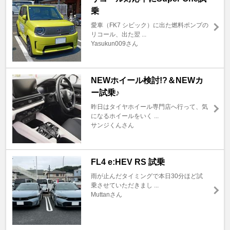
乗
愛車（FK7 シビック）に出た燃料ポンプの
リコール、出た翌 ...
Yasukun009さん
NEWホイール検討!?＆NEWカ
ー試乗♪
昨日はタイヤホイール専門店へ行って、気
になるホイールをいく ...
サンジくんさん
FL4 e:HEV RS 試乗
雨が止んだタイミングで本日30分ほど試
乗させていただきまし ...
Muttanさん