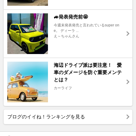
🚙発表発売前🤩
今週末発表発売と言われているsuper on
e。 ディーラ ...
え～ちゃんさん
海辺ドライブ派は要注意！ 愛
車のダメージを防ぐ重要メンテ
とは？
カーライフ
ブログのイイね！ランキングを見る