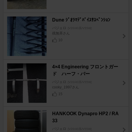
Dune ｼﾞｵﾗﾏﾃﾞﾊﾞｲｽｻｽﾍﾟﾝｼｮﾝ
パジェロ
[V20/40系/V55W]
残無斉さん
10
4×4 Engineering フロントガー
ド ハーフ・バー
パジェロ
[V20/40系/V55W]
cooky_1997さん
15
HANKOOK Dynapro HP2 / RA
33
パジェロ
[V20/40系/V55W]