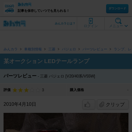
ダウンロード
記事を保存していつでも見られる！
みんカラとは？
ログイン
メニュー
みんカラ
車種別情報
三菱
パジェロ
パーツレビュー
ランプ、レ
某オークション LEDテールランプ
パーツレビュー
三菱 パジェロ [V20/40系/V55W]
3
評価
購入価格
-
2010年4月10日
クリップ