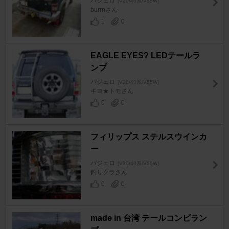
パジェロ
[V20/40系/V55W]
burrnさん
1
0
EAGLE EYES? LEDテールラ
ンプ
パジェロ
[V20/40系/V55W]
キヨ★トモさん
0
0
フィリップス ステルスウインカ
ー
パジェロ
[V20/40系/V55W]
釣りクラさん
0
0
made in 台湾 テールコンビラン