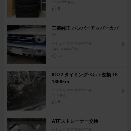
tanukiv55さん
5
三菱純正 バンパーアッパーカバ
ー
パジェロ
[V20/40系/V55W]
4wdmotionsさん
11
6G72 タイミングベルト交換 18
1866km
パジェロ
[V20/40系/V55W]
to_siさん
9
ATFストレーナー交換
パジェロ
[V20/40系/V55W]