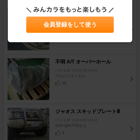
brembo 4pot キャリパー
パジェロ
[V20/40系/V55W]
会員登録をして使う
影総長さん
16
不明 A/T オーバーホール
パジェロ
[V20/40系/V55W]
アルピニストさん
38
ジャオス スキッドプレートⅢ
パジェロ
[V20/40系/V55W]
SS4-i@H77Wさん
4