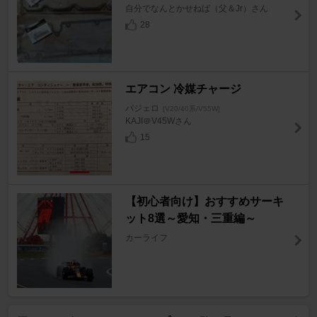
自分でなんとかせねば（父＆Jr）さん
28
エアコン 冷媒チャージ
パジェロ
[V20/40系/V55W]
KAJI＠V45Wさん
15
【初心者向け】おすすめサーキ
ット8選～愛知・三重編～
カーライフ