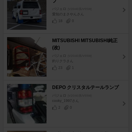
プ
パジェロ
[V20/40系/V55W]
愛知のまさやんさん
18
0
MITSUBISHI MITSUBISHI純正
(改)
パジェロ
[V20/40系/V55W]
釣りクラさん
23
1
DEPO クリスタルテールランプ
パジェロ
[V20/40系/V55W]
cooky_1997さん
2
0