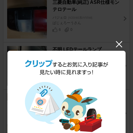
三菱自動車(純正) ASR仕様モン
テロテール
パジェロ
[V20/40系/V55W]
ぱじぇろーうさん
6
0
不明 LEDテールランプ
パジェロ
[V20/40系/V55W]
KAJI＠V45Wさん
19
0
不明 三菱 パジェロ V20,V40,V5
0 LEDコンビクリア テールラン
プ
パジェロ
[V20/40系/V55W]
bou43さん
19
0