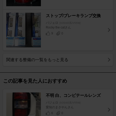
ストップ/ブレーキランプ交換
パジェロ
[V20/40系/V55W]
Rocky the catさん
9
0
関連する整備の一覧をもっと見る
この記事を見た人におすすめ
不明 白、コンビテールレンズ
パジェロ
[V20/40系/V55W]
愛知のまさやんさん
6
0