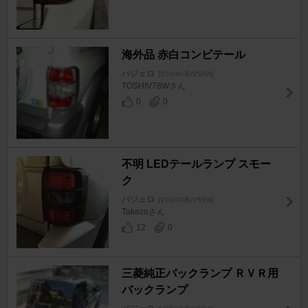
海外品 赤白コンビテール
パジェロ
[V20/40系/V55W]
TOSHIV78Wさん
0
0
不明 LEDテールランプ スモー
ク
パジェロ
[V20/40系/V55W]
Takezoさん
12
0
三菱純正バックランプ ＲＶＲ用
バックランプ