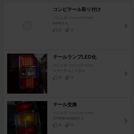
コンビテール取り付け
パジェロ
[V20/40系/V55W]
burrnさん
0
0
テールランプLED化
パジェロ
[V20/40系/V55W]
☆ターチェン☆さん
6
0
テール交換
パジェロ
[V20/40系/V55W]
GYM@cepageさん
8
0