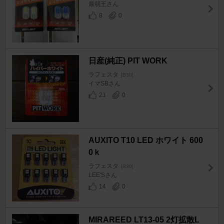
最弱王さん
8
0
日産(純正) PIT WORK
ラフェスタ
[B30]
イマSBさん
21
0
AUXITO T10 LED ホワイト 600
0ｋ
ラフェスタ
[B30]
LEE'Sさん
14
0
MIRAREED LT13-05 2灯拡散L