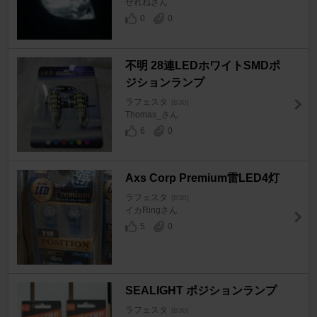
せれねさん
0
0
不明 28連LEDホワイトSMDポ
ジションランプ
ラフェスタ
[B30]
Thomas_さん
6
0
Axs Corp Premium雷LED4灯
ラフェスタ
[B30]
イカRingさん
5
0
SEALIGHT ポジションランプ
ラフェスタ
[B30]