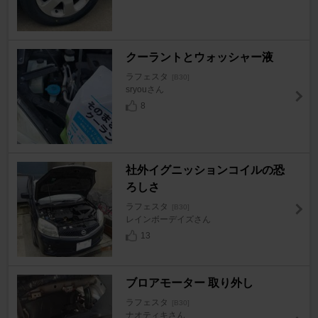
クーラントとウォッシャー液
ラフェスタ
[B30]
sryouさん
8
社外イグニッションコイルの恐
ろしさ
ラフェスタ
[B30]
レインボーデイズさん
13
ブロアモーター 取り外し
ラフェスタ
[B30]
ナオティキさん