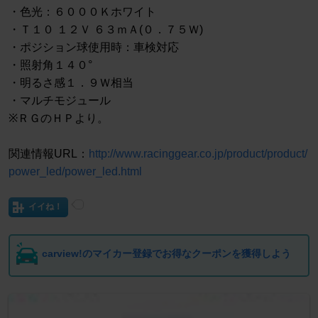
・色光：６０００Ｋホワイト
・Ｔ１０ １２Ｖ ６３ｍＡ(０．７５Ｗ)
・ポジション球使用時：車検対応
・照射角１４０°
・明るさ感１．９Ｗ相当
・マルチモジュール
※ＲＧのＨＰより。
関連情報URL：
http://www.racinggear.co.jp/product/product/
power_led/power_led.html
イイね！
carview!のマイカー登録でお得なクーポンを獲得しよう