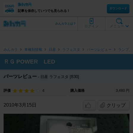
ダウンロード
記事を保存していつでも見られる！
みんカラとは？
ログイン
メニュー
みんカラ
車種別情報
日産
ラフェスタ
パーツレビュー
ランプ、
ＲＧ POWER LED
パーツレビュー
日産 ラフェスタ [B30]
4
評価
購入価格
3,480 円
2010年3月15日
クリップ