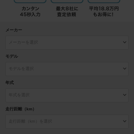
メーカー
モデル
年式
走行距離（km）