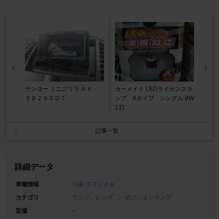
サンヨー ミニゴリラ ＮＶ－
カーメイト LEDライセンスラ
ＳＢ２６０ＤＴ
ンプ Aタイプ シングル BW
131
記事一覧
詳細データ
車種情報
日産 ラフェスタ
カテゴリ
ランプ、レンズ
ポジションランプ
定価
-