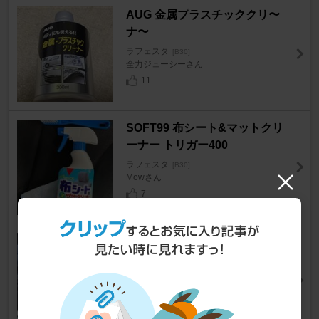
AUG 金属プラスチッククリ〜
ナ〜
ラフェスタ
[B30]
全力ジューシーさん
11
SOFT99 布シート&マットクリ
ーナー トリガー400
ラフェスタ
[B30]
Mowさん
7
日産(純正) 加工グリル
ラフェスタ
[B30]
彩希（アキ）さん
39