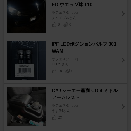
ED ウエッジ球 T10
ラフェスタ
[B30]
チャメブルさん
6
0
IPF LEDポジションバルブ 301
WAM
ラフェスタ
[B30]
LEE'Sさん
18
0
CA / シーエー産商 CO-4 ミドル
アームレスト
ラフェスタ
[B30]
やまB4さん
23