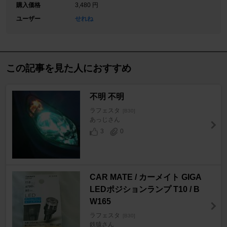
購入価格
3,480 円
ユーザー
せれね
この記事を見た人におすすめ
不明 不明
ラフェスタ
[B30]
あっじさん
3
0
CAR MATE / カーメイト GIGA
LEDポジションランプ T10 / B
W165
ラフェスタ
[B30]
鉄猿さん