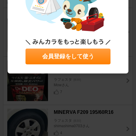
グリンランダー(GRENLANDE
R) 195/60R16 Winter GL868 ス
タッドレスタイヤ
ラフェスタ
[B30]
最弱王さん
6
会員登録をして使う
CAR MATE / カーメイト Dr.DE
Oプレミアム 足元取付タイプ
ラフェスタ
[B30]
Mowさん
7
MINERVA F209 195/60R16
ラフェスタ
[B30]
shimashima0703さん
4