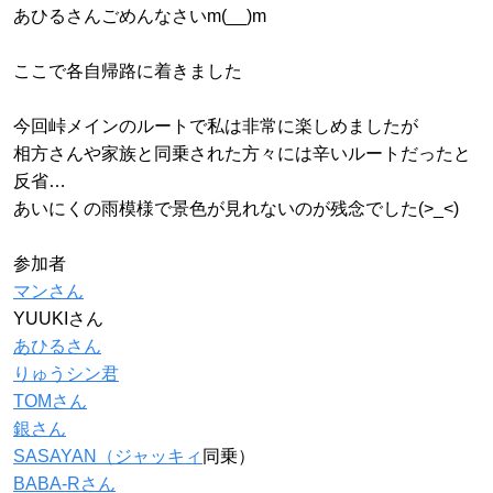
あひるさんごめんなさいm(__)m
ここで各自帰路に着きました
今回峠メインのルートで私は非常に楽しめましたが
相方さんや家族と同乗された方々には辛いルートだったと
反省…
あいにくの雨模様で景色が見れないのが残念でした(>_<)
参加者
マンさん
YUUKIさん
あひるさん
りゅうシン君
TOMさん
銀さん
SASAYAN（
ジャッキィ
同乗）
BABA-Rさん