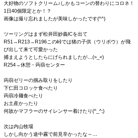
大好物のソフトクリーム♪しかもコーンの替わりにコロネ！
1日40個限定とか！？
画像は撮り忘れましたが美味しかったです(^^)
ツーリングはまず松井田妙義ICを出て
R51→R213→R196この峠では猪の子供（ウリボウ）が飛
び出して来て可愛かった
捕まえようとしたらにげられましたが…(>_<)
R254→休憩・蒟蒻センター
蒟蒻ゼリーの掴み取りをしたり
下仁田コロッケ食べたり
蒟蒻冷麺食べたり
お土産かったり
何故かマフラーのサイレンサー着けたり(^_^;)
次は内山牧場
しかし向かう途中霧で前見辛かったな～…