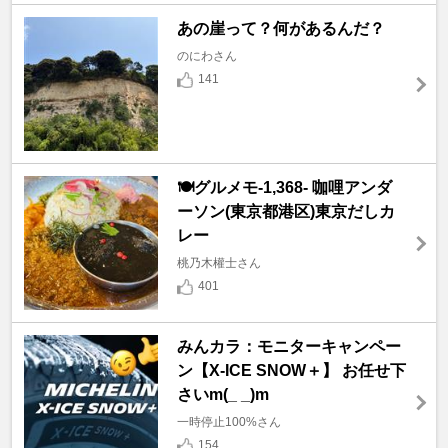
あの崖って？何があるんだ？
のにわさん
141
🍽️グルメモ-1,368- 咖哩アンダ
ーソン(東京都港区)東京だしカ
レー
桃乃木權士さん
401
みんカラ：モニターキャンペー
ン【X-ICE SNOW＋】 お任せ下
さいm(_ _)m
一時停止100%さん
154