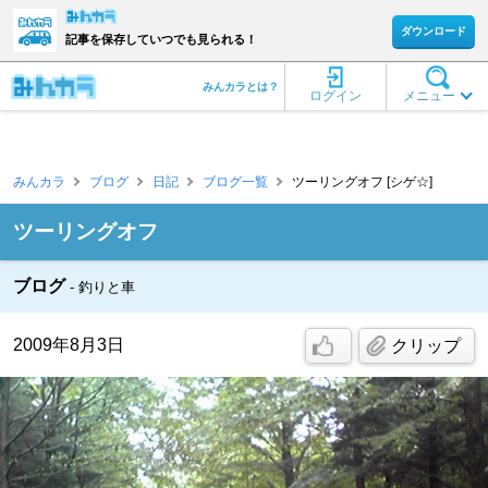
ダウンロード
記事を保存していつでも見られる！
みんカラとは？
ログイン
メニュー
みんカラ
ブログ
日記
ブログ一覧
ツーリングオフ [シゲ☆]
ツーリングオフ
ブログ
釣りと車
2009年8月3日
クリップ