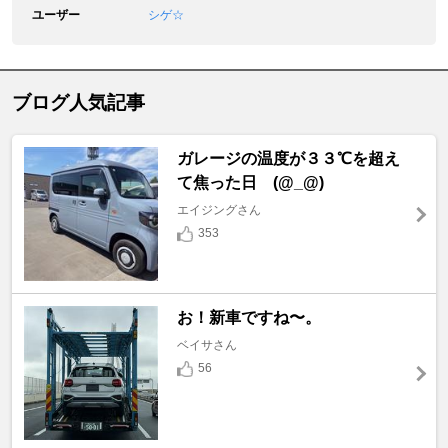
ユーザー
シゲ☆
ブログ人気記事
ガレージの温度が３３℃を超え
て焦った日 (@_@)
エイジングさん
353
お！新車ですね〜。
ベイサさん
56