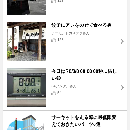
128
餃子にアレをのせて食べる男
アーモンドカステラさん
128
今日はR8/8/8 08:08 09秒…惜し
い😩
S4アンクルさん
54
サーキットを走る際に最低限変
えておきたいパーツ○選