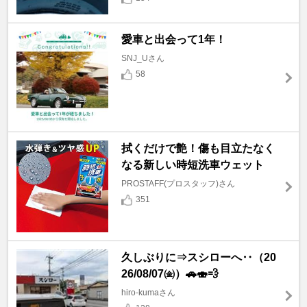
愛車と出会って1年！
SNJ_Uさん
58
拭くだけで艶！傷も目立たなく
なる新しい時短洗車ウェット
PROSTAFF(プロスタッフ)さん
351
久しぶりに⇒スシローへ‥（20
26/08/07㈮）🚗🍣💨
hiro-kumaさん