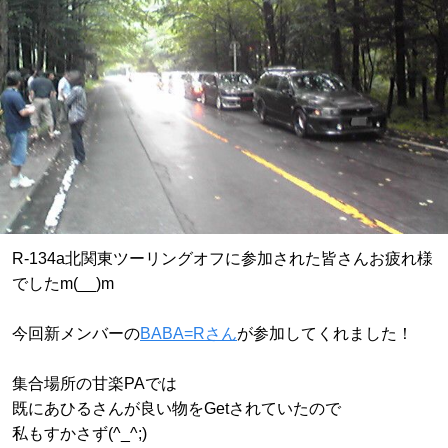
R-134a北関東ツーリングオフに参加された皆さんお疲れ様
でしたm(__)m
今回新メンバーの
BABA=Rさん
が参加してくれました！
集合場所の甘楽PAでは
既にあひるさんが良い物をGetされていたので
私もすかさず(^_^;)