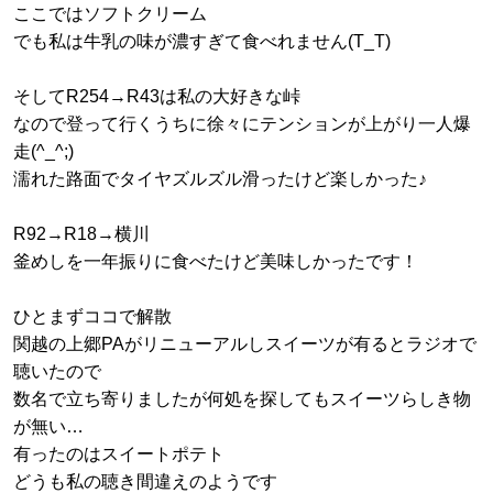
ここではソフトクリーム
でも私は牛乳の味が濃すぎて食べれません(T_T)
そしてR254→R43は私の大好きな峠
なので登って行くうちに徐々にテンションが上がり一人爆
走(^_^;)
濡れた路面でタイヤズルズル滑ったけど楽しかった♪
R92→R18→横川
釜めしを一年振りに食べたけど美味しかったです！
ひとまずココで解散
関越の上郷PAがリニューアルしスイーツが有るとラジオで
聴いたので
数名で立ち寄りましたが何処を探してもスイーツらしき物
が無い…
有ったのはスイートポテト
どうも私の聴き間違えのようです