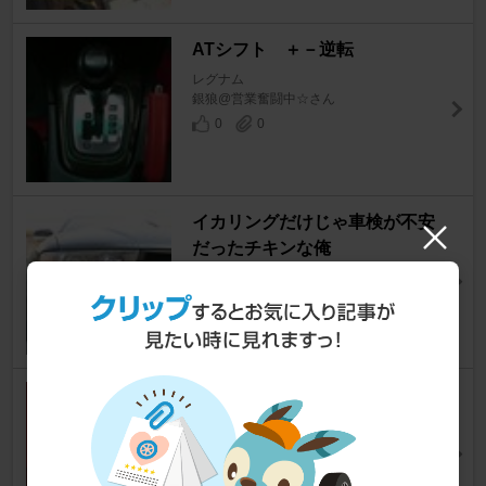
ATシフト ＋－逆転
レグナム
銀狼@営業奮闘中☆さん
0
0
イカリングだけじゃ車検が不安
だったチキンな俺
レグナム
チイズさん
1
スピーカー交換
レグナム
保健室＠ワークスさん
0