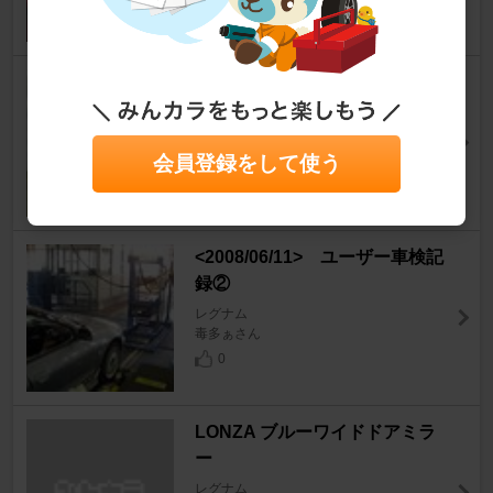
バッテリー交換～
レグナム
ちゅまさん
0
会員登録をして使う
<2008/06/11> ユーザー車検記
録②
レグナム
毒多ぁさん
0
LONZA ブルーワイドドアミラ
ー
レグナム