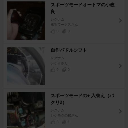
スポーツモードオートマの小改
良
レグナム
浅羽ワークスさん
0
0
自作パドルシフト
レグナム
シゲ☆さん
0
0
スポーツモードの+-入替え（パ
クリ2）
レグナム
シケモクの銀さん
0
1