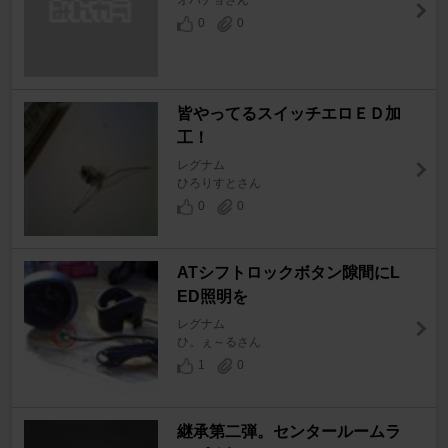
オパチョさん
0
0
皆やってるスイッチエロＥＤ加
工！
レグナム
ひろりすとさん
0
0
ATシフトロックボタン隙間にL
ED照明を
レグナム
ひ。ぇ～るさん
1
0
継承第二弾。センタールームラ