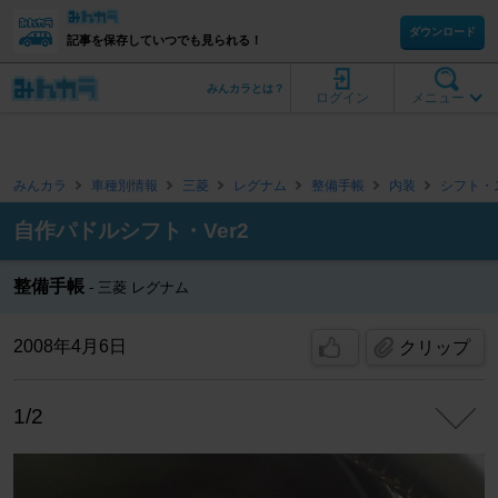
ダウンロード
記事を保存していつでも見られる！
みんカラとは？
ログイン
メニュー
みんカラ
車種別情報
三菱
レグナム
整備手帳
内装
シフト・
自作パドルシフト・Ver2
整備手帳
三菱 レグナム
2008年4月6日
クリップ
1/2