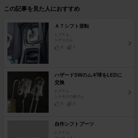
この記事を見た人におすすめ
ＡＴシフト逆転
レグナム
シゲ☆さん
0
1
ハザードSWのムギ球をLEDに
交換
レグナム
シケモクの銀さん
0
0
自作シフトブーツ
レグナム