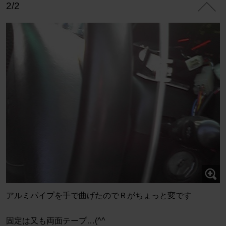
2/2
アルミパイプを手で曲げたのでＲがちょっと変です
固定は又も両面テープ…(^^ゞ