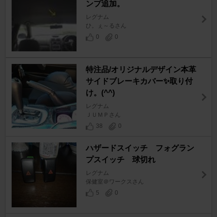
ンプ追加。
レグナム
ひ。ぇ～るさん
0
0
特注品/オリジナルデザイン本革
サイドブレーキカバー✨取り付
け。(^^)
レグナム
ＪＵＭＰさん
38
0
ハザードスイッチ フォグラン
プスイッチ 球切れ
レグナム
保健室＠ワークスさん
5
0