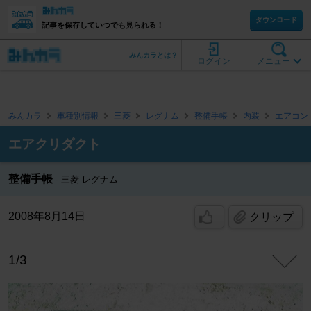
ダウンロード
記事を保存していつでも見られる！
みんカラとは？
ログイン
メニュー
みんカラ
車種別情報
三菱
レグナム
整備手帳
内装
エアコン
エアクリダクト
整備手帳
三菱 レグナム
2008年8月14日
クリップ
1/3