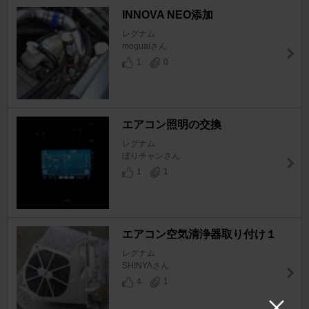
INNOVA NEO添加
レグナム
moguaiさん
1
0
エアコン照明の交換
レグナム
ぼりチャンさん
1
1
エアコン空気清浄器取り付け１
レグナム
SHINYAさん
4
1