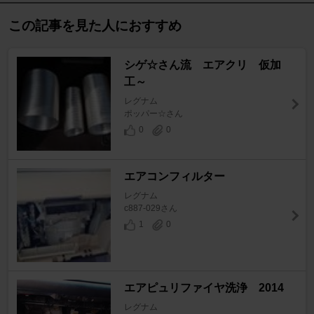
この記事を見た人におすすめ
シゲ☆さん流 エアクリ 仮加
工～
レグナム
ポッパー☆さん
0
0
エアコンフィルター
レグナム
c887-029さん
1
0
エアピュリファイヤ洗浄 2014
レグナム