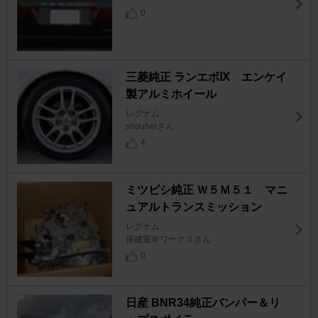
0
三菱純正 ランエボⅨ エンケイ
製アルミホイール
レグナム
shouheiさん
4
ミツビシ純正 Ｗ５Ｍ５１ マニ
ュアルトランスミッション
レグナム
保健室＠ワークスさん
0
日産 BNR34純正バンパー＆リ