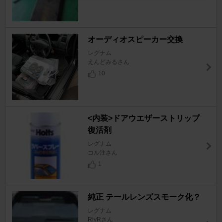
オーディオスピーカー交換
レグナム
えんどみるさん
10
<内装>ドアウエザーストリップ
復活剤
レグナム
コル注さん
1
純正 テールレンズスモーク化？
レグナム
RlvRさん