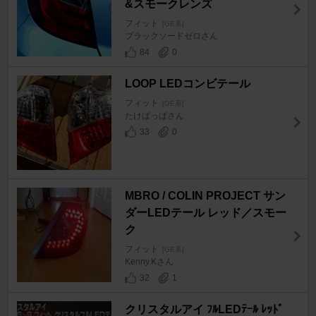
&スモークレンズ
フィット
[GE系]
ブラックソードゼロさん
84
0
LOOP LEDコンビテール
フィット
[GE系]
たけぱっぱさん
33
0
MBRO / COLIN PROJECT サン
ダーLEDテール レッド／スモー
ク
フィット
[GE系]
Kenny.Kさん
32
1
クリスタルアイ ﾌﾙLEDﾃｰﾙ ﾚｯﾄﾞ