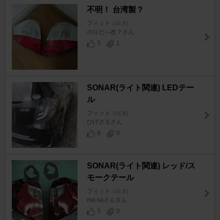
不明！ 台湾製？
フィット
[GE系]
のりだ―改？さん
5
1
SONAR(ライト関連) LEDテー
ル
フィット
[GE系]
ひげざるさん
6
0
SONAR(ライト関連) レッド/ス
モークテール
フィット
[GE系]
ma-saさんさん
5
0