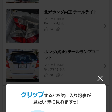
北米ホンダ純正 テールライト
フィット
[GE系]
Bori_BPMさん
14
0
ホンダ(純正) テールランプユニ
ット
フィット
[GE系]
祭り大好きさん
20
0
LIFELEX 40B19L
フィット
[GE系]
Re:Moon 2さん
16