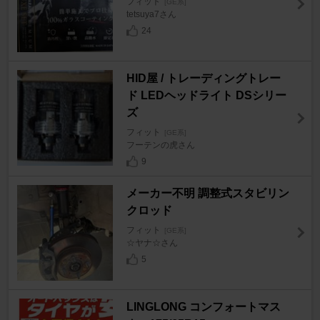
フィット
[GE系]
tetsuya7さん
24
HID屋 / トレーディングトレー
ド LEDヘッドライト DSシリー
ズ
フィット
[GE系]
フーテンの虎さん
9
メーカー不明 調整式スタビリン
クロッド
フィット
[GE系]
☆ヤナ☆さん
5
LINGLONG コンフォートマス