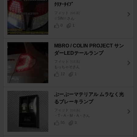
ｸﾘｱｰﾀｲﾌﾟ
フィット
[GE系]
☆SIN☆さん
0
1
MBRO / COLIN PROJECT サン
ダーLEDテールランプ
フィット
[GE系]
もっちゃそさん
12
1
ぶーぶーマテリアル ムラなく光
るブレーキランプ
フィット
[GE系]
・T・A・M・A・さん
55
3