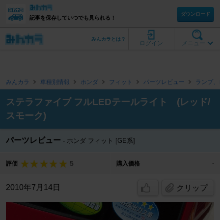
ダウンロード
記事を保存していつでも見られる！
みんカラとは？
ログイン
メニュー
みんカラ
車種別情報
ホンダ
フィット
パーツレビュー
ランプ、
ステラファイブ フルLEDテールライト (レッド/
スモーク)
パーツレビュー
ホンダ フィット [GE系]
5
評価
購入価格
-
2010年7月14日
クリップ