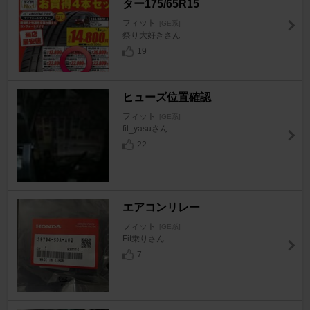
ター175/65R15
フィット
[GE系]
祭り大好きさん
19
ヒューズ位置確認
フィット
[GE系]
fit_yasuさん
22
エアコンリレー
フィット
[GE系]
Fit乗りさん
7