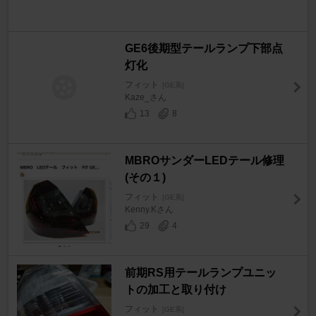
GE6後期型テールランプ下部点
灯化
フィット
[GE系]
Kaze_さん
13
8
MBROサンダーLEDテール修理
(その１)
フィット
[GE系]
Kenny.Kさん
29
4
前期RS用テールランプユニッ
トの加工と取り付け
フィット
[GE系]