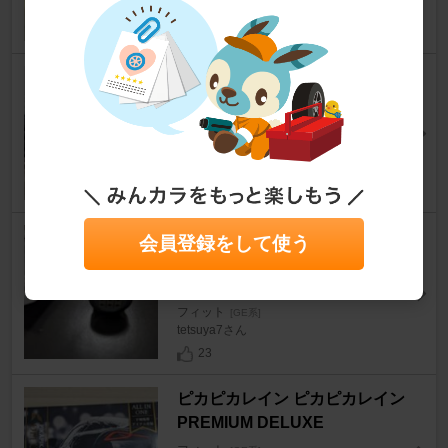
タイヤ・ホイール エンケイPF0
1
フィット
[GE系]
xyz********さん
11
HID屋 / トレーディングトレー
会員登録をして使う
ド LED ブレーキ・テールラン
プ
フィット
[GE系]
tetsuya7さん
23
ピカピカレイン ピカピカレイン
PREMIUM DELUXE