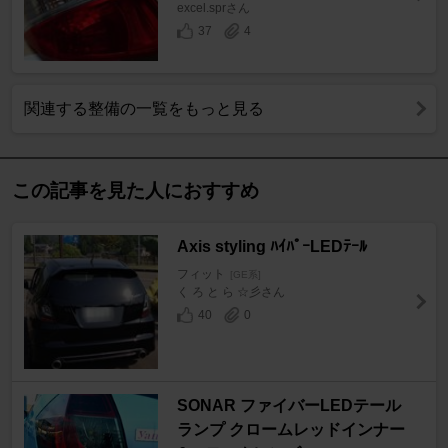
excel.sprさん
37
4
関連する整備の一覧をもっと見る
この記事を見た人におすすめ
Axis styling ﾊｲﾊﾟｰLEDﾃｰﾙ
フィット
[GE系]
く ろ と ら ☆彡さん
40
0
SONAR ファイバーLEDテール
ランプ クロームレッドインナー