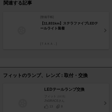
関連する記事
[整備手帳]
【11,831km】ステラファイブLEDテ
ールライト装着
[ＴＡＫＡ．]
フィットのランプ、レンズ : 取付・交換
LEDテールランプ交換
フィット
[GE系]
J'sGRACEさん
13
8