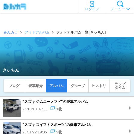
ログイン
メニュー
みんカラ
フォトアルバム
フォトアルバム一覧 [きぃちん]
きぃちん
ラップ
ブログ
愛車紹介
アルバム
グループ
ヒストリ
タイム
"スズキ ジムニーノマド"の愛車アルバム
25/10/13 07:11
1枚
"スズキ スイフトスポーツ"の愛車アルバム
23/01/22 19:35
5枚