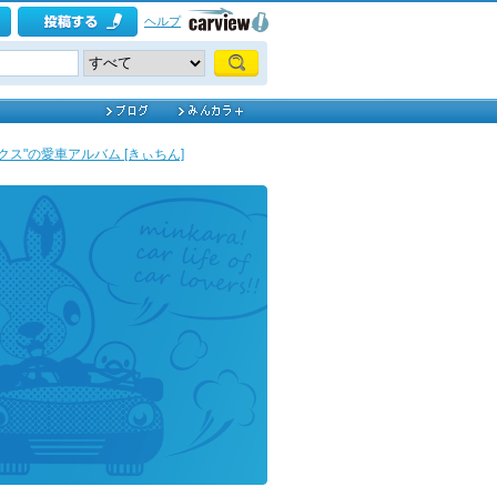
ヘルプ
クス"の愛車アルバム [きぃちん]