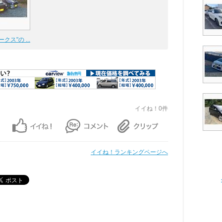
クス"の ...
イイね！0件
イイね！ランキングページへ