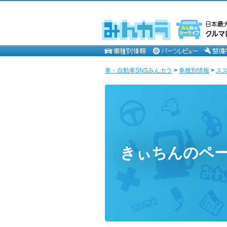
車・自動車SNSみんカラ
>
車種別情報
>
ス
きぃちんのペ