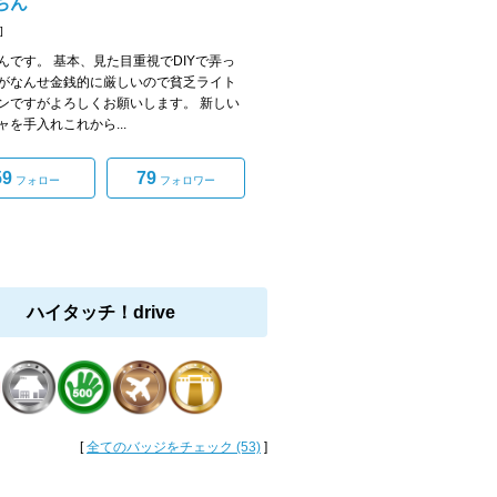
ちん
]
んです。 基本、見た目重視でDIYで弄っ
がなんせ金銭的に厳しいので貧乏ライト
ンですがよろしくお願いします。 新しい
ャを手入れこれから...
59
79
フォロー
フォロワー
ハイタッチ！drive
[
全てのバッジをチェック (53)
]