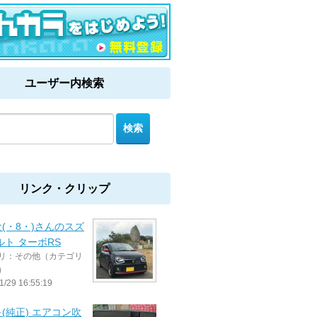
ユーザー内検索
リンク・クリップ
(・8・)さんのスズ
ルト ターボRS
リ：その他（カテゴリ
）
1/29 16:55:19
(純正) エアコン吹