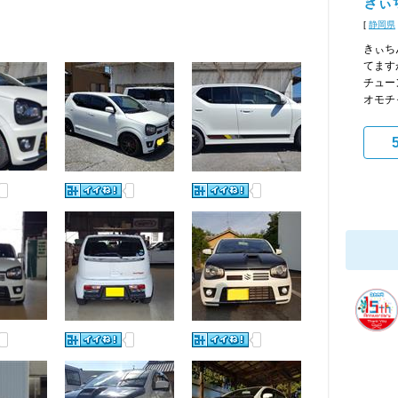
きぃ
[
静岡県
きぃち
てます
チュー
オモチ