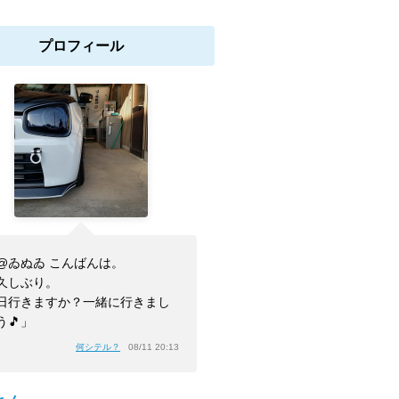
プロフィール
@ゐぬゐ こんばんは。
久しぶり。
日行きますか？一緒に行きまし
う🎵」
何シテル？
08/11 20:13