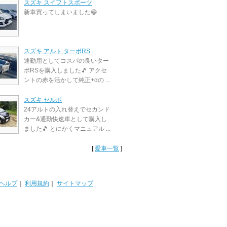
スズキ スイフトスポーツ
新車買ってしまいました😁
スズキ アルト ターボRS
通勤用としてコスパの良いター
ボRSを購入しました🎵 アクセ
ントの赤を活かして純正+αの ...
スズキ セルボ
24アルトの入れ替えでセカンド
カー&通勤快速車として購入し
ました🎵 とにかくマニュアル ...
[
愛車一覧
]
ヘルプ
｜
利用規約
｜
サイトマップ