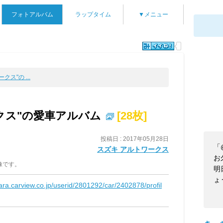
フォトアルバム
ラップタイム
▼メニュー
クス"の ...
クス"の愛車アルバム
[28枚]
投稿日 : 2017年05月28日
「
スズキ アルトワークス
お
像です。
明
ょ
kara.carview.co.jp/userid/2801292/car/2402878/profil