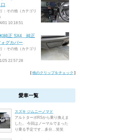
し口
リ：その他（カテゴリ
）
4/01 10:18:51
UKI純正 SX4 純正
フォグカバー
リ：その他（カテゴリ
）
1/25 22:57:28
[
他のクリップをチェック
]
愛車一覧
スズキ ジムニーノマド
アルトターボRSから乗り換えま
した。 今回はノーマルでまった
り乗る予定です…多分…笑笑