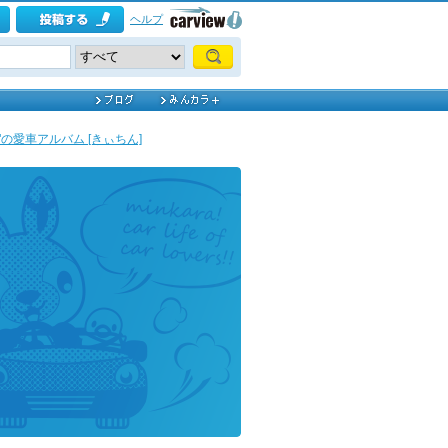
ヘルプ
"の愛車アルバム [きぃちん]