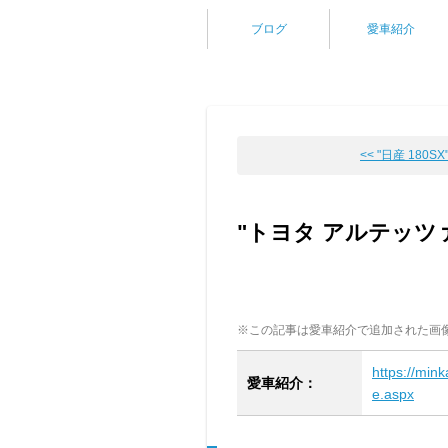
ブログ
愛車紹介
<< "日産 180SX
"トヨタ アルテッツ
※この記事は愛車紹介で追加された画
https://min
愛車紹介：
e.aspx