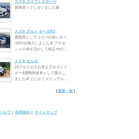
スズキ スイフトスポーツ
新車買ってしまいました😁
スズキ アルト ターボRS
通勤用としてコスパの良いター
ボRSを購入しました🎵 アクセ
ントの赤を活かして純正+αの ...
スズキ セルボ
24アルトの入れ替えでセカンド
カー&通勤快速車として購入し
ました🎵 とにかくマニュアル ...
[
愛車一覧
]
ヘルプ
｜
利用規約
｜
サイトマップ