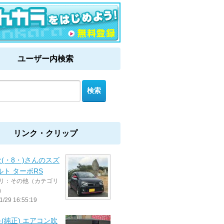
ユーザー内検索
リンク・クリップ
(・8・)さんのスズ
ルト ターボRS
リ：その他（カテゴリ
）
1/29 16:55:19
(純正) エアコン吹