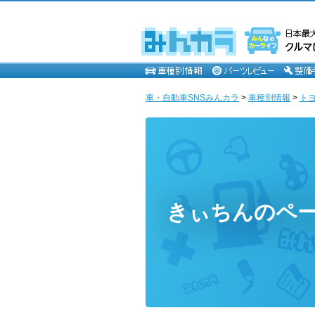
車・自動車SNSみんカラ
>
車種別情報
>
ト
きぃちんのペ