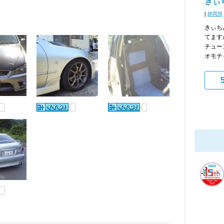
きぃ
[
静岡県
きぃち
てます
チュー
オモチ