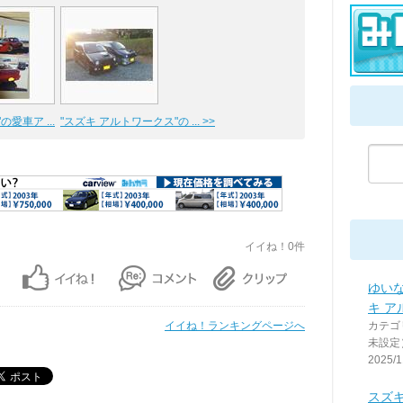
"の愛車ア ...
"スズキ アルトワークス"の ... >>
イイね！0件
ゆいな
キ ア
イイね！ランキングページへ
カテゴ
未設定
2025/1
スズキ