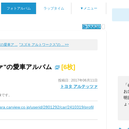
フォトアルバム
ラップタイム
▼メニュー
"の愛車ア ...
"スズキ アルトワークス"の ... >>
ァ"の愛車アルバム
[6枚]
投稿日 : 2017年06月11日
「
トヨタ アルテッツァ
お
像です。
明
ょ
kara.carview.co.jp/userid/2801292/car/2410319/profil