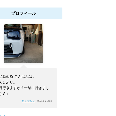
プロフィール
@ゐぬゐ こんばんは。
久しぶり。
日行きますか？一緒に行きまし
う🎵」
何シテル？
08/11 20:13