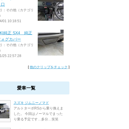
し口
リ：その他（カテゴリ
）
4/01 10:18:51
UKI純正 SX4 純正
フォグカバー
リ：その他（カテゴリ
）
1/25 22:57:28
[
他のクリップをチェック
]
愛車一覧
スズキ ジムニーノマド
アルトターボRSから乗り換えま
した。 今回はノーマルでまった
り乗る予定です…多分…笑笑