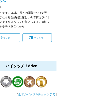
ちん
]
んです。 基本、見た目重視でDIYで弄っ
がなんせ金銭的に厳しいので貧乏ライト
ンですがよろしくお願いします。 新しい
ャを手入れこれから...
59
79
フォロー
フォロワー
ハイタッチ！drive
[
全てのバッジをチェック (53)
]