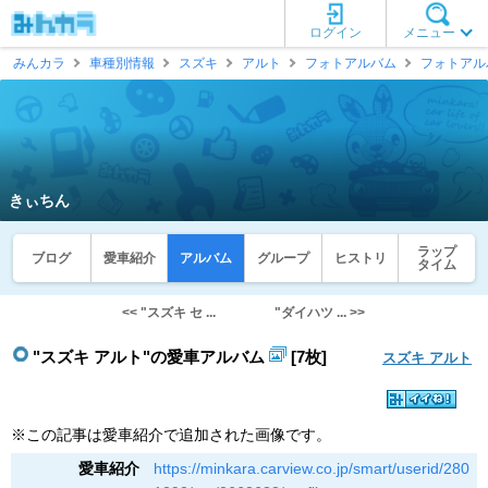
ログイン
メニュー
みんカラ
車種別情報
スズキ
アルト
フォトアルバム
フォトアル
きぃちん
ラップ
ブログ
愛車紹介
アルバム
グループ
ヒストリ
タイム
<< "スズキ セ ...
"ダイハツ ... >>
"スズキ アルト"の愛車アルバム
[7枚]
スズキ アルト
※この記事は愛車紹介で追加された画像です。
愛車紹介
https://minkara.carview.co.jp/smart/userid/280