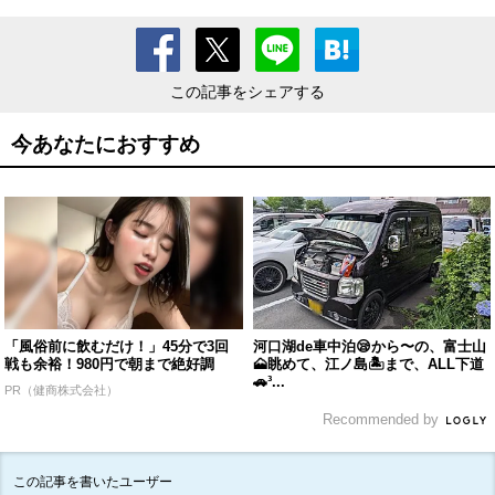
この記事をシェアする
今あなたにおすすめ
「風俗前に飲むだけ！」45分で3回
河口湖de車中泊😪から〜の、富士山
戦も余裕！980円で朝まで絶好調
🗻眺めて、江ノ島🏝まで、ALL下道
🚗³...
PR（健商株式会社）
Recommended by
この記事を書いたユーザー