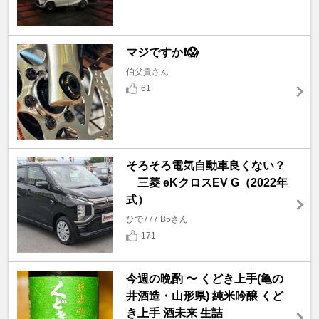
マジですか❗️😱
伯父貴さん
61
そろそろ電気自動車良くない？
三菱 eKクロスEV G（2022年
式）
ひで777 B5さん
171
今週の晩酌 〜 くどき上手(亀の
井酒造・山形県) 純米吟醸 くど
き上手 酒未来 生詰