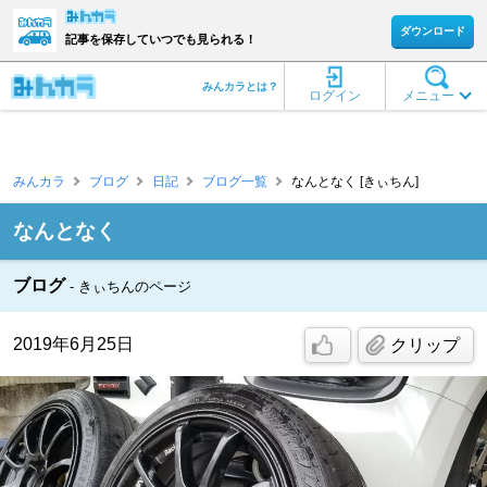
ダウンロード
記事を保存していつでも見られる！
みんカラとは？
ログイン
メニュー
みんカラ
ブログ
日記
ブログ一覧
なんとなく [きぃちん]
なんとなく
ブログ
きぃちんのページ
2019年6月25日
クリップ