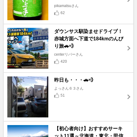
pikamatsuさん
62
ダウンサス馴染ませドライブ！
赤城方面へ下道で184kmのんび
り旅🚗💨
centerリバーさん
420
昨日も・・・🚗💨
よっさん６３さん
51
【初心者向け】おすすめサーキ
ット11選～北海道・東北・甲信