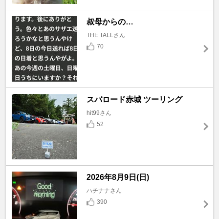
叔母からの…
THE TALLさん
70
スバロード赤城 ツーリング
hit99さん
52
2026年8月9日(日)
ハチナナさん
390