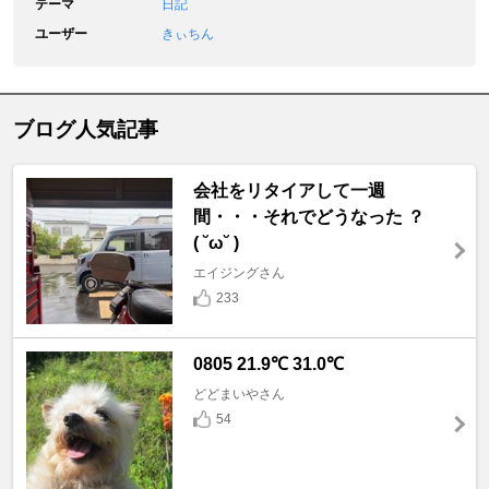
テーマ
日記
ユーザー
きぃちん
ブログ人気記事
会社をリタイアして一週
間・・・それでどうなった ？
( ˘ω˘ )
エイジングさん
233
0805 21.9℃ 31.0℃
どどまいやさん
54